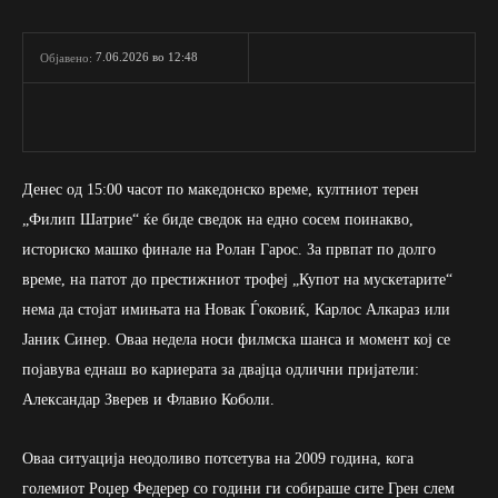
7.06.2026 во 12:48
Објавено:
Денес од 15:00 часот по македонско време, култниот терен
„Филип Шатрие“ ќе биде сведок на едно сосем поинакво,
историско машко финале на Ролан Гарос. За првпат по долго
време, на патот до престижниот трофеј „Купот на мускетарите“
нема да стојат имињата на Новак Ѓоковиќ, Карлос Алкараз или
Јаник Синер. Оваа недела носи филмска шанса и момент кој се
појавува еднаш во кариерата за двајца одлични пријатели:
Александар Зверев и Флавио Коболи.
Оваа ситуација неодоливо потсетува на 2009 година, кога
големиот Роџер Федерер со години ги собираше сите Грен слем