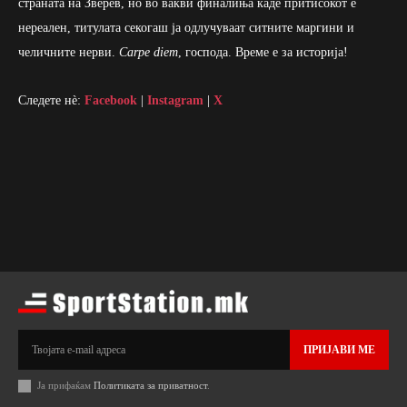
страната на Зверев, но во вакви финалиња каде притисокот е
нереален, титулата секогаш ја одлучуваат ситните маргини и
челичните нерви.
Carpe diem
, господа. Време е за историја!
Следете нè:
Facebook
|
Instagram
|
X
ПРИЈАВИ МЕ
Ја прифаќам
Политиката за приватност
.