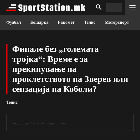
Фудбал
Кошарка
Ракомет
Тенис
Моторспорт
Финале без „големата
тројка“: Време е за
прекинување на
проклетството на Зверев или
сензација на Коболи?
Тенис
Извор: https://www.rolandgarros.com