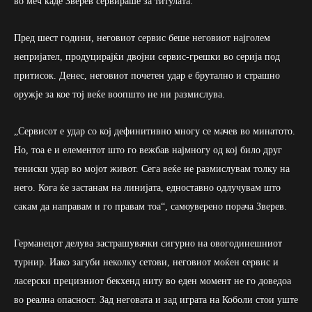
во меч каде Зверев сервираше за титулата.
Пред шест години, неговиот сервис беше неговиот најголем
непријател, продуцирајќи двојни сервис-грешки во серија под
притисок. Денес, неговиот почетен удар е брутално и страшно
оружје за кое тој веќе воопшто не ни размислува.
„Сервисот е удар со кој дефинитивно многу се мачев во минатото.
Но, тоа е и елементот што го вежбав најмногу од кој било друг
тениски удар во мојот живот. Сега веќе не размислувам толку на
него. Кога ќе застанам на линијата, едноставно одлучувам што
сакам да направам и го правам тоа“, самоуверено порача Зверев.
Германецот делува застрашувачки сигурно на овогодинешниот
турнир. Иако загуби неколку сетови, неговиот моќен сервис и
ласерски прецизниот бекхенд ниту во еден момент не го доведоа
во реална опасност. Зад неговата и зад играта на Коболи стои уште