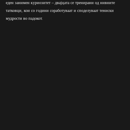
еден занимен куриозитет – двајцата се тренирани од нивните
татковци, кои со години соработуваат и споделуваат тениски
мудрости во падокот.