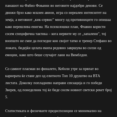
панашот на Фабио Фоњини во неговите најдобри денови. Се
движи брзо како млазен авион, игра со нереален интензитет на
земја, а неговиот „кик-сервис“ многу од противниците го опишаа
како нерешлива енигма. На психолошки план, Флавио користи
сосем специфична тактика – кога нервите му се „запалени“, тој
воопшто не смее да погледне кон својот татко и тренер Стефано во
ложата, бидејќи целата екипа редовно завршува во солзи од
емоции, како што беше случајот лани на Вимблдон.
Со самиот пласман во финалето, Коболи утре за првпат во
кариерата ќе стане дел од елитното Топ 10 друштво на ВТА
листата. Доколку попладнево направи сензација и го победи
Зверев, од понеделник тој ќе биде сосем новиот светски рекет број
5.
Статистиката и физичките предиспозиции се минимално на