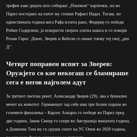
трофеи како децата што собираат „Покемон“ картички, но во
Париз постојано на патот му стоеше Рафаел Надал. Тогаш, во
единствената година кога Рафа излета рано, Федерер го победи
Робин Содерлинг, ја искористи својата златна шанса и го покори
Ролан Гарос. Денес, Зверев и Коболи го имаат токму тој свој „ден
Д“.
Четврт поправен испит за Зверев:
Оружјето со кое некогаш се бламираше
сега е негов најголем адут
За третиот светски рекет, Александар Зверев (29), ова е буквално
мечот на животот. Германецот зад себе има три болни порази во
големите финалиња – Карлос Алкараз го победи во Париз пред
две години, Јаник Синер го сопре во Австралија минатата година,
а Доминик Тим му го сруши сонот на УС Опен во 2020 година,