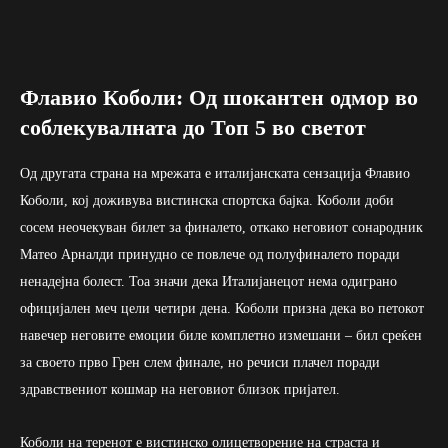
Флавио Коболи: Од шокантен одмор во
соблекувалната до Топ 5 во светот
Од другата страна на мрежата е италијанската сензација Флавио
Коболи, кој доживува вистинска спортска бајка. Коболи доби
сосем неочекуван билет за финалето, откако неговиот сонародник
Матео Арналди принудно се повлече од полуфиналето поради
ненадејна болест. Тоа значи дека Италијанецот нема одиграно
официјален меч цели четири дена. Коболи призна дека во петокот
навечер неговите емоции биле комплетно измешани – бил среќен
за своето прво Грен слем финале, но речиси плачел поради
здравствениот кошмар на неговиот близок пријател.
Коболи на теренот е вистинско олицетворение на страста и