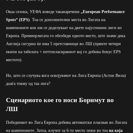
Оваа сезона, УЕФА воведе таканаречени
„European Performance
Spots“ (EPS)
. Тоа се дополнителни места во Лигата на
шампионите кои им се доделуваат на двете најуспешни лиги во
Европа. Премиерлигата го обезбеди едното место, што значи дека
Англија сигурно ќе има 5 претставници во ЛШ (првите четири
екипи на табелата + петтопласираниот кој го добива бонус EPS
местото).
Но, што се случува кога освојувачот на Лига Европа (Астон Вила)
доаѓа токму од таа лига?
Сценариото кое го носи Борнмут во
ЛШ
Победникот во Лига Европа добива автоматски пласман во Лигата
на шампионите. Затоа, клучот за 6-то место лежи во тоа
на која