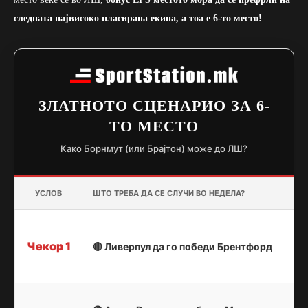
следната највисоко пласирана екипа, а тоа е 6-то место!
ЗЛАТНОТО СЦЕНАРИО ЗА 6-
ТО МЕСТО
Како Борнмут (или Брајтон) може до ЛШ?
УСЛОВ
ШТО ТРЕБА ДА СЕ СЛУЧИ ВО НЕДЕЛА?
ЕФЕ
Ли
Чекор 1
🔴 Ливерпул да го победи Брентфорд
по
раз
Ви