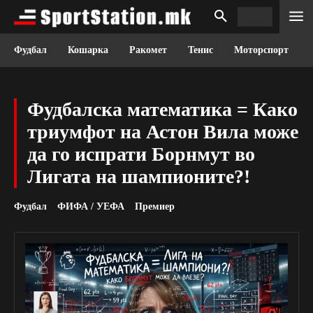
Фудбал
Кошарка
Ракомет
Тенис
Моторспорт
Фудбалска математика = Како
триумфот на Астон Вила може
да го испрати Борнмут во
Лигата на шампионите?!
Фудбал
ФИФА / УЕФА
Премиер