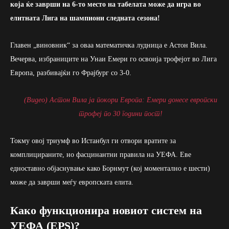
која ќе заврши на 6-то место на табелата може да игра во
елитната Лига на шампиони следната сезона!
Главен „виновник“ за оваа математичка лудница е Астон Вила.
Вечерва, избраниците на Унаи Емери го освоија трофејот во Лига
Европа, разбивајќи го Фрајбург со 3-0.
(Видео) Астон Вила ја покори Европа: Емери донесе европски
трофеј по 30 години пост!
Токму овој триумф во Истанбул ги отвори вратите за
комплицираните, но фасцинантни правила на УЕФА. Еве
едноставно објаснување како Борнмут (кој моментално е шести)
може да заврши меѓу европската елита.
Како функционира новиот систем на
УЕФА (EPS)?