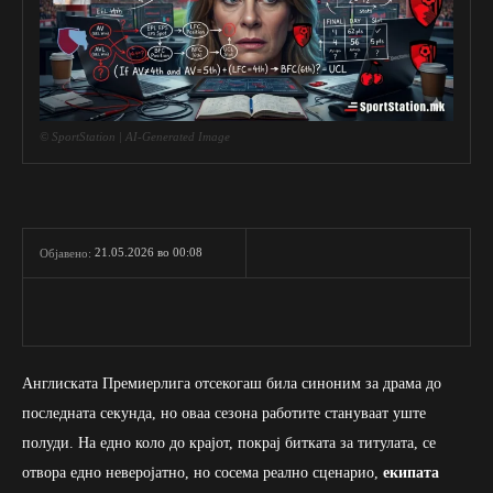
© SportStation | AI-Generated Image
21.05.2026 во 00:08
Објавено:
Англиската Премиерлига отсекогаш била синоним за драма до
последната секунда, но оваа сезона работите стануваат уште
полуди. На едно коло до крајот, покрај битката за титулата, се
отвора едно неверојатно, но сосема реално сценарио,
екипата