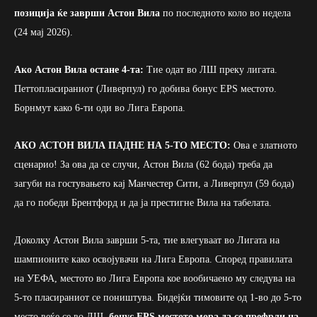
позиција ќе заврши Астон Вила
по последното коло во недела
(24 мај 2026).
Ако Астон Вила остане 4-та:
Тие одат во ЛШ преку лигата.
Петтопласираниот (Ливерпул) го добива бонус EPS местото.
Борнмут како 6-ти оди во Лига Европа.
АКО АСТОН ВИЛА ПАДНЕ НА 5-ТО МЕСТО:
Ова е златното
сценарио! За ова да се случи, Астон Вила (62 бода) треба да
загуби на гостувањето кај Манчестер Сити, а Ливерпул (59 бода)
да го победи Брентфорд и да ја престигне Вила на табелата.
Доколку Астон Вила заврши 5-та, тие влегуваат во Лигата на
шампионите како освојувачи на Лига Европа. Според правилата
на УЕФА, местото во Лига Европа кое вообичаено му следува на
5-то пласираниот се поништува. Бидејќи тимовите од 1-во до 5-то
место веќе се во ЛШ,
бонус EPS местото мора да се префрли на