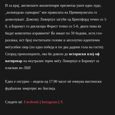
И за крај, англиските аналитичари пресметаа уште едно лудо,
„холивудско сценарио“ кое правилата на Премиерлигата го
дозволуваат: Доколку Ливерпул загуби од Брентфорд точно со 1-
0, а Борнмут го декласира Форест точно со 5-0, двата тима ќе
бидат комплетно израмнети! Ќе имаат по 59 бодови, иста гол-
разлика, ист број постигнати голови и апсолутно идентичен
меѓусебен скор (по една победа и по два дадени гола на гости).
Според пропозициите, ова би довело до
историски плеј-оф
натпревар
на неутрален терен меѓу Ливерпул и Борнмут за
пласман во ЛШ!
Едно е сигурно – недела од 17:00 часот нè очекува вистински
фудбалски земјотрес во Англија.
Следете нè:
Facebook
|
Instagram
|
X