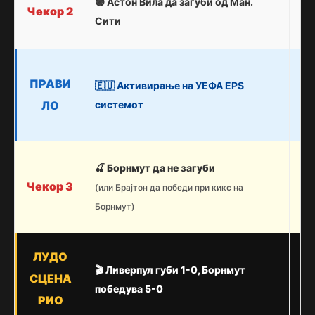
🟣 Астон Вила да загуби од Ман.
Чекор 2
по
Сити
паѓ
Бид
ПРАВИ
🇪🇺 Активирање на УЕФА EPS
пре
бо
ЛО
системот
се
Со 
🍒 Борнмут да не загуби
Бор
Чекор 3
(или Брајтон да победи при кикс на
Бра
Борнмут)
по
Два
ЛУДО
🎬 Ливерпул губи 1-0, Борнмут
изр
СЦЕНА
ме
победува 5-0
РИО
ЛШ