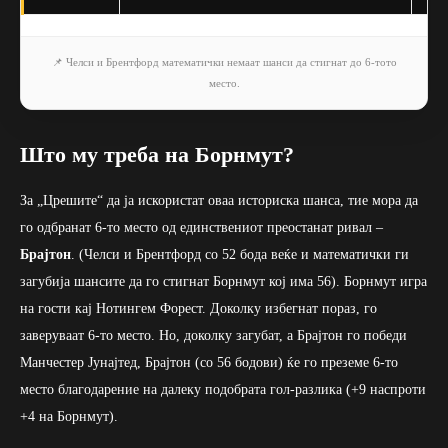
📌 Челси и Брентфорд математички немаат шанси да стигнат до 6-тото
место.
Што му треба на Борнмут?
За „Црешите“ да ја искористат оваа историска шанса, тие мора да
го одбранат 6-то место од единствениот преостанат ривал –
Брајтон
. (Челси и Брентфорд со 52 бода веќе и математички ги
загубија шансите да го стигнат Борнмут кој има 56). Борнмут игра
на гости кај Нотингем Форест. Доколку избегнат пораз, го
заверуваат 6-то место. Но, доколку загубат, а Брајтон го победи
Манчестер Јунајтед, Брајтон (со 56 бодови) ќе го преземе 6-то
место благодарение на далеку подобрата гол-разлика (+9 наспроти
+4 на Борнмут).