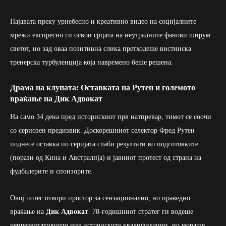
Најавата преку урнебесно и креативно видео на социјалните
мрежи експресно ги освои срцата на неутралните фанови ширум
светот, но зад оваа позитивна слика претходеше вистинска
тренерска турбуленција која навремено беше решена.
Драма на клупата: Оставката на Рутен и големото
враќање на Дик Адвокат
На само 34 дена пред историскиот прв натпревар, тимот се соочи
со сериозен предизвик. Доскорешниот селектор Фред Рутен
поднесе оставка по серијата слаби резултати во подготовките
(порази од Кина и Австралија) и јавниот протест од страна на
фудбалерите и спонзорите.
Овој потег отвори простор за сензационално, но праведно
враќање на
Дик Адвокат
. 78-годишниот стратег ги водеше
репрезентативците низ историските квалификации, но мораше