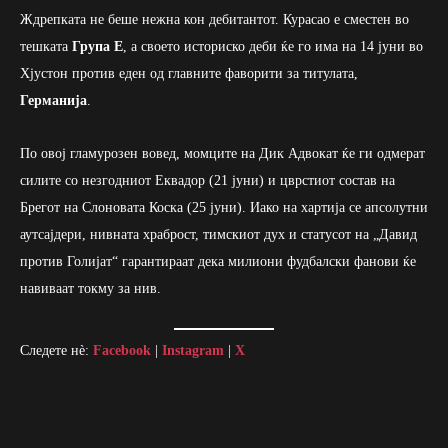
Ждрепката не беше нежна кон дебитантот. Курасао е сместен во
тешката
Група Е
, а своето историско деби ќе го има на 14 јуни во
Хјустон против еден од главните фаворити за титулата,
Германија
.
По овој гламурозен вовед, момците на Дик Адвокат ќе ги одмерат
силите со незгодниот Еквадор (21 јуни) и цврстиот состав на
Брегот на Слоновата Коска (25 јуни). Иако на хартија се апсолутни
аутсајдери, нивната храброст, тимскиот дух и статусот на „Давид
против Голијат“ гарантираат дека милиони фудбалски фанови ќе
навиваат токму за нив.
Следете нè:
Facebook
|
Instagram
|
X