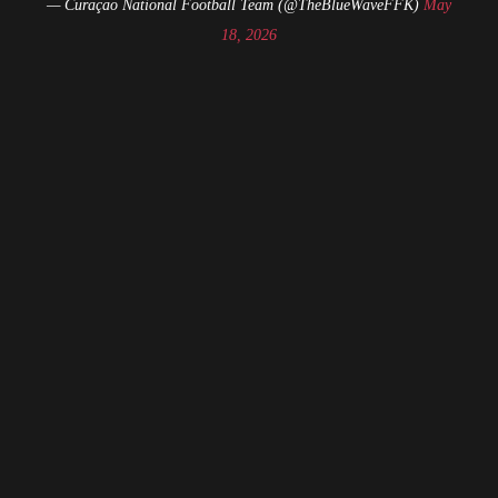
— Curaçao National Football Team (@TheBlueWaveFFK)
May
18, 2026