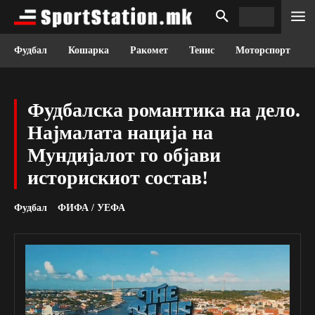
Фудбал
Кошарка
Ракомет
Тенис
Моторспорт
Фудбалска романтика на дело.
Најмалата нација на
Мундијалот го објави
историскиот состав!
Фудбал
ФИФА / УЕФА