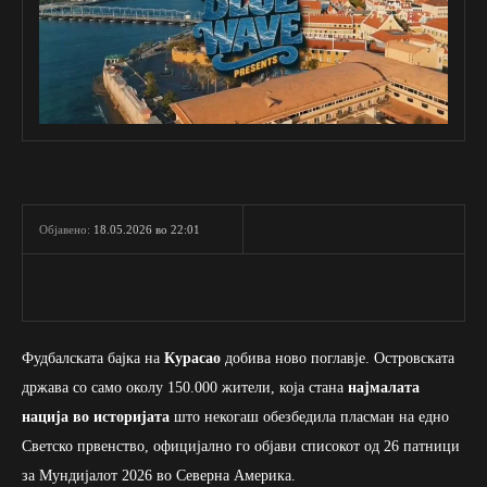
18.05.2026 во 22:01
Објавено:
Фудбалската бајка на
Курасао
добива ново поглавје. Островската
држава со само околу 150.000 жители, која стана
најмалата
нација во историјата
што некогаш обезбедила пласман на едно
Светско првенство, официјално го објави списокот од 26 патници
за Мундијалот 2026 во Северна Америка.