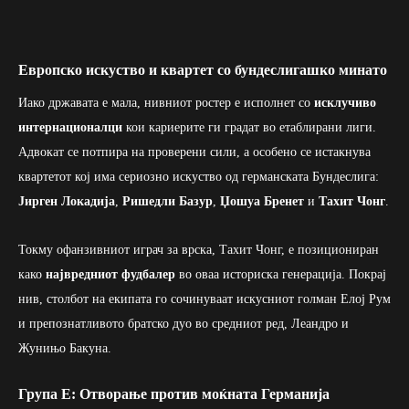
Европско искуство и квартет со бундеслигашко минато
Иако државата е мала, нивниот ростер е исполнет со
исклучиво
интернационалци
кои кариерите ги градат во етаблирани лиги.
Адвокат се потпира на проверени сили, а особено се истакнува
квартетот кој има сериозно искуство од германската Бундеслига:
Јирген Локадија
,
Ришедли Базур
,
Џошуа Бренет
и
Тахит Чонг
.
Токму офанзивниот играч за врска, Тахит Чонг, е позициониран
како
највредниот фудбалер
во оваа историска генерација. Покрај
нив, столбот на екипата го сочинуваат искусниот голман Елој Рум
и препознатливото братско дуо во средниот ред, Леандро и
Жунињо Бакуна.
Група Е: Отворање против моќната Германија