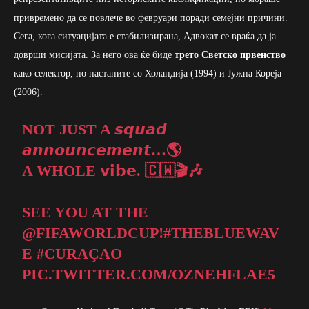
привремено да се повлече во февруари поради семејни причини.
Сега, кога ситуацијата е стабилизирана, Адвокат се враќа да ја
доврши мисијата. За него ова ќе биде
трето Светско првенство
како селектор, по настапите со Холандија (1994) и Јужна Кореја
(2006).
NOT JUST A 𝙨𝙦𝙪𝙖𝙙
𝙖𝙣𝙣𝙤𝙪𝙣𝙘𝙚𝙢𝙚𝙣𝙩…🌎
A WHOLE 𝘃𝗶𝗯𝗲. 🇨🇼🎬🎶
SEE YOU AT THE
@FIFAWORLDCUP
!
#THEBLUEWAV
E
#CURAÇAO
PIC.TWITTER.COM/OZNEHFLAE5