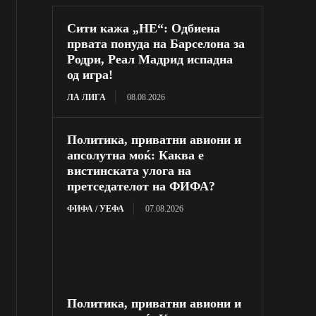
Сити кажа „НЕ“: Одбиена
првата понуда на Барселона за
Родри, Реал Мадрид испадна
од игра!
ЛА ЛИГА
08.08.2026
Политика, приватни авиони и
апсолутна моќ: Каква е
вистинската улога на
претседателот на ФИФА?
ФИФА / УЕФА
07.08.2026
Политика, приватни авиони и