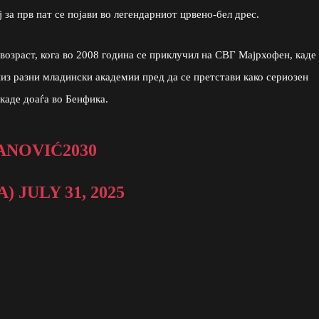
ј за прв пат се појави во легендарниот црвено-бел дрес.
возраст, кога во 2008 година се приклучил на СВГ Мајрхофен, каде
из разни младински академии пред да се претстави како сериозен
 каде доаѓа во Бенфика.
ANOVIĆ2030
A)
JULY 31, 2025