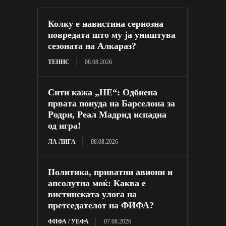
Колку е навистина сериозна
повредата што му ја уништува
сезоната на Алкараз?
ТЕНИС
08.08.2026
Сити кажа „НЕ“: Одбиена
првата понуда на Барселона за
Родри, Реал Мадрид испадна
од игра!
ЛА ЛИГА
08.08.2026
Политика, приватни авиони и
апсолутна моќ: Каква е
вистинската улога на
претседателот на ФИФА?
ФИФА / УЕФА
07.08.2026