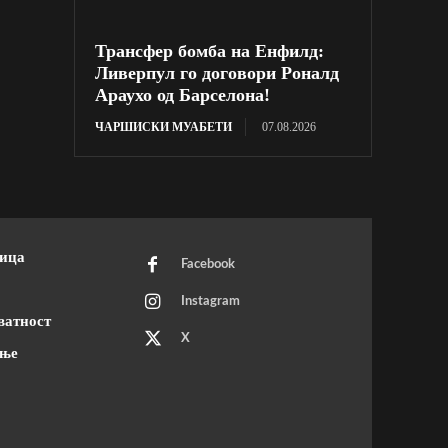
Трансфер бомба на Енфилд:
Ливерпул го договори Роналд
Араухо од Барселона!
ЧАРШИСКИ МУАБЕТИ
07.08.2026
ница
Facebook
Instagram
ватност
X
ење