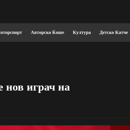
оторспорт
Авторско Ќоше
Култура
Детско Катче
 нов играч на