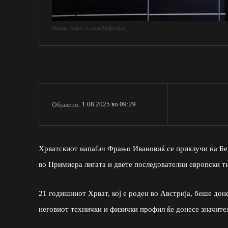
Извор: https://x.com/SLBenfica
1.08.2025 во 09:29
Објавено:
Хрватскиот напаѓач Фрањо Ивановиќ се приклучи на Бен
во Примиера лигата и двете последователни европски ти
21 годишниот Хрват, кој е роден во Австрија, беше дон
неговиот технички и физички профил ќе донесе значите