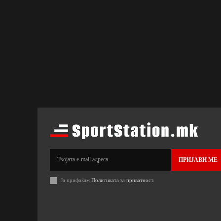
ПРИЈАВИ МЕ
Ја прифаќам
Политиката за приватност
.