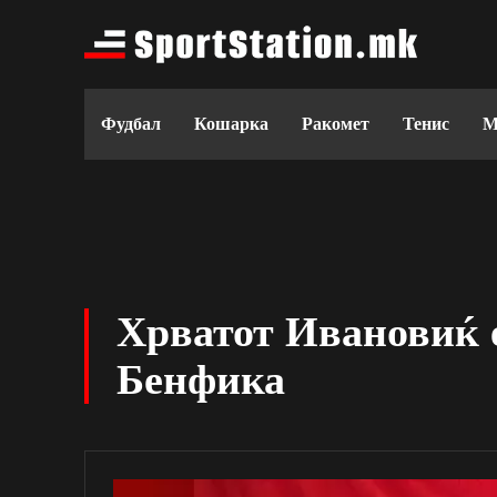
Фудбал
Кошарка
Ракомет
Тенис
М
Хрватот Ивановиќ е
Бенфика