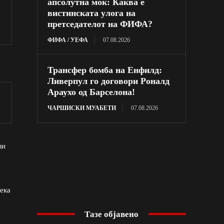
апсолутна моќ: Каква е
вистинската улога на
претседателот на ФИФА?
ФИФА / УЕФА
07.08.2026
Трансфер бомба на Енфилд:
Ливерпул го договори Роналд
Араухо од Барселона!
ЧАРШИСКИ МУАБЕТИ
07.08.2026
ли
дека
Тазе објавено