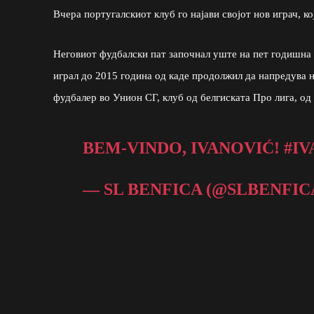
Вчера португалскиот клуб го најави својот нов играч, ко
Неговиот фудбалски пат започнал уште на пет годишна 
играл до 2015 година од каде продолжил да напредува н
фудбалер во Унион СГ, клуб од белгиската Про лига, од
BEM-VINDO, IVANOVIĆ!
#IV
— SL BENFICA (@SLBENFIC