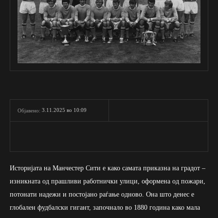
3.11.2025 во 10:09
Објавено:
Историјата на Манчестер Сити е како самата приказна на градот –
изникната од прашливи работнички улици, оформена од пожари,
потонати надежи и постојано раѓање одново. Она што денес е
глобален фудбалски гигант, започнало во 1880 година како мала