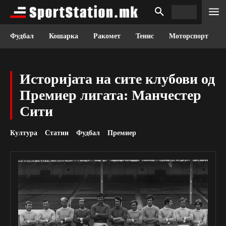
Фудбал
Кошарка
Ракомет
Тенис
Моторспорт
Историјата на сите клубови од
Премиер лигата: Манчестер
Сити
Култура
Статии
Фудбал
Премиер