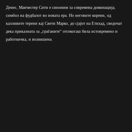
Денес, Манчестер Сити е синоним за современа доминација,
симбол на фудбалот во новата ера. Но неговите корени, од
калливите терени кај Свети Марко, до сјајот на Етихад, сведочат
дека приказната за „граѓаните“ отсекогаш била истовремено и
работничка, и возвишена.