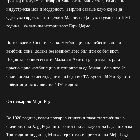
град кој штотуку го отворил Каналот на Манчестер, симбол на
индустриска моќ и модерност. „Парлби сакаше клуб кој ќе ја
одразува гордоста што целиот Манчестер ја чувствуваше во 1894
година“, ќе запише историчарот Гери Џејмс.
Во тоа време, Сити играл во комбинација на небесно сина и
кембриџ сина, додека резервниот дрес бил црн со бел крст.
Подоцна, во шеесеттите, Малколм Алисoн ја вратил старата
црвено-црна комбинација инспирирана од Милан, боја што ќе
биде носена во легендарните победи во ФА Купот 1969 и Купот на
победници на купови во 1970 година.
Од пожар до Мејн Роуд
Во 1920 година, голем пожар ја уништил главната трибина на
стадионот на Хајд Роуд, што го поттикнал клубот да бара нов дом.
Три години подоцна, Манчестер Сити се преселил на Мејн Роуд,