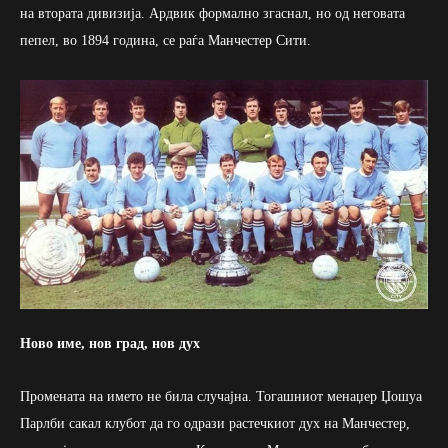
на втората дивизија. Ардвик формално згаснал, но од неговата
пепел, во 1894 година, се раѓа Манчестер Сити.
Ново име, нов град, нов дух
Промената на името не била случајна. Тогашниот менаџер Џошуа
Парлби сакал клубот да го одрази растечкиот дух на Манчестер,