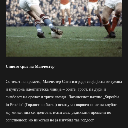
Синото срце на Манчестер
Со текот на времето, Манчестер Сити изгради своја јасна визуелна
и културна идентитетска линија – боите, грбот, па дури и
симболот на орелот и трите ѕвезди. Латинскиот натпис „Superbia
in Proelio“ (Гордост во битка) останува совршен опис на клубот
кој минал низ сè: долгови, испаѓања, радикални промени во
сопственост, но никогаш не ја изгубил таа гордост.