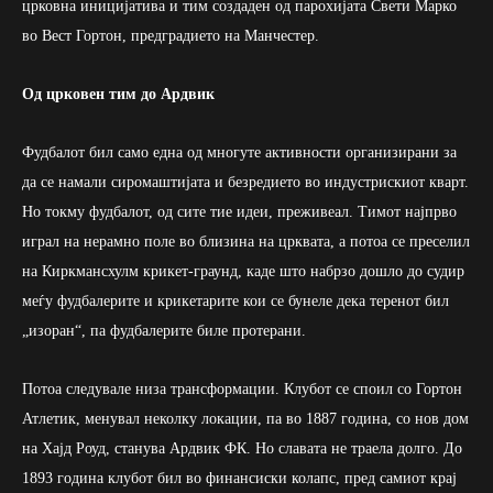
црковна иницијатива и тим создаден од парохијата Свети Марко
во Вест Гортон, предградието на Манчестер.
Од црковен тим до Ардвик
Фудбалот бил само една од многуте активности организирани за
да се намали сиромаштијата и безредието во индустрискиот кварт.
Но токму фудбалот, од сите тие идеи, преживеал. Тимот најпрво
играл на нерамно поле во близина на црквата, а потоа се преселил
на Киркмансхулм крикет-граунд, каде што набрзо дошло до судир
меѓу фудбалерите и крикетарите кои се бунеле дека теренот бил
„изоран“, па фудбалерите биле протерани.
Потоа следувале низа трансформации. Клубот се споил со Гортон
Атлетик, менувал неколку локации, па во 1887 година, со нов дом
на Хајд Роуд, станува Ардвик ФК. Но славата не траела долго. До
1893 година клубот бил во финансиски колапс, пред самиот крај