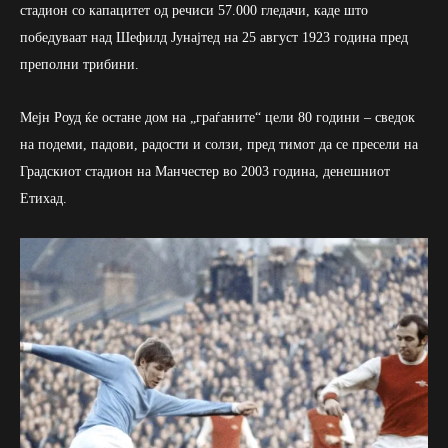
стадион со капацитет од речиси 57.000 гледачи, каде што
победуваат над Шефилд Јунајтед на 25 август 1923 година пред
преполни трибини.
Мејн Роуд ќе остане дом на „граѓаните“ цели 80 години – сведок
на подеми, падови, радости и солзи, пред тимот да се пресели на
Градскиот стадион на Манчестер во 2003 година, денешниот
Етихад.