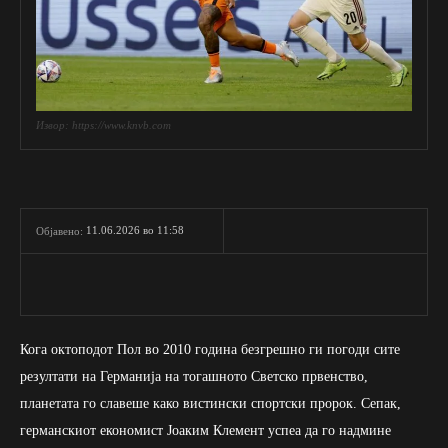
Извор: https://www.knvb.com
11.06.2026 во 11:58
Објавено:
Кога октоподот Пол во 2010 година безгрешно ги погоди сите
резултати на Германија на тогашното Светско првенство,
планетата го славеше како вистински спортски пророк. Сепак,
германскиот економист Јоаким Клемент успеа да го надмине