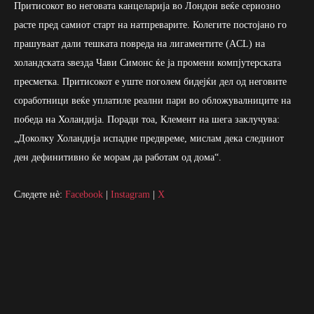
Притисокот во неговата канцеларија во Лондон веќе сериозно
расте пред самиот старт на натпреварите. Колегите постојано го
прашуваат дали тешката повреда на лигаментите (ACL) на
холандската ѕвезда Чави Симонс ќе ја промени компјутерската
пресметка. Притисокот е уште поголем бидејќи дел од неговите
соработници веќе уплатиле реални пари во обложувалниците на
победа на Холандија. Поради тоа, Клемент на шега заклучува:
„Доколку Холандија испадне предвреме, мислам дека следниот
ден дефинитивно ќе морам да работам од дома“.
Следете нè:
Facebook
|
Instagram
|
X