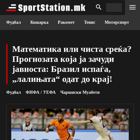
Фудбал
Кошарка
Ракомет
Тенис
Моторспорт
Математика или чиста среќа?
Прогнозата која ја зачуди
јавноста: Бразил испаѓа,
„лалињата“ одат до крај!
Фудбал
ФИФА / УЕФА
Чаршиски Муабети