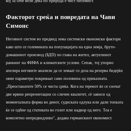
кој за себе вели дека по природа е чист песимист.
Факторот среќа и повредата на Чави
Симонс
Неговиот систем во предвид зема системски економски фактори
како што се големината на популацијата на една земја, бруто-
домашниот производ (БДП) по глава на жител, актуелниот
ранкинг на ФИФА и климатските услови. Сепак, тој упорно
апелира неговите анализи да се земаат со доза на резерва бидејќи
овие параметри покриваат само половина од приказната.
„Преостанатите 50% се чиста среќа. Кога на теренот ќе се соочат
две врвни репрезентации со сличен квалитет, сè зависи од
моменталната форма во денот, судиската одлука или дали топката
ќе се одбие од стативата во голот или надвор од него. Тоа е
комплетно непредвидливо“, додава германскиот економист.