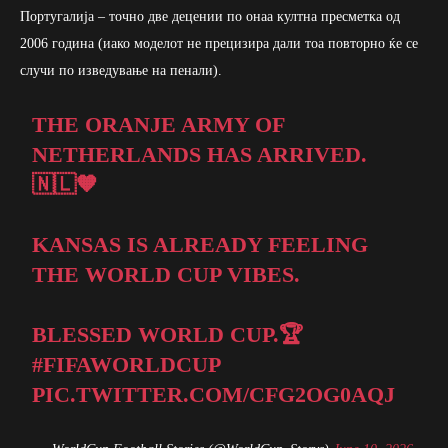
Португалија – точно две децении по онаа култна пресметка од
2006 година (иако моделот не прецизира дали тоа повторно ќе се
случи по изведување на пенали).
THE ORANJE ARMY OF
NETHERLANDS HAS ARRIVED.
🇳🇱🧡
KANSAS IS ALREADY FEELING
THE WORLD CUP VIBES.
BLESSED WORLD CUP.🏆
#FIFAWORLDCUP
PIC.TWITTER.COM/CFG2OG0AQJ