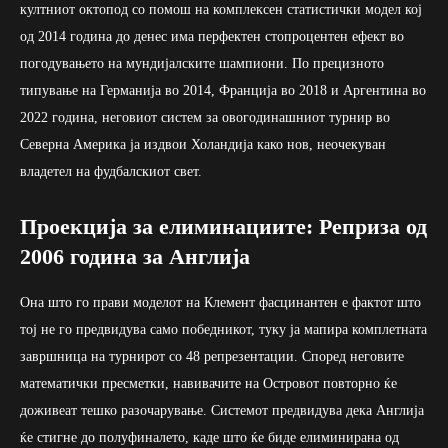
култниот октопод со помош на комплексен статистички модел кој
од 2014 година до денес има перфектен стопроцентен ефект во
погодувањето на мундијалските шампиони. По прецизното
типување на Германија во 2014, Франција во 2018 и Аргентина во
2022 година, неговиот систем за овогодинашниот турнир во
Северна Америка ја издвои Холандија како нов, неочекуван
владетел на фудбалскиот свет.
Проекција за елиминациите: Реприза од
2006 година за Англија
Она што го прави моделот на Клемент фасцинантен е фактот што
тој не го предвидува само победникот, туку ја мапира комплетната
завршница на турнирот со 48 репрезентации. Според неговите
математички пресметки, навивачите на Островот повторно ќе
доживеат тешко разочарување. Системот предвидува дека Англија
ќе стигне до полуфиналето, каде што ќе биде елиминирана од