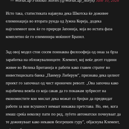
— WorldCup Football Stories (@WorldCup_Storys)
June 10, 2026
Исто така, статистиката најавува дека Шкотска ќе доживее
елиминација во втората рунда од Јужна Кореја, додека
најголемиот шок ќе го приреди Јапонија, која во истата фаза
комплетно ќе го елиминира моќниот Бразил.
Зад овој модел стои сосем поинаква филозофија од онаа за брза
заработка на обложувалниците. Клемент, кој веќе десет години
живее во Велика Британија и работи како главен стратег во
инвестициската банка „Панмур Либерум“, признава дека целиот
проект го започнал од чист ироничен револт. „Ова започна како
најобична вежба со која сакав да го покажам хубрисот на
економистите кои мислат дека можат со бројки да предвидат
работи за кои всушност немаат никаква претстава. Но, еве, кога
имаш среќа неколку пати по ред, луѓето автоматски почнуваат да
те доживуваат како некаков безгрешен гуру“, објаснува Клемент,