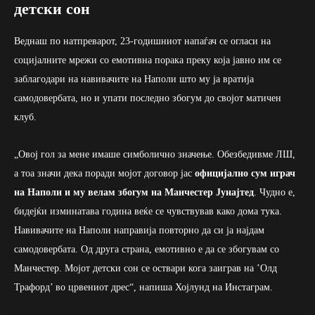
детски сон
Веднаш по натпреварот, 23-годишниот напаѓач се огласи на
социјалните мрежи со емотивна порака преку која јавно им се
заблагодари на навивачите на Наполи што му ја вратија
самодовербата, но и упати последно збогум до својот матичен
клуб.
„Овој гол за мене имаше симболично значење. Обезбедивме ЛШ,
а тоа значи дека поради мојот договор јас
официјално сум играч
на Наполи и му велам збогум на Манчестер Јунајтед
. Чудно е,
бидејќи изминатава година веќе се чувствував како дома тука.
Навивачите на Наполи направија повторно да си ја најдам
самодовербата. Од друга страна, емотивно е да се збогувам со
Манчестер. Мојот детски сон се оствари кога заиграв на ’Олд
Трафорд’ во црвениот дрес“, напиша Хојлунд на Инстаграм.