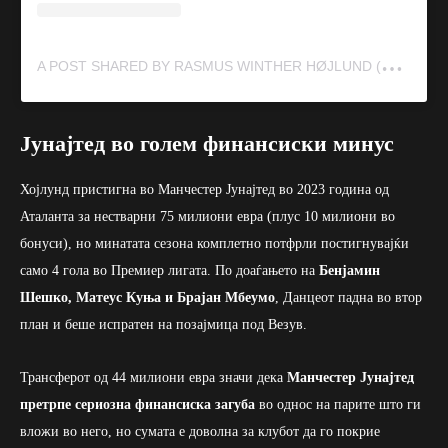
A
POST SHARED BY RASMUS WINTHER HØJLUND (@RASMUS.HOEJLUND)
Јунајтед во голем финансиски минус
Хојлунд пристигна во Манчестер Јунајтед во 2023 година од
Аталанта за нестварни 75 милиони евра (плус 10 милиони во
бонуси), но минатата сезона комплетно потфрли постигнувајќи
само 4 гола во Премиер лигата. По доаѓањето на
Бенјамин
Шешко, Матеус Куња и Брајан Мбеумо
, Данцеот падна во втор
план и беше испратен на позајмица под Везув.
Трансферот од 44 милиони евра значи дека
Манчестер Јунајтед
претрпе сериозна финансиска загуба
во однос на парите што ги
вложи во него, но сумата е доволна за клубот да го покрие