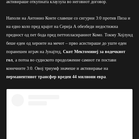
активираше откупната клаузула во неговиот договор.
Наполи на Антонио Конте славеше со сигурни 3:0 против Пиза и
на едно коло пред крајот на Серија А обезбеди недостижна
предност од пет бода пред петтопласираниот Комо. Токму Хојлунд
беше еден од хероите на мечот – прво асистираше до уште еден
поранешен играч на Јунајтед,
Скот Мектоминеј за водечкиот
гол
, а потоа во судиското продолжение самиот ги постави
конечните 3:0. Овој триумф значеше и активирање на
перманентниот трансфер вреден 44 милиони евра
.