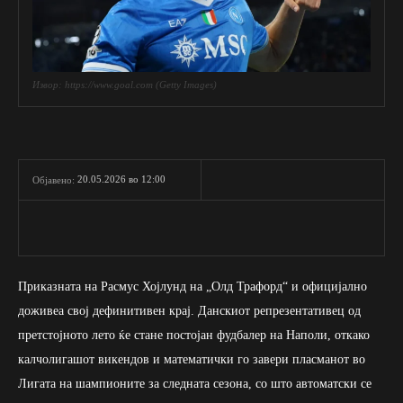
Извор: https://www.goal.com (Getty Images)
20.05.2026 во 12:00
Објавено:
Приказната на Расмус Хојлунд на „Олд Трафорд“ и официјално
доживеа свој дефинитивен крај. Данскиот репрезентативец од
претстојното лето ќе стане постојан фудбалер на Наполи, откако
калчолигашот викендов и математички го завери пласманот во
Лигата на шампионите за следната сезона, со што автоматски се