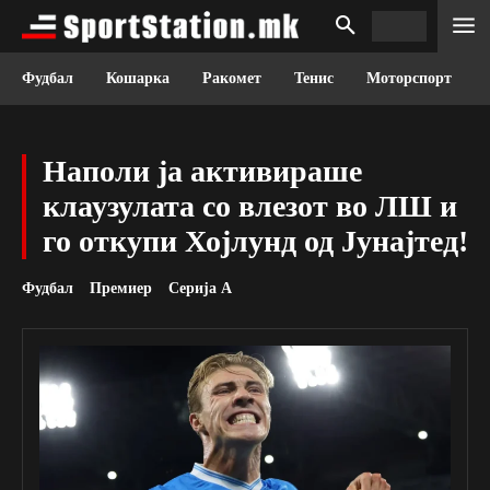
Фудбал
Кошарка
Ракомет
Тенис
Моторспорт
Наполи ја активираше
клаузулата со влезот во ЛШ и
го откупи Хојлунд од Јунајтед!
Фудбал
Премиер
Серија А