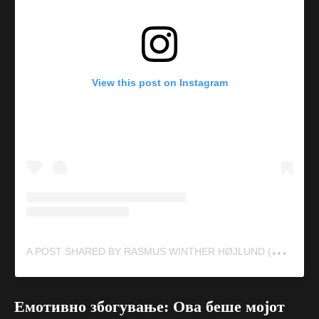
View this post on Instagram
A
POST SHARED BY RASMUS WINTHER HØJLUND (@RASMUS.HOEJLUND)
Емотивно збогување: Ова беше мојот