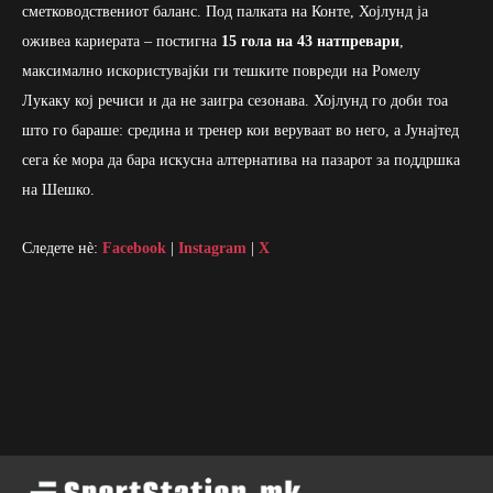
сметководствениот баланс. Под палката на Конте, Хојлунд ја
оживеа кариерата – постигна
15 гола на 43 натпревари
,
максимално искористувајќи ги тешките повреди на Ромелу
Лукаку кој речиси и да не заигра сезонава. Хојлунд го доби тоа
што го бараше: средина и тренер кои веруваат во него, а Јунајтед
сега ќе мора да бара искусна алтернатива на пазарот за поддршка
на Шешко.
Следете нè:
Facebook
|
Instagram
|
X