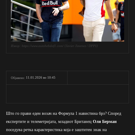
Извор: https://www.autohebdof1.com/ {Javier Jimenez / DPPI}
11.01.2026 во 10:45
Објавено:
Што го прави еден возач на Формула 1 навистина брз? Според
експертите и телеметријата, младиот Британец
Оли Берман
поседува ретка карактеристика која е заштитен знак на