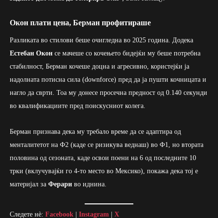
Окон плати цена, Берман профитираше
Разликата во стилови беше очигледна во 2025 година. Додека
Естебан Окон
се мачеше со кочењето бидејќи му беше потребна
стабилност, Берман кочеше доцна и агресивно, користејќи ја
надолната потисна сила (downforce) пред да ја пушти кочницата и
нагло да сврти. Тоа му донесе просечна предност од 0.140 секунди
во квалификациите пред поискусниот колега.
Берман признава дека му требало време да се адаптира од
менталитетот на Ф2 (каде се ризикува веднаш) во Ф1, но втората
половина од сезоната, каде освои поени на 6 од последните 10
трки (вклучувајќи го 4-то место во Мексико), покажа дека тој е
материјал за
Ферари
во иднина.
Следете нè:
Facebook
|
Instagram
|
X