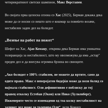
четирикратниот светски шампион,
Макс Верстапен
.
Во својата прва целосна сезона со
Хас
(2025), Берман докажа дека
може да се носии со нешто што е кошмар за повеќето возачи,
нестабилен заден дел на болидот.
„Возење на работ на ножот“
Шефот на Хас,
Ајао Комацу
, открива дека Берман има уникатна
толеранција за нестабилност, што му овозможува да има „остар“
преден дел и да внесува огромна брзина во свиоците.
„Ако болидот е 100% стабилен, не можете да вртите, само да
одите право. Макс е неверојатен бидејќи може да вози болид со
најмала стабилност. Оли дефинитивно е поблиску до тој
правец отколку Естебан (Окон) или Нико (Хулкенберг).
Инженерите често се изненадени од тоа колку нестабилност на
задниот дел може да толерира Оли
“
, вели Комацу.