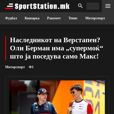
Фудбал
Кошарка
Ракомет
Тенис
Моторспорт
Наследникот на Верстапен?
Оли Берман има „супермоќ“
што ја поседува само Макс!
Моторспорт
Ф1