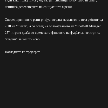
види како толку многу од вас ја прифатија толку брзо играта”,
напишаа девелоперите на социјалните мрежи.
Според првичните рани ривјуа, играта моментално има рејтинг од
7/10 на “Steam”, а со оглед на одложувањето на “Football Manager
25”, играта доаѓа во време кога фановите на фудбалските игри се
“гладни” за нешто ново.
Погледнете го трејлерот.