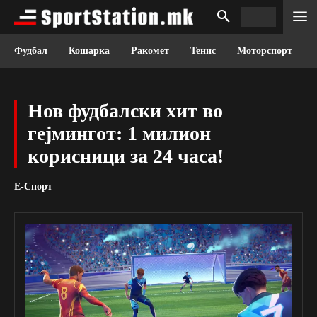
Фудбал
Кошарка
Ракомет
Тенис
Моторспорт
Нов фудбалски хит во
гејмингот: 1 милион
корисници за 24 часа!
Е-Спорт