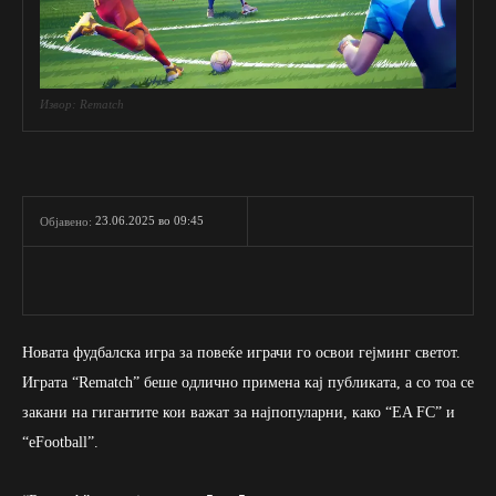
Извор: Rematch
23.06.2025 во 09:45
Објавено:
Новата фудбалска игра за повеќе играчи го освои гејминг светот.
Играта “Rematch” беше одлично примена кај публиката, а со тоа се
закани на гигантите кои важат за најпопуларни, како “EA FC” и
“eFootball”.