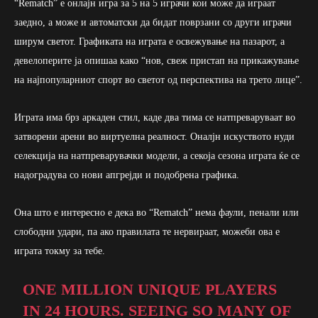
“Rematch” е онлајн игра за 5 на 5 играчи кои може да играат
заедно, а може и автоматски да бидат поврзани со други играчи
ширум светот. Графиката на играта е освежување на пазарот, а
девелоперите ја опишаа како “нов, свеж пристап на прикажување
на најпопуларниот спорт во светот од перспектива на трето лице”.
Играта има брз аркаден стил, каде два тима се натпреваруваат во
затворени арени во виртуелна реалност. Оналјн искуството нуди
селекција на натпреварувачки модели, а секоја сезона играта ќе се
надоградува со нови апгрејди и подобрена графика.
Она што е интересно е дека во “Rematch” нема фаули, пенали или
слободни удари, па ако правилата те нервираат, можеби ова е
играта токму за тебе.
ONE MILLION UNIQUE PLAYERS
IN 24 HOURS. SEEING SO MANY OF