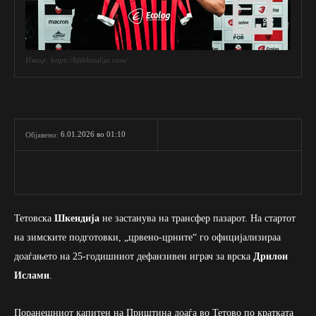
Извор: https://kfshkendija.com/
6.01.2026 во 01:10
Објавено:
Тетовска
Шкендија
не застанува на трансфер пазарот. На стартот
на зимските подготовки, „црвено-црните“ го официјализираа
доаѓањето на 25-годишниот дефанзивен играч за врска
Дрилон
Ислами
.
Поранешниот капитен на Приштина доаѓа во Тетово по кратката