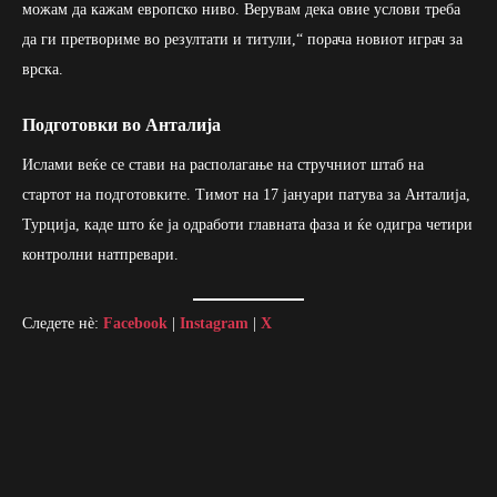
можам да кажам европско ниво. Верувам дека овие услови треба
да ги претвориме во резултати и титули,“ порача новиот играч за
врска.
Подготовки во Анталија
Ислами веќе се стави на располагање на стручниот штаб на
стартот на подготовките. Тимот на 17 јануари патува за Анталија,
Турција, каде што ќе ја одработи главната фаза и ќе одигра четири
контролни натпревари.
Следете нè:
Facebook
|
Instagram
|
X