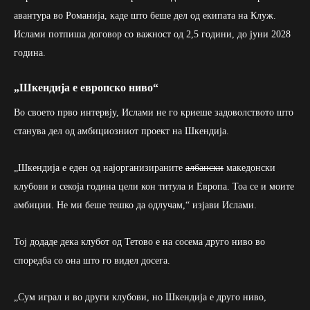
авантура во Романија, каде што беше дел од екипата на Клуж.
Ислами потпиша договор со важност од 2,5 години, до јуни 2028
година.
„Шкендија е европско ниво“
Во своето прво интервју, Ислами не го криеше задоволството што
станува дел од амбициозниот проект на Шкендија.
„Шкендија е еден од најорганизираните
албански
македонски
клубови и секоја година цели кон титула и Европа. Тоа се и моите
амбиции. Не ми беше тешко да одлучам,“ изјави Ислами.
Тој додаде дека клубот од Тетово е на сосема друго ниво во
споредба со она што го видел досега.
„Сум играл и во други клубови, но Шкендија е друго ниво,