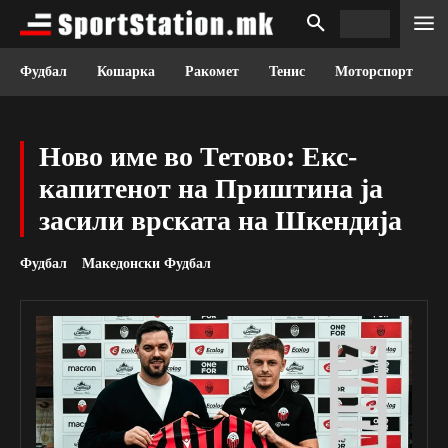
Фудбал
Кошарка
Ракомет
Тенис
Моторспорт
Ново име во Тетово: Екс-
капитенот на Приштина ја
засили врската на Шкендија
Фудбал
Македонски Фудбал