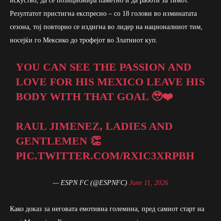
искуство, да се позиционира паметно и да работи за тимот.
Резултатот пристигна експресно – со 18 голови во изминатата
сезона, тој повторно се издигна во лидер на националниот тим,
носејќи го Мексико до трофејот во Златниот куп.
YOU CAN SEE THE PASSION AND
LOVE FOR HIS MEXICO LEAVE HIS
BODY WITH THAT GOAL 🥹❤️
RAUL JIMENEZ, LADIES AND
GENTLEMEN 👏
PIC.TWITTER.COM/RXIC3XRPBH
— ESPN FC (@ESPNFC)
June 11, 2026
Како доказ за неговата емотивна големина, пред самиот старт на