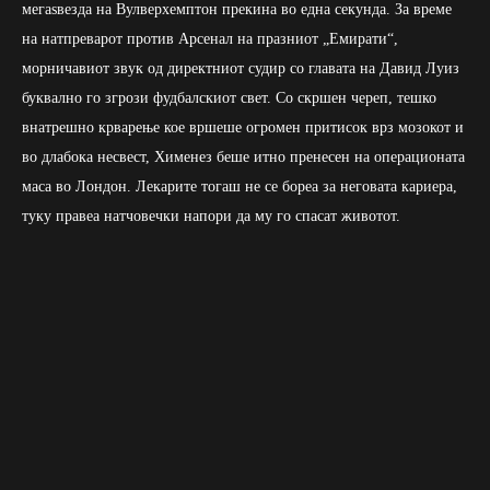
мегаѕвезда на Вулверхемптон прекина во една секунда. За време
на натпреварот против Арсенал на празниот „Емирати“,
морничавиот звук од директниот судир со главата на Давид Луиз
буквално го згрози фудбалскиот свет. Со скршен череп, тешко
внатрешно крварење кое вршеше огромен притисок врз мозокот и
во длабока несвест, Хименез беше итно пренесен на операционата
маса во Лондон. Лекарите тогаш не се бореа за неговата кариера,
туку правеа натчовечки напори да му го спасат животот.