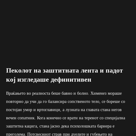
Пеколот на заштитната лента и падот
кој изгледаше дефинитивен
Враќањето во реалноста беше бавно и болно. Хименез мораше
повторно да учи да го балансира сопственото тело, се бореше со
постојан умор и вртоглавици, а лузната на главата стана негов
вечен сопатник. Кога конечно се врати на теренот со специјална
заштитна кацига, стана јасно дека психолошката бариера е
преголема. Потсвесниот страв при дуелите и губењето на