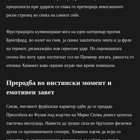
прецизноста при ударите со глава го претворија некогашниот
расен стрелец во сенка на самиот себе.
Фрустрацијата кулминираше кога на еден натпревар против
Брентфорд, во налет на гнев, ја скина заштитната лента и ја фрли
на теренот, ризикувајќи нов сериозен удар. По сиромашната
сезона без ниту еден постигнат гол во Премиер лигата, јавноста го
отпиша Хименез како скршен играч чие време поминало.
Преродба во вистински момент и
емотивен завет
Сепак, неговиот фудбалски карактер одби да се предаде.
Преселбата во Фулам под водство на Марко Силва донесе целосна
тактичка еволуција. Наместо да троши сила во брутални физички
дуели со противничките стопери, Хименез научи да игра со