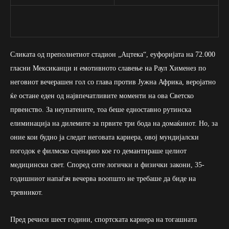
Сликата од преполнетиот стадион „Ацтека“, еуфоријата на 72.000
гласни Мексиканци и емотивното славење на Раул Хименез по
неговиот вечерашен гол со глава против Јужна Африка, веројатно
ќе остане еден од највпечатливите моменти на ова Светско
првенство. За неупатените, тоа беше едноставно рутинска
елиминација на дилемите за првите три бода на домаќинот. Но, за
оние кои будно ја следат неговата кариера, овој мундијалски
погодок е филмско сценарио кое го демантираше целиот
медицински свет. Според сите логички и физички закони, 35-
годишниот напаѓач вечерва воопшто не требаше да биде на
тревникот.
Пред речиси шест години, спортската кариера на тогашната