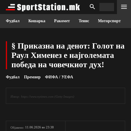
Фудбал
Кошарка
Ракомет
Тенис
Моторспорт
§ Приказна на денот: Голот на
Раул Хименез е најголемата
победа на човечкиот дух!
Фудбал
Премиер
ФИФА / УЕФА
Извор: https://www.nytimes.com (Getty Images)
11.06.2026 во 23:38
Објавено: