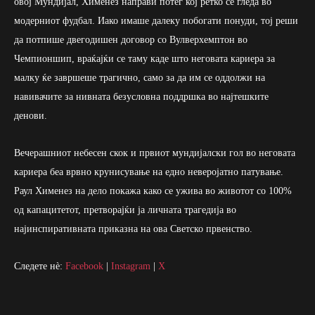
овој Мундијал, Хименез направи потег кој ретко се гледа во
модерниот фудбал. Иако имаше далеку побогати понуди, тој реши
да потпише двегодишен договор со Вулверхемптон во
Чемпионшип, враќајќи се таму каде што неговата кариера за
малку ќе завршеше трагично, само за да им се оддолжи на
навивачите за нивната безусловна поддршка во најтешките
денови.
Вечерашниот небесен скок и првиот мундијалски гол во неговата
кариера беа врвно крунисување на едно неверојатно патување.
Раул Хименез на дело покажа како се ужива во животот со 100%
од капацитетот, претворајќи ја личната трагедија во
најинспиративната приказна на ова Светско првенство.
Следете нè:
Facebook
|
Instagram
|
X