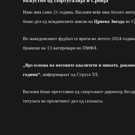
Искуство од Португалија и Србија
Иако има само 21 година, Василев веќе има богато инте
беше дел од младинските школи на
Црвена Звезда
во С
Во македонскиот фудбал се врати во летото 2024 година
бранеше на 13 натпревари во ПМФЛ.
„Врз основа на неговите квалитети и минато, раково
години
“
, информираат од Струга ТЛ.
Василев беше претставен од спортскиот директор Бесарт
титулата во пролетниот дел од сезоната.