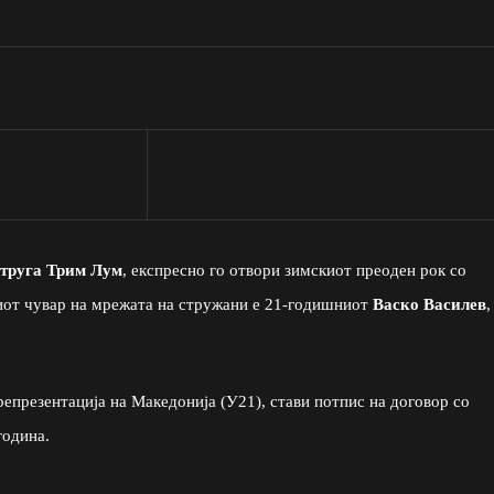
труга Трим Лум
, експресно го отвори зимскиот преоден рок со
виот чувар на мрежата на стружани е 21-годишниот
Васко Василев
,
репрезентација на Македонија (У21), стави потпис на договор со
година.