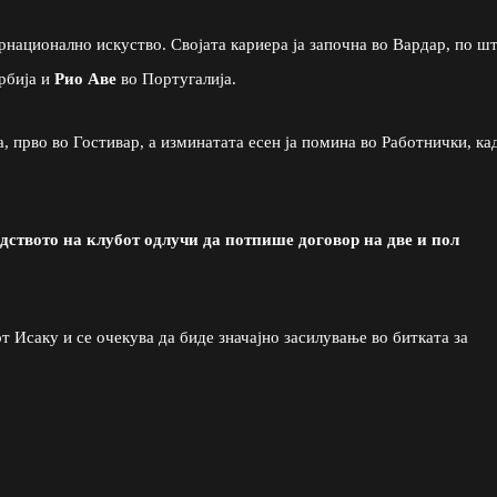
рнационално искуство. Својата кариера ја започна во Вардар, по ш
рбија и
Рио Аве
во Португалија.
, прво во Гостивар, а изминатата есен ја помина во Работнички, ка
дството на клубот одлучи да потпише договор на две и пол
 Исаку и се очекува да биде значајно засилување во битката за