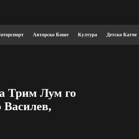
оторспорт
Авторско Ќоше
Култура
Детско Катче
а Трим Лум го
 Василев,