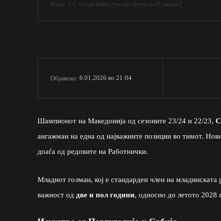
Извор: F.C. Struga {https://www.facebook.com/Fcstruga/}
6.01.2026 во 21:04
Објавено:
Шампионот на Македонија од сезоните 23/24 и 22/23,
С
ангажман на една од најважните позиции во тимот. Но
доаѓа од редовите на Работнички.
Младиот голман, кој е стандарден член на младинската 
важност од
две и пол години
, односно до летото 2028 