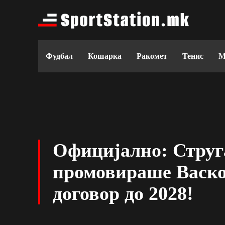
Фудбал
Кошарка
Ракомет
Тенис
М
Официјално: Струг
промовираше Васко
договор до 2028!