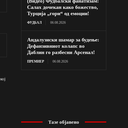
(Видео) Фудбалски фанатизам:
Салах дочекан како божество,
Турција „гори“ од емоции!
ФУДБАЛ
06.08.2026
Андалузиски шамар за будење:
Дефанзивниот колапс во
Даблин го разбесни Арсенал!
ПРЕМИЕР
06.08.2026
 кој
Тазе објавено