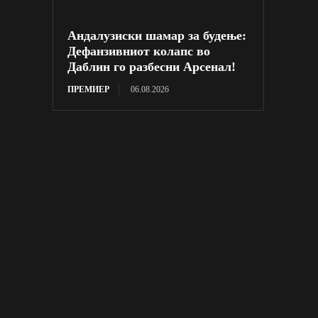
Андалузиски шамар за будење:
Дефанзивниот колапс во
Даблин го разбесни Арсенал!
ПРЕМИЕР
06.08.2026