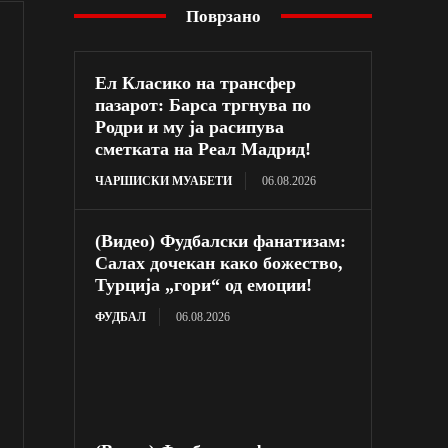
Поврзано
Ел Класико на трансфер
пазарот: Барса тргнува по
Родри и му ја расипува
сметката на Реал Мадрид!
ЧАРШИСКИ МУАБЕТИ
06.08.2026
(Видео) Фудбалски фанатизам:
Салах дочекан како божество,
Турција „гори“ од емоции!
ФУДБАЛ
06.08.2026