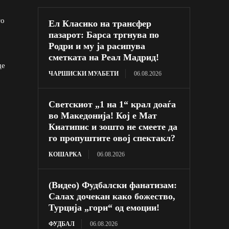
то
Ел Класико на трансфер
пазарот: Барса тргнува по
Родри и му ја расипува
сметката на Реал Мадрид!
де
ЧАРШИСКИ МУАБЕТИ
06.08.2026
Светскиот „1 на 1“ крал доаѓа
во Македонија! Кој е Мат
Киатипис и зошто не смеете да
го пропуштите овој спектакл?
КОШАРКА
06.08.2026
(Видео) Фудбалски фанатизам:
Салах дочекан како божество,
Турција „гори“ од емоции!
ФУДБАЛ
06.08.2026