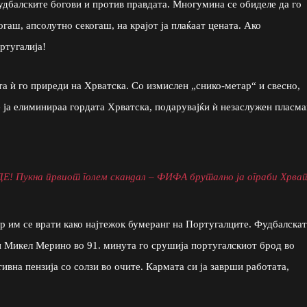
удбалските богови и против правдата. Многумина се обиделе да го
огаш, апсолутно секогаш, на крајот ја плаќаат цената. Ако
ртугалија!
а ѝ го приреди на Хрватска. Со измислен „снико-метар“ и свесно,
 ја елиминираа гордата Хрватска, подарувајќи ѝ незаслужен пласма
ДЕ! Пукна првиот голем скандал – ФИФА брутално ја ограби Хрва
р им се врати како најтежок бумеранг на Португалците. Фудбалскат
и Микел Мерино во 91. минута го срушија португалскиот брод во
ивна пензија со солзи во очите. Кармата си ја заврши работата,