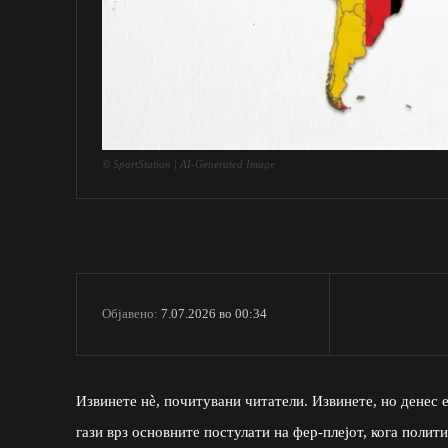
© SportStation | AI-Generated Image
7.07.2026 во 00:34
Објавено:
Извинете нè, почитувани читатели. Извинете, но денес 
гази врз основните постулати на фер-плејот, кога полит