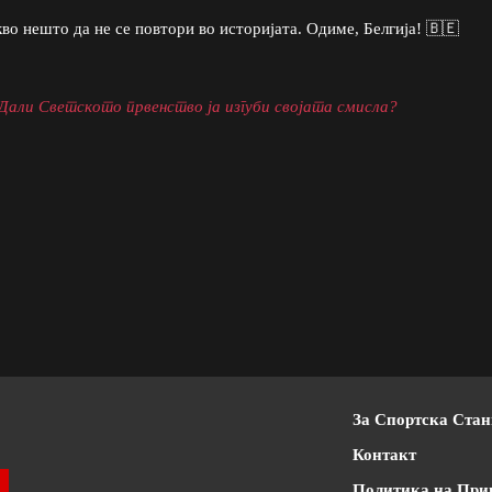
во нешто да не се повтори во историјата. Одиме, Белгија! 🇧🇪
али Светското првенство ја изгуби својата смисла?
За Спортска Ста
Контакт
Политика на При