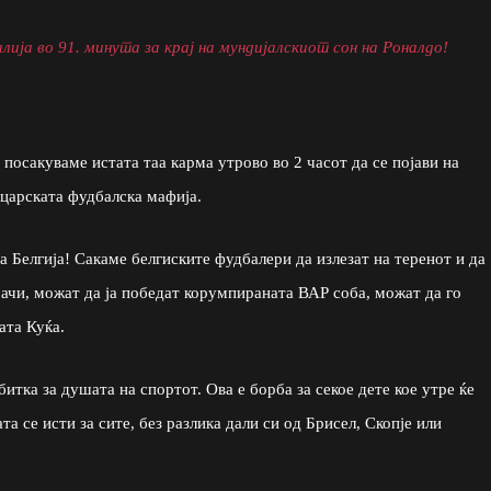
лија во 91. минута за крај на мундијалскиот сон на Роналдо!
, посакуваме истата таа карма утрово во 2 часот да се појави на
јцарската фудбалска мафија.
 Белгија! Сакаме белгиските фудбалери да излезат на теренот и да
ачи, можат да ја победат корумпираната ВАР соба, можат да го
ата Куќа.
битка за душата на спортот. Ова е борба за секое дете кое утре ќе
та се исти за сите, без разлика дали си од Брисел, Скопје или