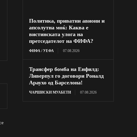
Политика, приватни авиони и
апсолутна моќ: Каква е
вистинската улога на
претседателот на ФИФА?
ФИФА / УЕФА
07.08.2026
Трансфер бомба на Енфилд:
Ливерпул го договори Роналд
Араухо од Барселона!
ЧАРШИСКИ МУАБЕТИ
07.08.2026
се