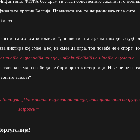
Инфантино, ФИФА без срам ги згази сопствените закони и го пони
иналето против Белгија. Правилата кои со децении важат за сите
аќинот.
исни и автономни комисии“, но вистината е јасна како ден, фудба
а диктира кој смее, а кој не смее да игра, тоа повеќе не е спорт. То
емината е црвената линија, интегритетот на играта е целосно
ставена сама на себе да се бори против ветерници. Но, тие не се с
вените ѓаволи“.
 Балогун: „Премината е црвената линија, интегритетот на фудб
загрозен!“
Португалија!