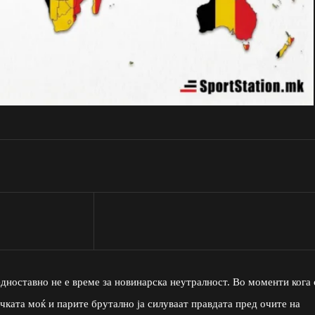
едноставно не е време за новинарска неутралност. Во моменти кога 
ичката моќ и парите брутално ја силуваат правдата пред очите на