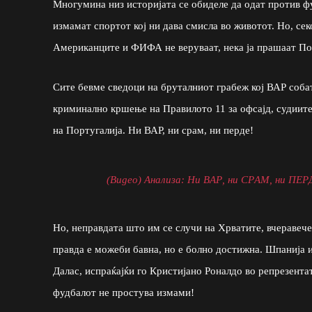
Многумина низ историјата се обиделе да одат против ф
измамат спортот кој ни дава смисла во животот. Но, сек
Американците и ФИФА не веруваат, нека ја прашаат По
Сите бевме сведоци на бруталниот грабеж кој ВАР собат
криминално кршење на Правилото 11 за офсајд, судиите
на Португалија. Ни ВАР, ни срам, ни перде!
(Видео) Анализа: Ни ВАР, ни СРАМ, ни ПЕР
Но, неправдата што им се случи на Хрватите, вчеравече
правда е можеби бавна, но е болно достижна. Шпанија 
Далас, испраќајќи го Кристијано Роналдо во репрезентат
фудбалот не простува измами!