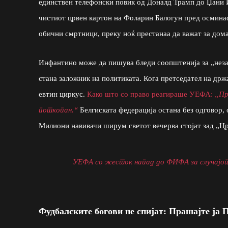
единствен телефонски повик од Доналд Трамп до Џани 
чистиот црвен картон на Фоларин Балогун пред осминаф
обични смртници, преку ноќ престанаа да важат за дом
Инфантино може да пишува бледи соопштенија за „незав
стана заложник на политиката. Кога претседател на држав
евтин циркус.
Како што со право реагираше УЕФА:
„Пр
поткопан.“
Белгиската федерација остана без одговор, о
Милиони навивачи ширум светот вечерва стојат зад „Цр
УЕФА со жесток напад до ФИФА за случајот
Фудбалските богови не спијат: Прашајте ја 