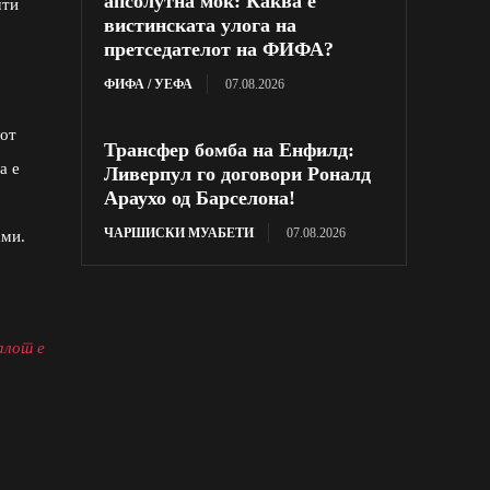
апсолутна моќ: Каква е
шти
вистинската улога на
претседателот на ФИФА?
ФИФА / УЕФА
07.08.2026
лот
Трансфер бомба на Енфилд:
а е
Ливерпул го договори Роналд
Араухо од Барселона!
ЧАРШИСКИ МУАБЕТИ
07.08.2026
ами.
алот е