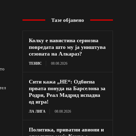
Тазе објавено
Колку е навистина сериозна
повредата што му ја уништува
сезоната на Алкараз?
ТЕНИС
08.08.2026
што
Сити кажа „НЕ“: Одбиена
првата понуда на Барселона за
тел
Родри, Реал Мадрид испадна
од игра!
ЛА ЛИГА
08.08.2026
Политика, приватни авиони и