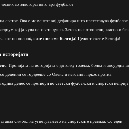
оучесник во злосторството врз фудбалот.
 на светот. Ова е моментот кој дефинира што претставува фудбалот
медиум кој ја чува неговата душа. Затоа, ние отворено, гласно и без
 часот по полноќ,
сите ние сме Белгија!
Целиот свет е Белгија!
а историјата
енс
. Иронијата на историјата е дотолку голема, болна и апсурдна 
со децении се гордееше со Овенс и неговиот пркос против
година денес се претвори во светски фудбалски и спортски неприја
 станаа симбол на угнетувањето на спортските правила. Со еден