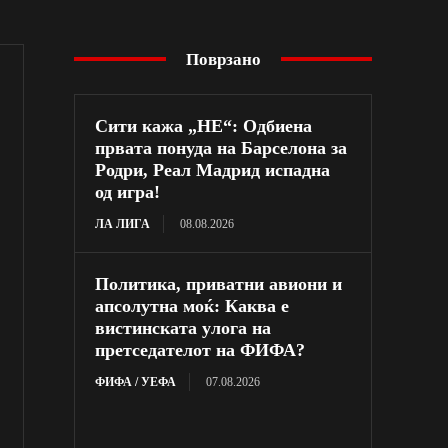
Поврзано
Сити кажа „НЕ“: Одбиена
првата понуда на Барселона за
Родри, Реал Мадрид испадна
од игра!
ЛА ЛИГА
08.08.2026
Политика, приватни авиони и
апсолутна моќ: Каква е
вистинската улога на
претседателот на ФИФА?
ФИФА / УЕФА
07.08.2026