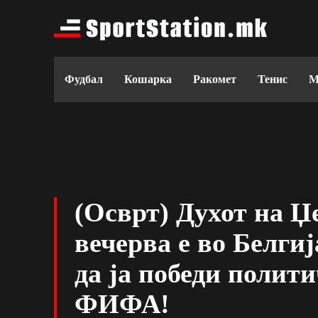
Фудбал
Кошарка
Ракомет
Тенис
М
(Осврт) Духот на Џ
вечерва е во Белгиј
да ја победи полит
ФИФА!