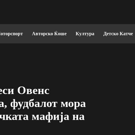
оторспорт
Авторско Ќоше
Култура
Детско Катче
еси Овенс
а, фудбалот мора
ичката мафија на