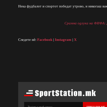
Нека фудбалот и спортот победат утрово, и никогаш вак
Срамна одлука на ФИФА: Д
Следете нè:
Facebook
|
Instagram
|
X