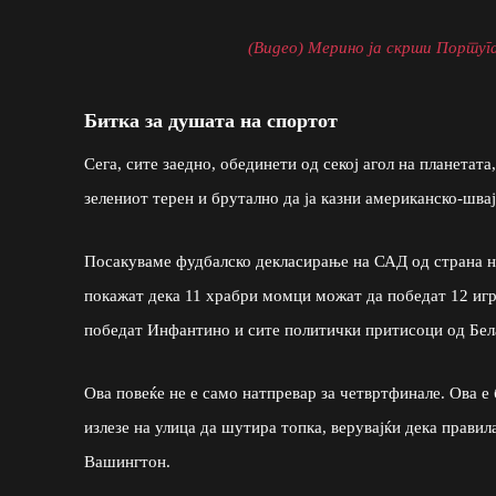
(Видео) Мерино ја скрши Португа
Битка за душата на спортот
Сега, сите заедно, обединети од секој агол на планетата
зелениот терен и брутално да ја казни американско-шва
Посакуваме фудбалско декласирање на САД од страна на
покажат дека 11 храбри момци можат да победат 12 игр
победат Инфантино и сите политички притисоци од Бел
Ова повеќе не е само натпревар за четвртфинале. Ова е 
излезе на улица да шутира топка, верувајќи дека правила
Вашингтон.