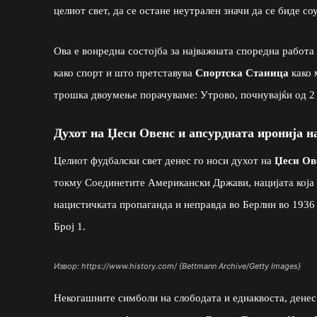
целиот свет, да се остане неутрален значи да се биде с
Ова е вонредна состојба за најважната споредна работа
како спорт и што претставува
Спортска Станица
како 
трошка двоумење порачуваме: Утрово, почнувајќи од 2
Духот на Џеси Овенс и апсурдната иронија н
Целиот фудбалски свет денес го носи духот на
Џеси Ов
токму Соединетите Американски Држави, нацијата која 
нацистичката пропаганда и неправда во Берлин во 1936 
Број 1.
Извор: https://www.history.com/ {Bettmann Archive/Getty Images}
Некогашните симболи на слободата и еднаквоста, денес