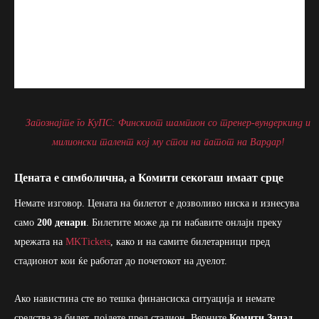
Запознајте го КуПС: Финскиот шампион со тренер-вундеркинд и
милионски талент кој му стои на патот на Вардар!
Цената е симболична, а Комити секогаш имаат срце
Немате изговор. Цената на билетот е дозволиво ниска и изнесува
само
200 денари
. Билетите може да ги набавите онлајн преку
мрежата на
MKTickets
, како и на самите билетарници пред
стадионот кои ќе работат до почетокот на дуелот.
Ако навистина сте во тешка финансиска ситуација и немате
средства за билет, појдете пред стадион. Верните
Комити Запад