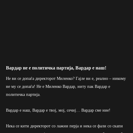
Вардар не е политичка партија, Вардар е наш!
Не ви се допаѓа директорот Миленко? Гајле ви е, реално – никому
не му се допаѓа! Не е Миленко Вардар, ниту пак Вардар е
политичка партија.
Вардар е наш, Вардар е твој, мој, сечиј… Вардар сме ние!
Нека се кити директорот со лажни перја и нека се фали со скапи