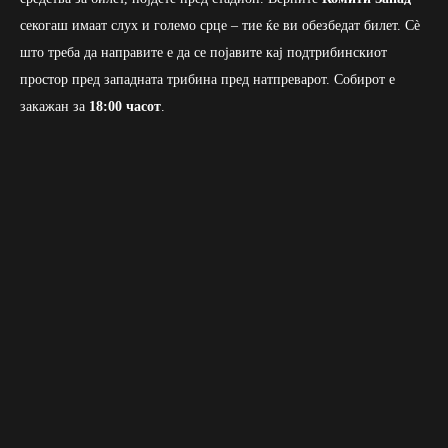
секогаш имаат слух и големо срце – тие ќе ви обезбедат билет. Сè
што треба да направите е да се појавите кај подтрибинскиот
простор пред западната трибина пред натпреварот. Собирот е
закажан за
18:00 часот
.