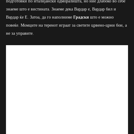
подготовки по италијански одморалишта, но ние длабоко во себе
знаеме што е вистината. Знаеме дека Вардар е, Вардар бил и
Вардар ќе Е. Затоа, да го наполниме
Градски
што е можно
повеќе. Момците на теренот играат за светите црвено-црни бои, а
не за управите.