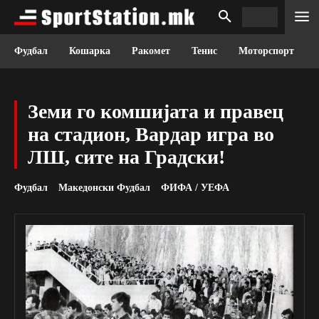
Фудбал
Кошарка
Ракомет
Тенис
Моторспорт
Земи го комшијата и правец
на стадион, Вардар игра во
ЛШ, сите на Градски!
Фудбал
Македонски Фудбал
ФИФА / УЕФА