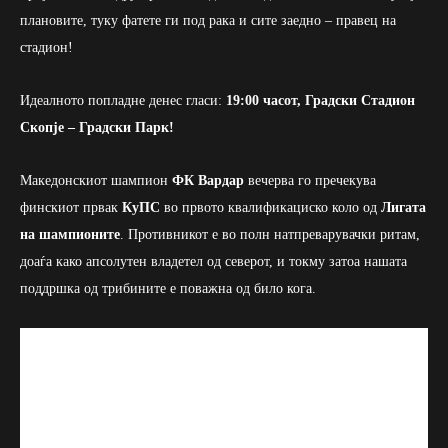
плановите, туку фатете ги под рака и сите заедно – правец на
стадион!
Идеалното попладне денес гласи:
19:00 часот, Градски Стадион
Скопје – Градски Парк!
Македонскиот шампион
ФК Вардар
вечерва го пречекува
финскиот првак
КуПС
во првото квалификациско коло од
Лигата
на шампионите
. Противникот е во полн натпреварувачки ритам,
доаѓа како апсолутен владетел од северот, и токму затоа нашата
поддршка од трибините е поважна од било кога.