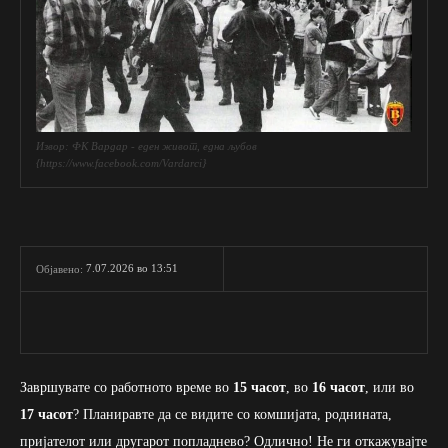
Извор: ФК Вардар - еден живот, една љубов
{https://www.facebook.com/Vardarci}
7.07.2026 во 13:51
Објавено:
Завршувате со работното време во
15 часот
, во
16 часот
, или во
17 часот
? Планиравте да се видите со комшијата, роднината,
пријателот или другарот попладнево? Одлично! Не ги откажувајте