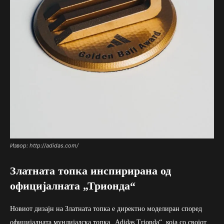
Извор: http://adidas.com/
Златната топка инспирирана од
официјалната „Трионда“
Новиот дизајн на Златната топка е директно моделиран според
официјалната мундијалска топка „Adidas Trionda“, која со својот