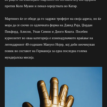
против Коло Муани и пенал-херојствата во Катар.
Мартинез ќе се обиде да го задржи трофејот на своја адреса, но ќе
мора да се соочи со одличната форма на Давид Раја, Џордан
Пикфорд, Алисон, Унаи Симон и Диого Кошта. Посебен
куриозитет во оваа категорија е изненадувачкото враќање на
легендарниот 40-годишен Мануел Нојер, кој доби неочекуван
повик во составот на Германија за една последна голема
мундијалска мисија.