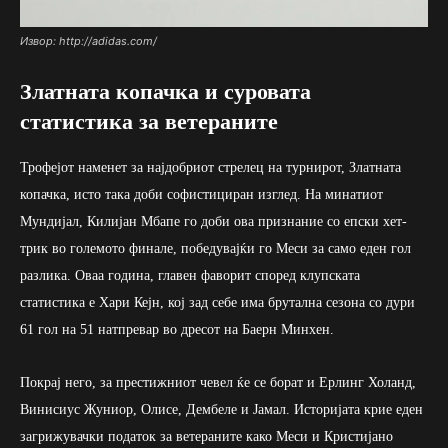
Извор: http://adidas.com/
Златната копачка и суровата
статистика за ветераните
Трофејот наменет за најдобриот стрелец на турнирот, Златната
копачка, исто така доби софистициран изглед. На минатиот
Мундијал, Килијан Мбапе го доби ова признание со епски хет-
трик во големото финале, победувајќи го Меси за само еден гол
разлика. Оваа година, главен фаворит според клупската
статистика е Хари Кејн, кој зад себе има брутална сезона со дури
61 гол на 51 натпревар во дресот на Баерн Минхен.
Покрај него, за престижниот чевел ќе се борат и Ерлинг Холанд,
Винисиус Жуниор, Олисе, Дембеле и Јамал. Историјата крие еден
загрижувачки податок за ветераните како Меси и Кристијано