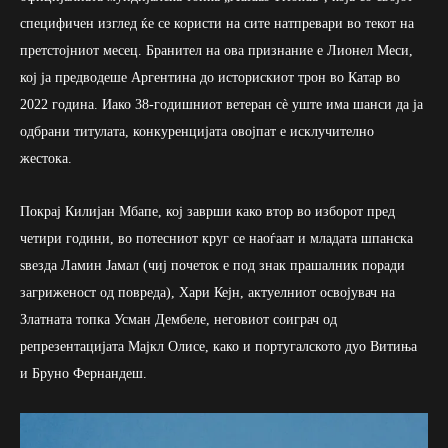
специфичен изглед ќе се користи на сите натпревари во текот на
претстојниот месец. Бранител на ова признание е Лионел Меси,
кој ја предводеше Аргентина до историскиот трон во Катар во
2022 година. Иако 38-годишниот ветеран сè уште има шанси да ја
одбрани титулата, конкуренцијата овојпат е исклучително
жестока.
Покрај Килијан Мбапе, кој заврши како втор во изборот пред
четири години, во потесниот круг се наоѓаат и младата шпанска
ѕвезда Ламин Јамал (чиј почеток е под знак прашалник поради
загриженост од повреда), Хари Кејн, актуелниот освојувач на
Златната топка Усман Дембеле, неговиот соиграч од
репрезентацијата Мајкл Олисе, како и португалското дуо Витиња
и Бруно Фернандеш.