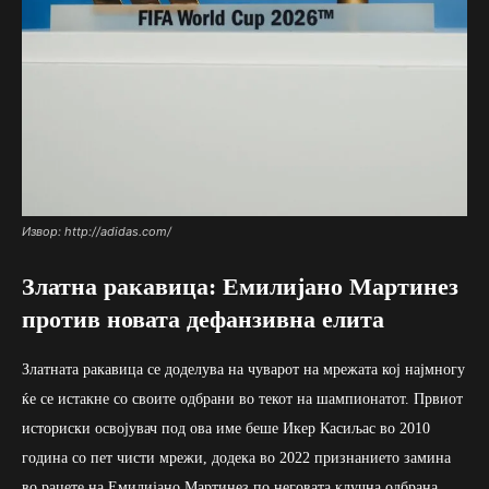
Извор: http://adidas.com/
Златна ракавица: Емилијано Мартинез
против новата дефанзивна елита
Златната ракавица се доделува на чуварот на мрежата кој најмногу
ќе се истакне со своите одбрани во текот на шампионатот. Првиот
историски освојувач под ова име беше Икер Касиљас во 2010
година со пет чисти мрежи, додека во 2022 признанието замина
во рацете на Емилијано Мартинез по неговата клучна одбрана