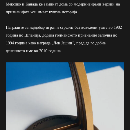
Мексико и Канада ќе заминат дома со модернизирани верзии на
признанијата кои имаат култна историја.
Наградите за најдобар играч и стрелец беа воведени уште во 1982
година во Шпанија, додека голманското признание започна во
1994 година како награда „Лев Јашин“, пред да го добие
денешното име во 2010 година.