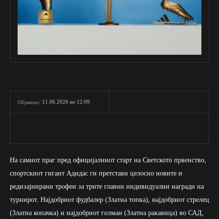
11.06.2026 во 12:09
Објавено:
На самиот праг пред официјалниот старт на Светското првенство,
спортскиот гигант Адидас ги претстави целосно новите и
редизајнирани трофеи за трите главни индивидуални награди на
турнирот. Најдобриот фудбалер (Златна топка), најдобриот стрелец
(Златна копачка) и најдобриот голман (Златна ракавица) во САД,