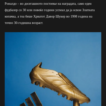
Роналдо – во досегашното постоење на наградата, само еден
фудбалер со 30 или повеќе години успеал да ја освои Златната
копачка, а тоа беше Хрватот Давор Шукер во 1998 година на
точно 30-годишна возраст.