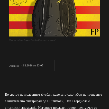
Извор: https://www.footballparadise.com/
4.02.2026 во 23:05
Објавено:
Во светот на модерниот фудбал, каде што секој збор на тренерите
е внимателно филтриран од ПР тимови, Пеп Гвардиола е
вистински аномалија. Неговиот последен говор пред мечот со