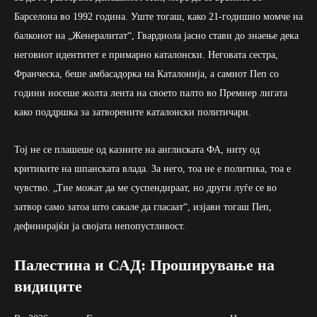
Барселона во 1992 година. Уште тогаш, како 21-годишно момче на
балконот на „Женералитат“, Гвардиола јасно стави до знаење дека
неговиот идентитет е примарно каталонски. Неговата сестра,
Франческа, беше амбасадорка на Каталонија, а самиот Пеп со
години носеше жолта лента на своето палто во Премиер лигата
како поддршка за затворените каталонски политичари.
Тој не се плашеше од казните на англиската ФА, ниту од
критиките на шпанската влада. За него, тоа не е политика, тоа е
чувство. „Тие можат да ме суспендираат, но други луѓе се во
затвор само затоа што сакале да гласаат“, изјави тогаш Пеп,
дефинирајќи ја својата непопустливост.
Палестина и САД: Проширување на
видиците