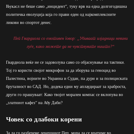
Њукасл не беше само „инцидент“, туку врв на една долгогодишна
политичка еволуција која го прави еден од најкомплексните
ликови во спортот денес.
Пеп Гвардиола со емотивен говор: „Убиваат илјадници невини
луѓе, како можете да не чувствувате ништо?“
Гвардиола веќе не се задоволува само со објаснување на тактики.
Тој го користи својот микрофон за да зборува за геноцид во
Палестина, војните во Украина и Судан, па дури и за полициската
бруталност во САД. Но, додека едни му аплаудираат за храброста,
други го прашуваат: Како твојот морален компас се вклопува во
„златниот кафез“ на Абу Даби?
Човек со длабоки корени
За да го разбереме денешниот Пеп, мора да се вратиме во