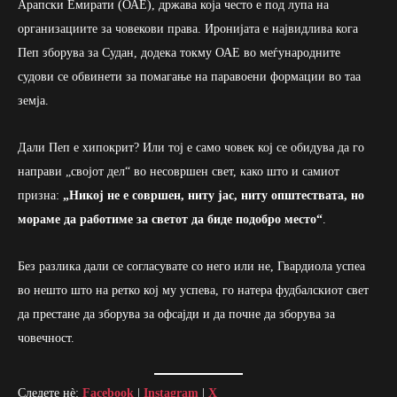
Арапски Емирати (ОАЕ), држава која често е под лупа на
организациите за човекови права. Иронијата е највидлива кога
Пеп зборува за Судан, додека токму ОАЕ во меѓународните
судови се обвинети за помагање на паравоени формации во таа
земја.
Дали Пеп е хипокрит? Или тој е само човек кој се обидува да го
направи „својот дел“ во несовршен свет, како што и самиот
призна:
„Никој не е совршен, ниту јас, ниту општествата, но
мораме да работиме за светот да биде подобро место“
.
Без разлика дали се согласувате со него или не, Гвардиола успеа
во нешто што на ретко кој му успева, го натера фудбалскиот свет
да престане да зборува за офсајди и да почне да зборува за
човечност.
Следете нè:
Facebook
|
Instagram
|
X