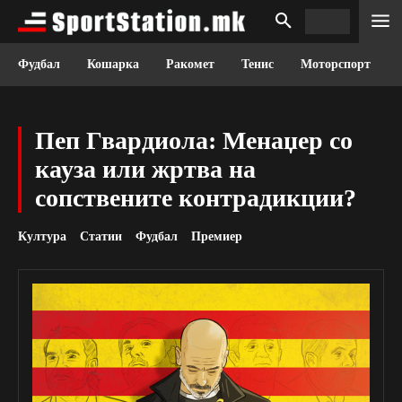
Фудбал
Кошарка
Ракомет
Тенис
Моторспорт
Пеп Гвардиола: Менаџер со
кауза или жртва на
сопствените контрадикции?
Култура
Статии
Фудбал
Премиер