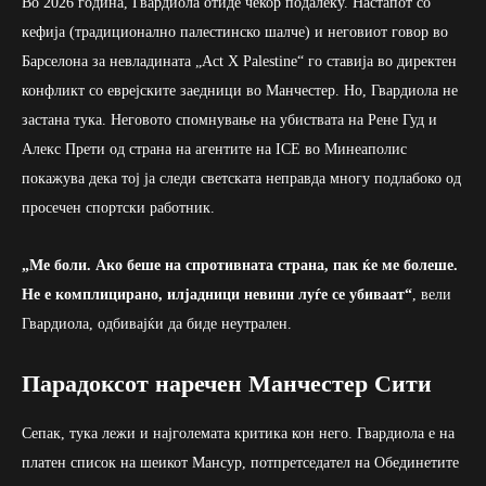
Во 2026 година, Гвардиола отиде чекор подалеку. Настапот со
кефија (традиционално палестинско шалче) и неговиот говор во
Барселона за невладината „Act X Palestine“ го ставија во директен
конфликт со еврејските заедници во Манчестер. Но, Гвардиола не
застана тука. Неговото спомнување на убиствата на Рене Гуд и
Алекс Прети од страна на агентите на ICE во Минеаполис
покажува дека тој ја следи светската неправда многу подлабоко од
просечен спортски работник.
„Ме боли. Ако беше на спротивната страна, пак ќе ме болеше.
Не е комплицирано, илјадници невини луѓе се убиваат“
, вели
Гвардиола, одбивајќи да биде неутрален.
Парадоксот наречен Манчестер Сити
Сепак, тука лежи и најголемата критика кон него. Гвардиола е на
платен список на шеикот Мансур, потпретседател на Обединетите