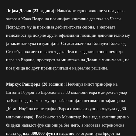
Лијам Делап (23 години):
Напаѓачот едноставно не успеа да го
загрози Жоао Педро на позицијата класична деветка во Челси.
Повредите му ја прекинаа дебитантската сезона, а неговата
неможност да покрие други офанзивни позиции дополнително му
ја закомпликува ситуацијата. Со доаѓањето на Емануел Емега од
Стразбур ова лето и фактот дека Челси следната сезона нема да
игра во Европа, просторот за минутажа на Делап е минимален, па
позајмица во друг премиерлигаш е најреално решение.
Маркус Рашфорд (28 години):
Неочекуваниот трансфер на
Ентони Гордон во Барселона за 80 милиони евра е директен удар
за Рашфорд, на кого му пропаѓа опцијата неговата позајмица на
„Камп Ноу“ да стане трајна (Барса имаше откупна клаузула од 30
милиони евра). Враќањето во Манчестер Јунајтед е комплицирано
бидејќи нападот функционира без него, а неговата астрономска
плата од
над 300.000 фунти неделно
го ограничува бројот на