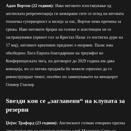
Адам Вортон (22 години):
Иако неговото изоставување од
англиската репрезентација ги шокираше сите со оглед на неговата
техничка супериорност и визија за пас, Вортон нема причина за
грижа. Иако неговите бројки на голови и асистенции не се
застрашувачки (првиот гол за Кристал Палас го постигна дури на
17 мај), неговиот креативен придонес е енормен. Палас има
обезбедено Лига Европа благодарение на триумфот во
Конференциската лига, па договорот до 2029 година им дава
комоција, но со негова продажба би можеле сериозно да го
реконструираат тимот, посебно по заминувањето на менаџерот
Оливер Гласнер.
Ѕвезди кои се „заглавени“ на клупата за
резерви
Џејмс Трафорд (23 години):
Англискиот голман отворено призна
дека враќањето во неговиот матичен клуб Манчестер Сити од