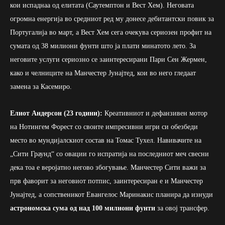
кои испаднаа од елитата (Саутемптон и Вест Хем). Неговата
огромна енергија во средниот ред му донесе дебитантски повик за
Португалија во март, а Вест Хем сега очекува сериозен профит на
сумата од 38 милиони фунти што ја плати минатото лето. За
неговите услуги сериозно се заинтересирани Пари Сен Жермен,
како и челниците на Манчестер Јунајтед, кои во него гледаат
замена за Касемиро.
Елиот Андерсон (23 години):
Креативниот и дефанзивен мотор
на Нотингем Форест со своите импресивни игри си обезбеди
место во мундијалскиот состав на Томас Тухел. Навивачите на
„Сити Граунд“ со овации го испратија на последниот меч свесни
дека тоа е веројатно негово збогување. Манчестер Сити важи за
прв фаворит за неговиот потпис, заинтересиран е и Манчестер
Јунајтед, а сопственикот Евангелос Маринакис планира да изнуди
астрономска сума од над 100 милиони фунти
за овој трансфер.