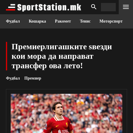
Фудбал
Кошарка
Ракомет
Тенис
Моторспорт
Премиерлигашките ѕвезди
кои мора да направат
трансфер ова лето!
Фудбал
Премиер