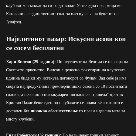
клубови кои можат да си го дозволат. Уште една позајмица во
Каталонија е единствениот спас за олеснување на буџетот на
Јунајтед.
Најелитниот пазар: Искусни асови кои
се сосем бесплатни
Хари Вилсон (29 години):
По неуспехот на Велс да се пласира на
Светското првенство, Вилсон е целосно фокусиран на клупската
иднина бидејќи му истекува договорот со Фулам. Зад себе ја има
својата најпродуктивна премиерлигашка сезона со 10 постигнати
голови, а неговиот спектакуларен погодок со „тривела“ против
Кристал Палас беше еден од најубавите сезонава. Фактот што е
достапен
без никакво обесштетување
го прави идеална мета за
многу клубови.
Енди Робертсон (32 години):
По цели девет години верност,