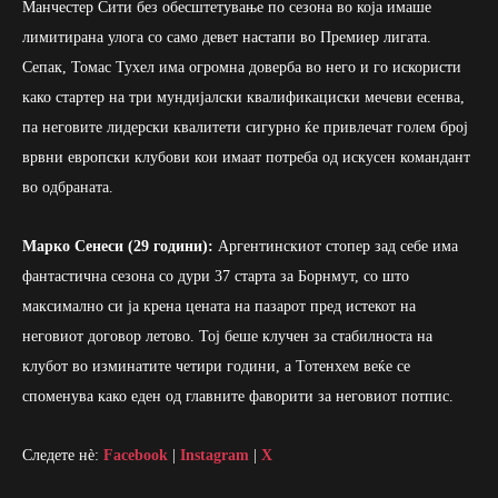
Манчестер Сити без обесштетување по сезона во која имаше
лимитирана улога со само девет настапи во Премиер лигата.
Сепак, Томас Тухел има огромна доверба во него и го искористи
како стартер на три мундијалски квалификациски мечеви есенва,
па неговите лидерски квалитети сигурно ќе привлечат голем број
врвни европски клубови кои имаат потреба од искусен командант
во одбраната.
Марко Сенеси (29 години):
Аргентинскиот стопер зад себе има
фантастична сезона со дури 37 старта за Борнмут, со што
максимално си ја крена цената на пазарот пред истекот на
неговиот договор летово. Тој беше клучен за стабилноста на
клубот во изминатите четири години, а Тотенхем веќе се
споменува како еден од главните фаворити за неговиот потпис.
Следете нè:
Facebook
|
Instagram
|
X