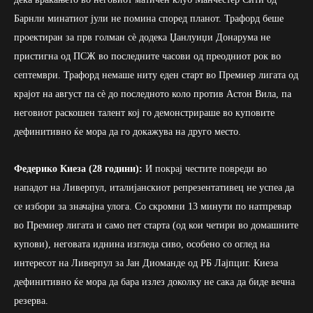
Барнли минатиот јули не помина според планот. Трафорд беше
проектиран за прв голман сè додека Џанлуиџи Донарума не
пристигна од ПСЖ во последните часови од преодниот рок во
септември. Трафорд немаше ниту еден старт во Премиер лигата од
крајот на август па сè до последното коло против Астон Вила, па
неговиот раскошен талент кој го демонстрираше во куповите
дефинитивно ќе мора да го докажува на друго место.
Федерико Киеза (28 години):
И покрај честите повреди во
нападот на Ливерпул, италијанскиот репрезентативец не успеа да
се избори за значајна улога. Со скромни 13 минути по натпревар
во Премиер лигата и само пет старта (од кои четири во домашните
купови), неговата иднина изгледа сиво, особено со оглед на
интересот на Ливерпул за Јан Диоманде од РБ Лајпциг. Киеза
дефинитивно ќе мора да бара излез доколку не сака да биде вечна
резерва.