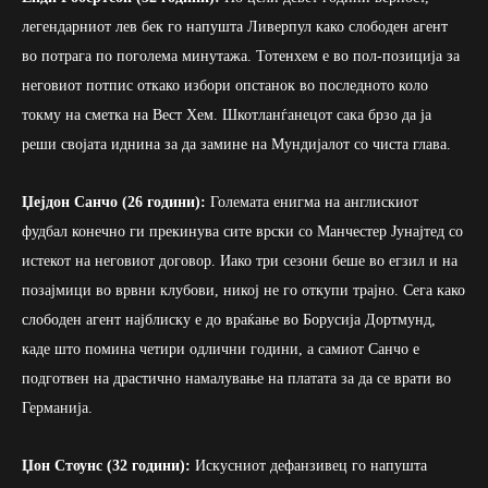
легендарниот лев бек го напушта Ливерпул како слободен агент
во потрага по поголема минутажа. Тотенхем е во пол-позиција за
неговиот потпис откако избори опстанок во последното коло
токму на сметка на Вест Хем. Шкотланѓанецот сака брзо да ја
реши својата иднина за да замине на Мундијалот со чиста глава.
Џејдон Санчо (26 години):
Големата енигма на англискиот
фудбал конечно ги прекинува сите врски со Манчестер Јунајтед со
истекот на неговиот договор. Иако три сезони беше во егзил и на
позајмици во врвни клубови, никој не го откупи трајно. Сега како
слободен агент најблиску е до враќање во Борусија Дортмунд,
каде што помина четири одлични години, а самиот Санчо е
подготвен на драстично намалување на платата за да се врати во
Германија.
Џон Стоунс (32 години):
Искусниот дефанзивец го напушта