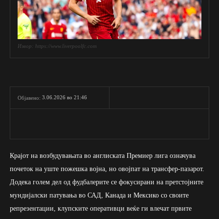
Извор: https://www.liverpoolfc.com
3.06.2026 во 21:46
Објавено:
Крајот на возбудувањата во англиската Премиер лига означува
почеток на уште пожешка војна, но овојпат на трансфер-пазарот.
Додека голем дел од фудбалерите се фокусирани на претстојните
мундијалски патувања во САД, Канада и Мексико со своите
репрезентации, клупските оперативци веќе ги влечат првите