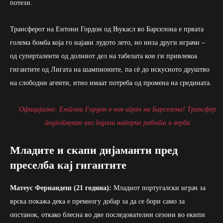
потези.
Трансферот на Ентони Гордон од Њукасл во Барселона е првата
голема бомба која го најави лудото лето, но низа други играчи –
од суперталенти од долниот дел на табелата кои ги привлекоа
гигантите од Лигата на шампионите, па сè до искусното друштво
на слободни агенти, итно имаат потреба од промена на средината.
Официјално: Ентони Гордон е нов играч на Барселона! Трансфер
подготвуван низ години напорна работа и верба
Младите и скапи дијаманти пред
преселба кај гигантите
Матеус Фернандеш (21 година):
Младиот португалски играч за
врска покажа дека е премногу добар за да се бори само за
опстанок, откако блесна во две последователни сезони во екипи