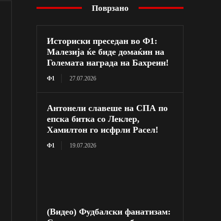
Поврзано
Историски преседан во Ф1:
Малезија ќе биде домаќин на
Големата награда на Бахреин!
Ф1
27.07.2026
Антонели славеше на СПА по
епска битка со Леклер,
Хамилтон го исфрли Расел!
Ф1
19.07.2026
(Видео) Фудбалски фанатизам: