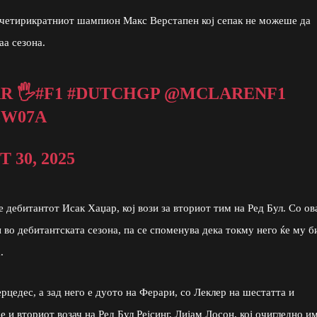
, четирикратниот шампион Макс Верстапен кој сепак не можеше да
аа сезона.
R 🖐
#F1
#DUTCHGP
@MCLARENF1
5W07A
 30, 2025
е дебитантот Исак Хаџар, кој вози за вториот тим на Ред Бул. Со ов
во дебитантската сезона, па се споменува дека токму него ќе му б
.
рцедес, а зад него е дуото на Ферари, со Леклер на шестатта и
 и вториот возач на Ред Бул Рејсинг, Лијам Лосон, кој очигледно и