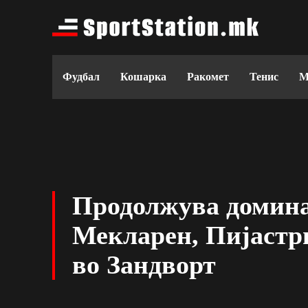
Фудбал
Кошарка
Ракомет
Тенис
М
Продолжува домина
Мекларен, Пијастри
во Зандворт