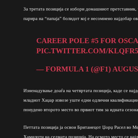
За третата позиција се избори домашниот претставник
парира на “папаја” болидот кој е несомнено најдобар ов
CAREER POLE #5 FOR OSCA
PIC.TWITTER.COM/KLQFR
— FORMULA 1 (@F1)
AUGUST
Изненадување доаѓа на четвртата позиција, каде се најд
младиот Хаџар извозе уште едни одлични квалификации 
понудено второто место во првиот тим за идната сезона
Петтата позиција ја освои Британецот Џорџ Расел во Ме
Хамилотн на седмата позиција. На осмото место се најде