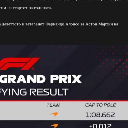
им на стартот на годината.
на деветтото и ветеранот Фернандо Алонсо за Астон Мартин на