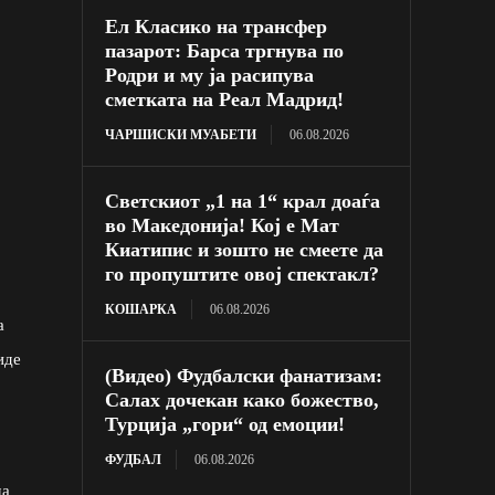
Ел Класико на трансфер
пазарот: Барса тргнува по
Родри и му ја расипува
сметката на Реал Мадрид!
ЧАРШИСКИ МУАБЕТИ
06.08.2026
Светскиот „1 на 1“ крал доаѓа
во Македонија! Кој е Мат
Киатипис и зошто не смеете да
го пропуштите овој спектакл?
КОШАРКА
06.08.2026
а
иде
(Видео) Фудбалски фанатизам:
Салах дочекан како божество,
Турција „гори“ од емоции!
ФУДБАЛ
06.08.2026
ма