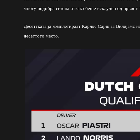
многу подобра сезона откако беше исклучен од првиот т
Десеттката ја комплетираат Карлос Сајнц за Вилијамс 
десеттото место.