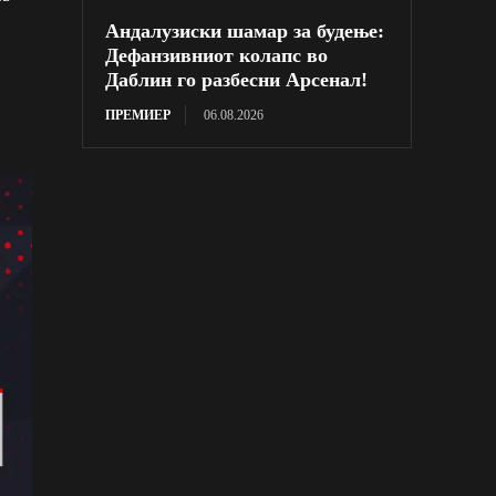
Андалузиски шамар за будење:
Дефанзивниот колапс во
Даблин го разбесни Арсенал!
ПРЕМИЕР
06.08.2026