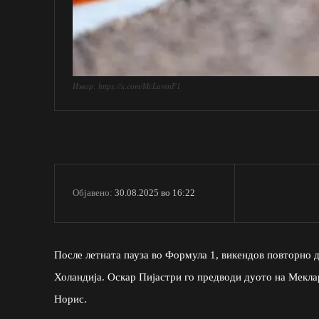
Извор: https://x.com/McLarenF1
30.08.2025 во 16:22
Објавено:
После летната пауза во Формула 1, викендов повторно д
Холандија. Оскар Пијастри го предводи дуото на Меклар
Норис.