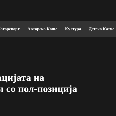
оторспорт
Авторско Ќоше
Култура
Детско Катче
цијата на
 со пол-позиција