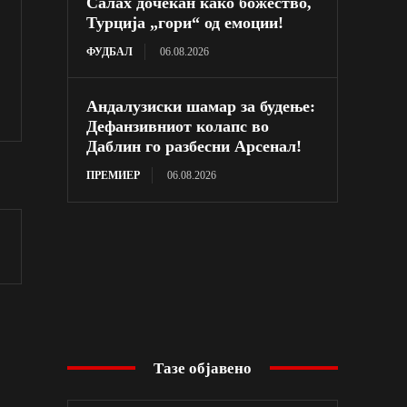
Салах дочекан како божество,
Турција „гори“ од емоции!
ФУДБАЛ
06.08.2026
Андалузиски шамар за будење:
Дефанзивниот колапс во
Даблин го разбесни Арсенал!
ПРЕМИЕР
06.08.2026
Тазе објавено