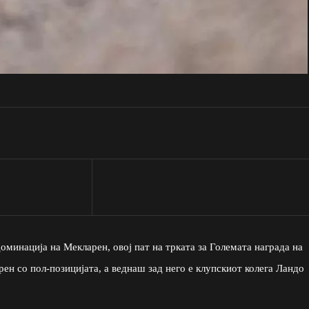
оминација на Мекларен, овој пат на трката за Големата награда на
ен со пол-позицијата, а веднаш зад него е клупскиот колега Ландо