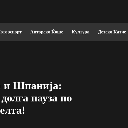
оторспорт
Авторско Ќоше
Култура
Детско Катче
а и Шпанија:
 долга пауза по
елта!