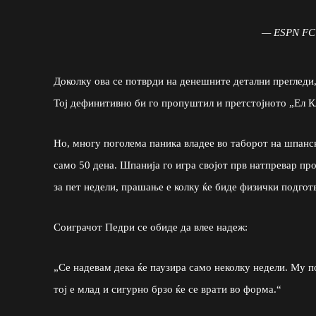
— ESPN F
Доколку ова се потврди на денешните детални прегледи, 
Тој дефинитивно би го пропуштил и претстојното „Ел Кл
Но, многу поголема паника владее во таборот на шпанск
само 50 дена. Шпанија го игра својот прв натпревар пр
за пет недели, прашање е колку ќе биде физички подгот
Соиграчот Педри се обиде да влее надеж:
„Се надевам дека ќе паузира само неколку недели. Му 
тој е млад и сигурно брзо ќе се врати во форма.“