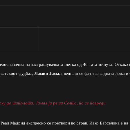
елосна сенка на застрашувачката глетка од 40-тата минута. Откако 
светскиот фудбал,
Ламин Јамал
, веднаш се фати за задната ложа и 
ску до титулата: Јамал ја реши Селта, па се повреди
Реал Мадрид експресно се претвори во страв. Иако Барселона е на