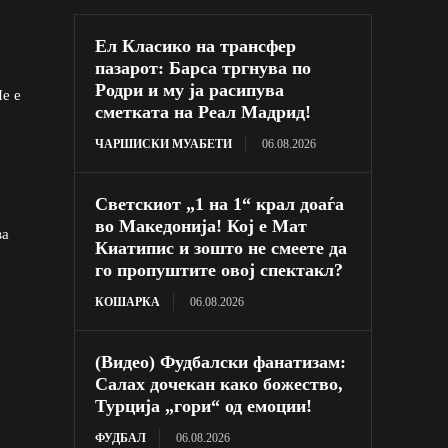
Ел Класико на трансфер
пазарот: Барса тргнува по
Родри и му ја расипува
Не е
сметката на Реал Мадрид!
ЧАРШИСКИ МУАБЕТИ
06.08.2026
Светскиот „1 на 1“ крал доаѓа
во Македонија! Кој е Мат
ва
Киатипис и зошто не смеете да
го пропуштите овој спектакл?
КОШАРКА
06.08.2026
(Видео) Фудбалски фанатизам:
Салах дочекан како божество,
Турција „гори“ од емоции!
ФУДБАЛ
06.08.2026