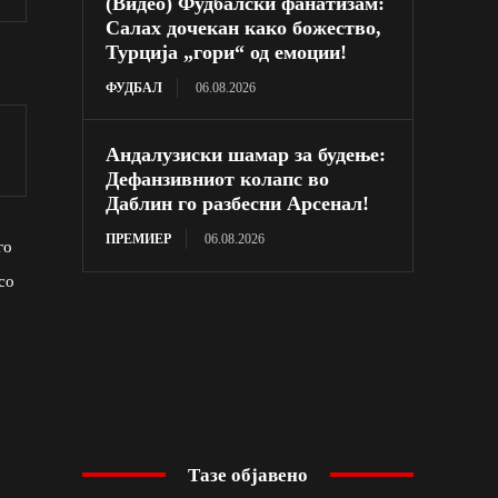
(Видео) Фудбалски фанатизам:
Салах дочекан како божество,
Турција „гори“ од емоции!
ФУДБАЛ
06.08.2026
Андалузиски шамар за будење:
Дефанзивниот колапс во
Даблин го разбесни Арсенал!
ПРЕМИЕР
06.08.2026
го
со
Тазе објавено