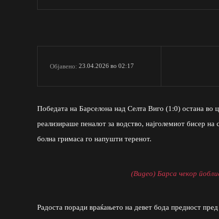
23.04.2026 во 02:17
Објавено:
Победата на Барселона над Селта Виго (1:0) остана во ц
реализираше пеналот за водство, најголемиот бисер на 
болна гримаса го напушти теренот.
(Видео) Барса чекор побли
Радоста поради враќањето на девет бода предност пред 