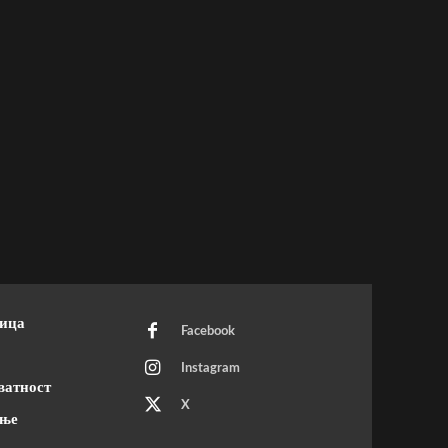
ница
Facebook
Instagram
ватност
X
ење