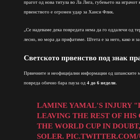
прагот од нова титула во Ла Лига, губењето на играчот 
првенството е огромен удар за Ханси Флик.
„Се надеваме дека повредата нема да го оддалечи од те
лесно, но мора да прифатиме. Штета е за него, како и за
Светското првенство под знак п
Првичните и неофицијални информации од шпанските ме
повреда обично бара пауза од
4 до 6 недели
.
LAMINE YAMAL'S INJURY 
LEAVING THE REST OF HIS
THE WORLD CUP IN DOUBT
SOLER.
PIC.TWITTER.COM