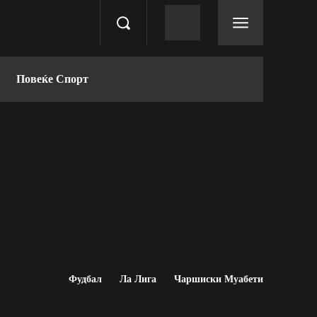
Повеќе Спорт
Фудбал
Ла Лига
Чаршиски Муабети