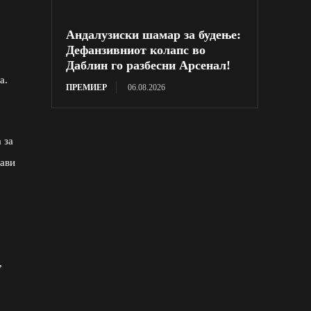
Андалузиски шамар за будење:
Дефанзивниот колапс во
Даблин го разбесни Арсенал!
а.
ПРЕМИЕР
06.08.2026
 за
рави
,