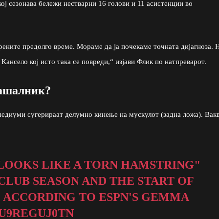
кој сезонава бележи нестварни 16 голови и 11 асистенции во
рените предолго време. Мораме да ја почекаме точната дијагноза. 
 Кансело кој исто така се повреди,“ изјави Флик по натпреварот.
рашалник?
диуми сугерираат делумно кинење на мускулот (задна ложа). Вак
"LOOKS LIKE A TORN HAMSTRING"
 CLUB SEASON AND THE START OF
, ACCORDING TO ESPN'S GEMMA
/U9REGUJ0TN