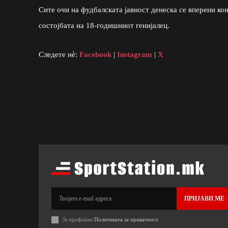
Сите очи на фудбалската јавност денеска се вперени кон
состојбата на 18-годишниот генијалец.
Следете нè:
Facebook
|
Instagram
|
X
ПРИЈАВИ МЕ
Ја прифаќам
Политиката за приватност
.