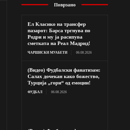
Поврзано
Ел Класико на трансфер
пазарот: Барса тргнува по
Родри и му ја расипува
сметката на Реал Мадрид!
ЧАРШИСКИ МУАБЕТИ
06.08.2026
(Видео) Фудбалски фанатизам:
Салах дочекан како божество,
Турција „гори“ од емоции!
ФУДБАЛ
06.08.2026