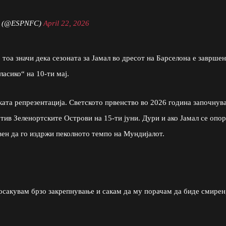
C (@ESPNFC)
April 22, 2026
тоа значи дека сезоната за Јамал во дресот на Барселона е завршен
асико“ на 10-ти мај.
ата репрезентација. Светското првенство во 2026 година започнува
отив Зеленортските Острови на 15-ти јуни. Дури и ако Јамал се опо
вен да го издржи пеколното темпо на Мундијалот.
посакувам брзо закрепнување и сакам да му порачам да биде смирен