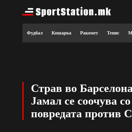
Фудбал
Кошарка
Ракомет
Тенис
М
Страв во Барселон
Јамал се соочува со
повредата против С