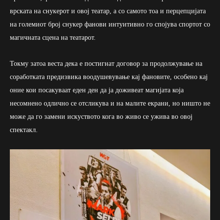
врската на снукерот и овој театар, а со самото тоа и перцепцијата
на големиот број снукер фанови интуитивно го спојува спортот со
магичната сцена на театарот.
Токму затоа веста дека е постигнат договор за продолжување на
соработката предизвика воодушевување кај фановите, особено кај
оние кои посакуваат еден ден да ја доживеат магијата која
несомнено одлично се отсликува и на малите екрани, но ништо не
може да го замени искуството кога во живо се ужива во овој
спектакл.