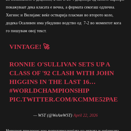
покажуваат дека класата е вечна, а формата секогаш одлична.
Хигинс и Вилијамс веќе остварија пласман во второто коло,
додека Осаливен има убедливо водство од 7-2 во моментот кога
го пишувам овој текст.
VINTAGE! 🚀
RONNIE O'SULLIVAN SETS UP A
CLASS OF '92 CLASH WITH JOHN
HIGGINS IN THE LAST 16…
#WORLDCHAMPIONSHIP
PIC.TWITTER.COM/KCMME52PAE
— WST (@WeAreWST)
April 22, 2026
Нивниот придонес кон популаризацијата на играта и нејзината