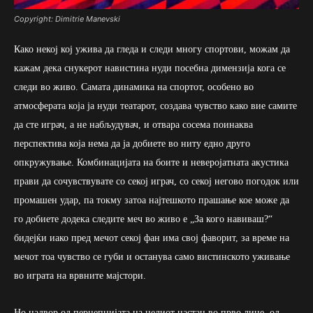
Copyright: Dimitrie Manevski
Како некој кој ужива да гледа и следи многу спортови, можам да
кажам дека снукерот навистина нуди посебна димензија кога се
следи во живо. Самата динамика на спортот, особено во
атмосферата која ја нуди театарот, создава чувство како вие самите
да сте играч, а не набљудувач, и отвара сосема поинаква
перспектива која нема да ја добиете во ниту едно друго
опкружување. Комбинацијата на боите и неверојатната акустика
прави да сочувствувате со секој играч, со секој негово погодок или
промашен удар, па токму затоа најтешкото прашање кое може да
го добиете додека следите меч во живо е „За кого навиваш?“
бидејќи иако пред мечот секој фан има свој фаворит, за време на
мечот тоа чувство се губи и останува само вистинското уживање
во играта на врвните мајстори.
Но надвор од перцепцијата на целиот настан во прво лице, од