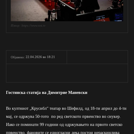
Извор: https://www.wst.tv
22.04.2026 во 18:21
Објавено:
Гостинска статија на Димитрие Маневски
Во култниот „Крусибл“ театар во Шефилд, од 18-ти април до 4-ти
мај, се одржува 50-тото по ред светското првенство во снукер.
Иако се поминати 99 години од одржувањето на првото светско
првенство, фановите се едногласни дека постои нераскинлива