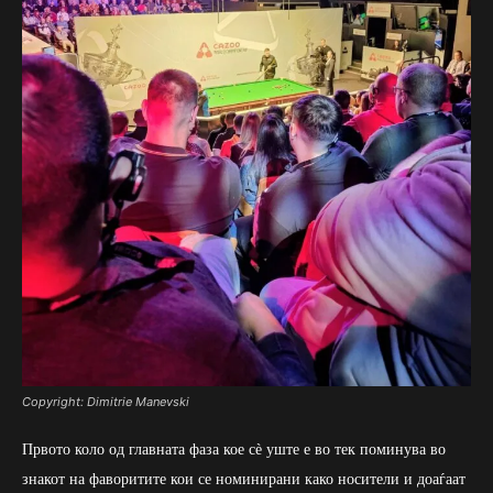
Copyright: Dimitrie Manevski
Првото коло од главната фаза кое сè уште е во тек поминува во
знакот на фаворитите кои се номинирани како носители и доаѓаат