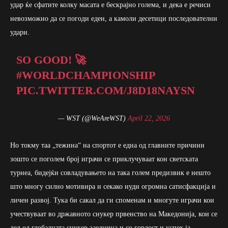
удар ќе сфатите колку масата е бескрајно голема, и дека е речиси
невозможно да се погоди еден, а камоли десетици последователни
удари.
SO GOOD! 🚀
#WORLDCHAMPIONSHIP
PIC.TWITTER.COM/J8D18NAYSN
— WST (@WeAreWST)
April 22, 2026
Но токму таа „тежина“ на спортот е една од главните причини
зошто се поголем број играчи се приклучуваат кон светската
турнеа, бидејќи совладувањето на така голем предизвик е нешто
што многу силно мотивира и секако нуди огромна сатисфакција и
личен развој. Тука би сакал да ги споменам и многуте играчи кои
учествуваат во државното снукер првенство на Македонија, кои се
дел од глобалната снукер заедница и со гордост и успех ја