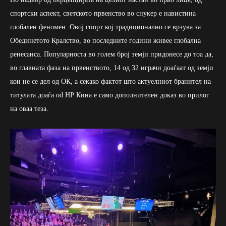
спортски аспект, светското првенство во снукер е навистина
глобален феномен. Овој спорт кој традиционално се врзува за
Обединетото Кралство, во последните години живее глобална
ренесанса. Популарноста во голем број земји придонесе до тоа да,
во главната фаза на првенството, 14 од 32 играчи доаѓаат од земји
кои не се дел од ОК, а секако фактот што актуелниот бранител на
титулата доаѓа оd НР Кина е само дополнителен доказ во прилог
на оваа теза.