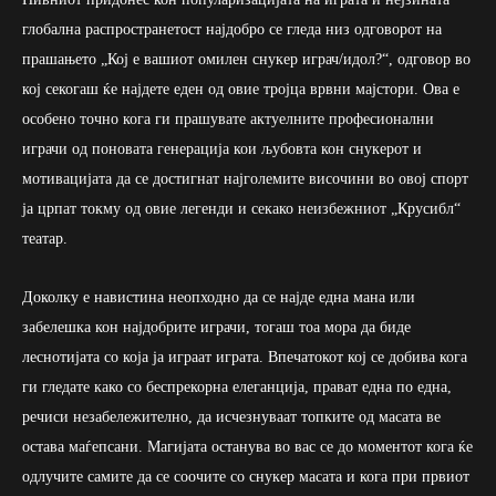
глобална распространетост најдобро се гледа низ одговорот на
прашањето „Кој е вашиот омилен снукер играч/идол?“, одговор во
кој секогаш ќе најдете еден од овие тројца врвни мајстори. Ова е
особено точно кога ги прашувате актуелните професионални
играчи од поновата генерација кои љубовта кон снукерот и
мотивацијата да се достигнат најголемите височини во овој спорт
ја црпат токму од овие легенди и секако неизбежниот „Крусибл“
театар.
Доколку е навистина неопходно да се најде една мана или
забелешка кон најдобрите играчи, тогаш тоа мора да биде
леснотијата со која ја играат играта. Впечатокот кој се добива кога
ги гледате како со беспрекорна елеганција, прават една по една,
речиси незабележително, да исчезнуваат топките од масата ве
остава маѓепсани. Магијата останува во вас се до моментот кога ќе
одлучите самите да се соочите со снукер масата и кога при првиот