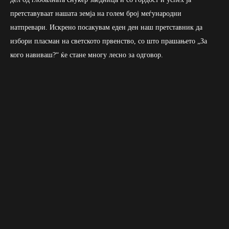
претставуваат нашата земја на голем број меѓународни
натпревари. Искрено посакувам еден ден наш претставник да
избори пласман на светското првенство, со што прашањето „За
кого навиваш?“ ќе стане многу лесно за одговор.