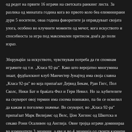
од редот на првите 16 играчи на светската ранкинг листа. За
разлика од минатата година кога во првото коло беа елиминирани
дури 5 носители, оваа година фаворитите ја оправдуваат својата
улога, особено во клучните моменти од мечот, кога искуството и
способноста за игра под максимален притисок доаѓа до полн
израз.
Зборувајќи за искуството, чувствувам потреба да ги спомнам
играчите од т.н. „Класа 92-ра“. Како што веројатно многумина
знаат, фудбалскиот клуб Манчестер Јунајтед има своја славна
„Класа 92-ра“ во која припаѓаат Дејвид Бекам, Рјан Гигс, Пол
Сколс, Ники Бат и браќата Фил и Гери Невил. Но за љубителите
на снукерот овој термин има сосема поинакво, па би се осмелил
да кажам и поголемо значење. Во снукерот, во „Класа 92-ра“
припаѓаат Марк Вилијамс од Велс, Џон Хигинс од Шкотска и
секако Рони Осаливен од Англија. Овие тројца играчи доминираа
во изминатите 3 децении, а еве и во 4 деценија од своите кариери