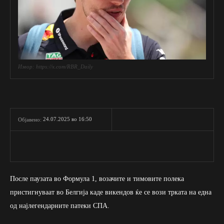
Извор: https://x.com/RBR_Daily
24.07.2025 во 16:50
Објавено:
После паузата во Формула 1, возачите и тимовите полека
пристигнуваат во Белгија каде викендов ќе се вози трката на една
од најлегендарните патеки СПА.