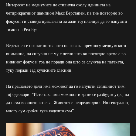
Интересот на медиумите не стивнува околу иднината на
четирикратниот шампион Макс Верстапен, па тие повторно во
фокусот ги ставија прашањата за дали тој планира да го напушти
тимот на Ред Бул.
Верстапен е познат по тоа што не го сака премногу медиумското
внимание, па сигурно не му е лесно што во последно време е во
нивниот фокус и тоа не поради она што се случува на патеката,
туку поради зад кулисните гласини.
На прашањето дали има можност да го напушти сегашниот тим,
тој одговори: “Исто така има можност и да не се разбудам утре, па
да нема воопшто возење. Животот е непредвидлив. Но генерално,
многу сум среќен тука кадешто сум”.