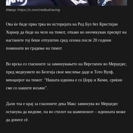
Извор: https://x.com/redbullracing
Ова ќе биде прва трка во историјата на Ред Бул без Кристијан
Хорнер да биде на чело на тимот, откако во неочекуван пресврт на
настаните тој беше отпуштен сред сезона после 20 години
поминати во градење на тимот.
Во врска со гласините за заминувањето на Верстапен во Мерцедес,
пред медиумите во Белгија свое мислење даде и Тото Вулф,
менаџерот на тимот: “Нашата иднина е со Џорџ и Кими, среќни
сме со нашите возачи”.
Дали тоа е крај за гласините дека Макс заминува во Мерцедес
останува да видиме, па во стилот на шампионот – иднината може
да донесе сè.