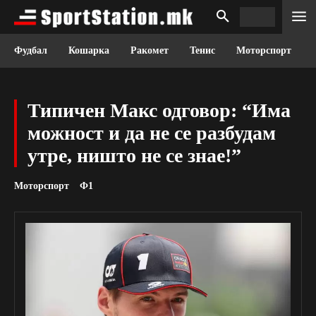
Фудбал
Кошарка
Ракомет
Тенис
Моторспорт
Типичен Макс одговор: “Има
можност и да не се разбудам
утре, ништо не се знае!”
Моторспорт
Ф1