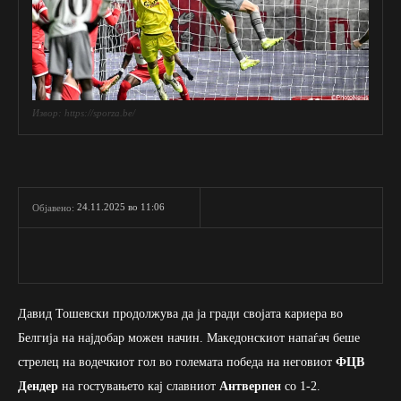
Извор: https://sporza.be/
24.11.2025 во 11:06
Објавено:
Давид Тошевски продолжува да ја гради својата кариера во
Белгија на најдобар можен начин. Македонскиот напаѓач беше
стрелец на водечкиот гол во големата победа на неговиот
ФЦВ
Дендер
на гостувањето кај славниот
Антверпен
со 1-2.