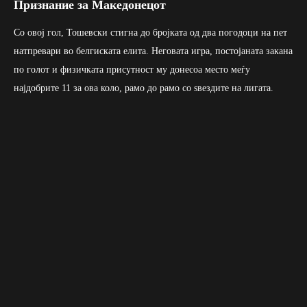
Признание за Македонецот
Со овој гол, Тошевски стигна до бројката од два погодоци на пет
натпревари во белгиската елита. Неговата игра, постојаната закана
по голот и физичката присутност му донесоа место меѓу
најдобрите 11 за ова коло, рамо до рамо со ѕвездите на лигата.