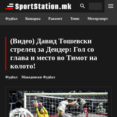
Фудбал
Кошарка
Ракомет
Тенис
Моторспорт
(Видео) Давид Тошевски
стрелец за Дендер: Гол со
глава и место во Тимот на
колото!
Фудбал
Македонски Фудбал