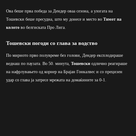
Ова беше прва победа за Дендер оваа сезона, а улогата на
Тошевски беше пресудна, што му донесе и место во
Тимот на
колото
во белгиската Про Лига.
Тошевски погоди со глава за водство
По мирното прво полувреме без голови, Дендер експлодираше
веднаш по паузата. Во 50. минута,
Тошевски
одлично реагираше
на нафрлувањето од корнер на Брајан Гонкалвес и со прецизен
удар со глава ја затресе мрежата на домаќините за 0-1.