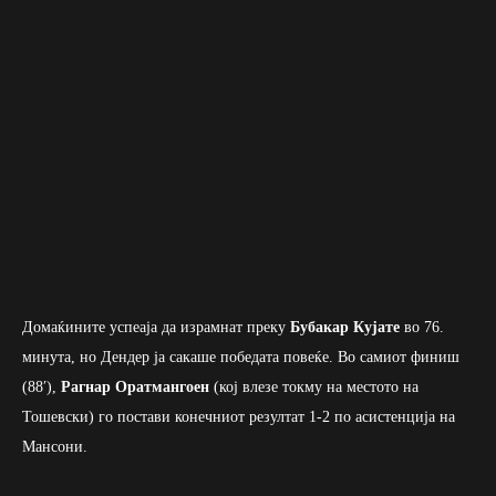
Домаќините успеаја да израмнат преку
Бубакар Кујате
во 76.
минута, но Дендер ја сакаше победата повеќе. Во самиот финиш
(88′),
Рагнар Оратмангоен
(кој влезе токму на местото на
Тошевски) го постави конечниот резултат 1-2 по асистенција на
Мансони.