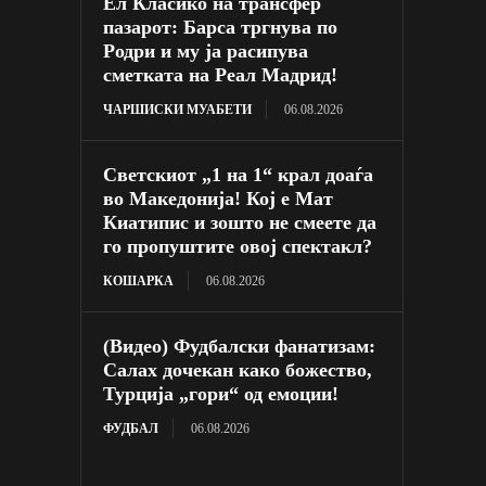
Ел Класико на трансфер
пазарот: Барса тргнува по
Родри и му ја расипува
сметката на Реал Мадрид!
ЧАРШИСКИ МУАБЕТИ
06.08.2026
Светскиот „1 на 1“ крал доаѓа
во Македонија! Кој е Мат
Киатипис и зошто не смеете да
го пропуштите овој спектакл?
КОШАРКА
06.08.2026
(Видео) Фудбалски фанатизам:
Салах дочекан како божество,
Турција „гори“ од емоции!
ФУДБАЛ
06.08.2026