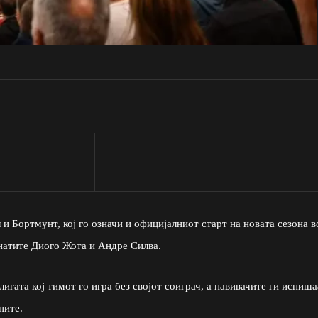
 Бортмунт, кој го означи и официјалниот старт на новата сезона в
натите Диого Жота и Андре Силва.
гата кој тимот го игра без својот соиграч, а навивачите ги испиша
ните.