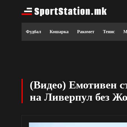
Фудбал
Кошарка
Ракомет
Тенис
М
(Видео) Емотивен с
на Ливерпул без Жо