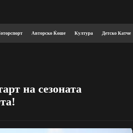
оторспорт
Авторско Ќоше
Култура
Детско Катче
тарт на сезоната
та!