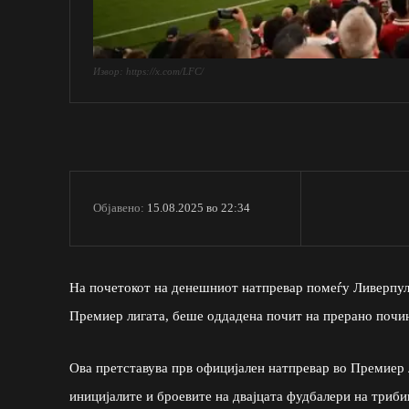
Извор: https://x.com/LFC/
15.08.2025 во 22:34
Објавено:
На почетокот на денешниот натпревар помеѓу Ливерпул и
Премиер лигата, беше оддадена почит на прерано почи
Ова претставува прв официјален натпревар во Премиер ли
иницијалите и броевите на двајцата фудбалери на триби