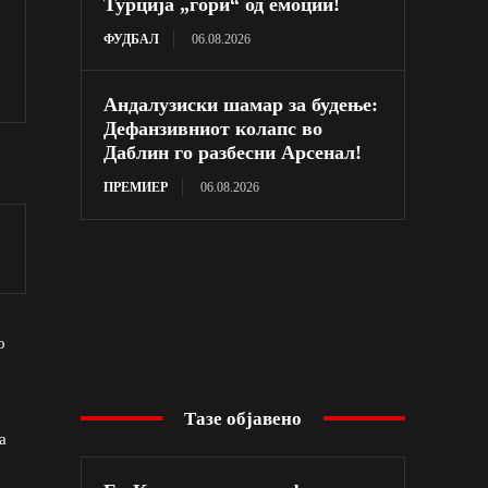
Турција „гори“ од емоции!
ФУДБАЛ
06.08.2026
Андалузиски шамар за будење:
Дефанзивниот колапс во
Даблин го разбесни Арсенал!
ПРЕМИЕР
06.08.2026
о
Тазе објавено
а