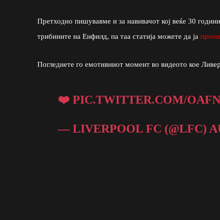
Претходно пишувавме и за навивачот кој веќе 30 години
трибините на Енфилд, па таа статија можете да ја
прочи
Погледнете го емотивниот момент во видеото кое Ливер
❤️
PIC.TWITTER.COM/OAF
— LIVERPOOL FC (@LFC)
A