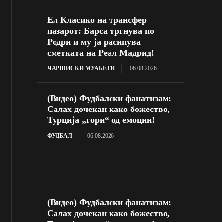
Ел Класико на трансфер
пазарот: Барса тргнува по
Родри и му ја расипува
сметката на Реал Мадрид!
ЧАРШИСКИ МУАБЕТИ
06.08.2026
(Видео) Фудбалски фанатизам:
Салах дочекан како божество,
Турција „гори“ од емоции!
ФУДБАЛ
06.08.2026
(Видео) Фудбалски фанатизам:
Салах дочекан како божество,