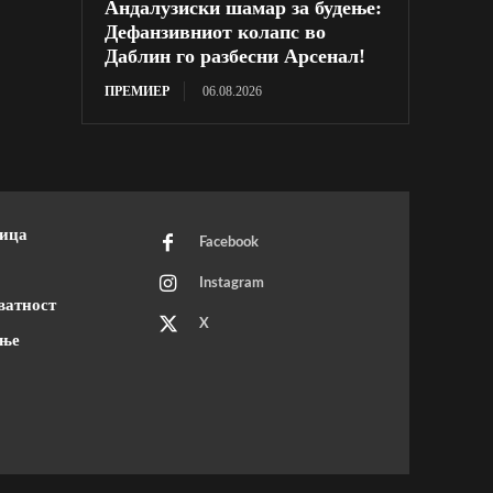
Андалузиски шамар за будење:
Дефанзивниот колапс во
Даблин го разбесни Арсенал!
ПРЕМИЕР
06.08.2026
ница
Facebook
Instagram
ватност
X
ење