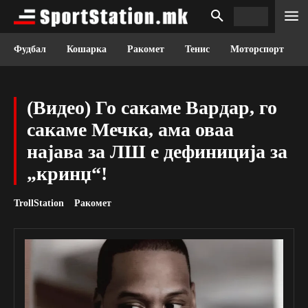
Фудбал
Кошарка
Ракомет
Тенис
Моторспорт
(Видео) Го сакаме Вардар, го
сакаме Мечка, ама оваа
најава за ЛШ е дефиниција за
„кринџ“!
TrollStation
Ракомет