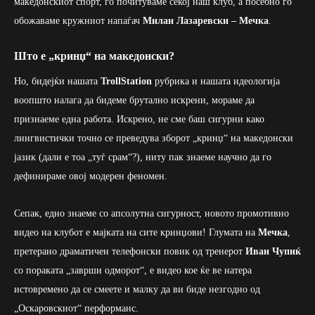
македонскиот спорт, го почитуваме секој наш клуб, а посебно го
обожаваме кружниот напаѓач
Милан Лазаревски – Мечка
.
Што е „кринџ“ на македонски?
Но, бидејќи нашата
TrollStation
рубрика и нашата идеологија
воопшто налага да бидеме брутално искрени, мораме да
признаеме една работа. Искрено, не сме баш сигурни како
лингвистички точно се преведува зборот „кринџ“ на македонски
јазик (дали е тоа „туѓ срам“?), ниту пак знаеме научно да го
дефинираме овој модерен феномен.
Сепак, едно знаеме со апсолутна сигурност, новото промотивно
видео на клубот е мајката на сите кринџови! Глумата на
Мечка
,
претерано драматичен телефонски повик од тренерот
Иван Чупиќ
со пораката „заврши одморот“, е видео кое ќе ве натера
истовремено да се смеете и малку да ви биде незгодно од
„Оскаровскиот“ перформанс.