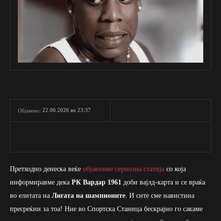
22.06.2026 во 23:37
Објавено:
Претходно денеска веќе
објавивме сериозна статија
со која
информиравме дека
РК Вардар 1961
доби вајлд-карта и се враќа
во елитата на
Лигата на шампионите
. И сите сме навистина
пресреќни за тоа! Ние во Спортска Станица бескрајно го сакаме