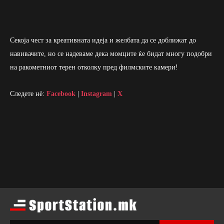
Секоја чест за креативната идеја и желбата да се доближат до
навивачите, но се надеваме дека момците ќе бидат многу подобри
на ракометниот терен отколку пред филмските камери!
Следете нè:
Facebook
|
Instagram
|
X