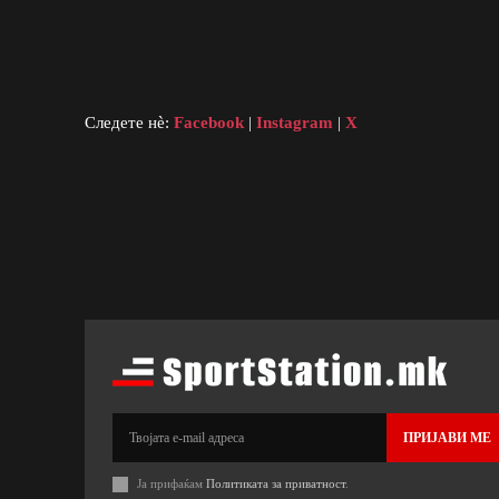
Следете нè:
Facebook
|
Instagram
|
X
ПРИЈАВИ МЕ
Ја прифаќам
Политиката за приватност
.