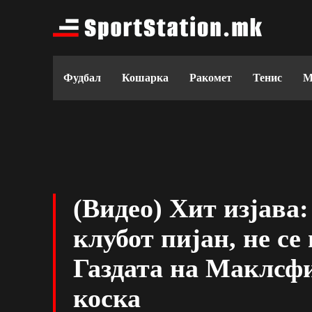
Фудбал
Кошарка
Ракомет
Тенис
М
(Видео) Хит изјава:
клубот пијан, не се
Газдата на Маклсфи
коска