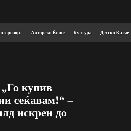
оторспорт
Авторско Ќоше
Култура
Детско Катче
 „Го купив
 ни сеќавам!“ –
лд искрен до