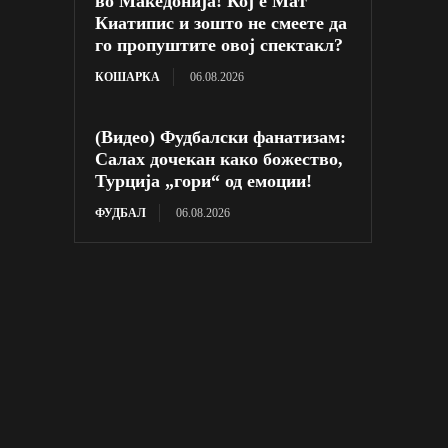
во Македонија! Кој е Мат
Киатипис и зошто не смеете да
го пропуштите овој спектакл?
КОШАРКА
06.08.2026
(Видео) Фудбалски фанатизам:
Салах дочекан како божество,
Турција „гори“ од емоции!
ФУДБАЛ
06.08.2026