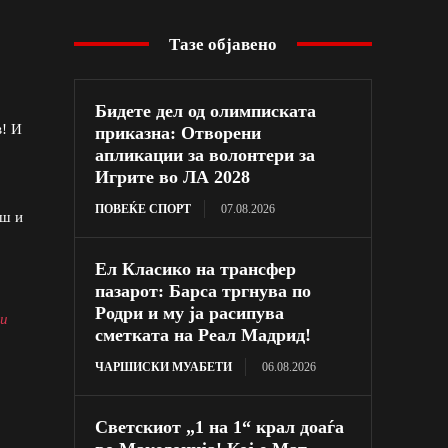
Тазе објавено
Бидете дел од олимписката
в! И
приказна: Отворени
апликации за волонтери за
Игрите во ЛА 2028
ПОВЕЌЕ СПОРТ
07.08.2026
аш и
Ел Класико на трансфер
пазарот: Барса тргнува по
Родри и му ја расипува
ни
сметката на Реал Мадрид!
ЧАРШИСКИ МУАБЕТИ
06.08.2026
Светскиот „1 на 1“ крал доаѓа