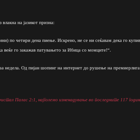
 влакна на јазикот призна:
ини) по четири дена пиење. Искрено, не се ни сеќавам дека го купи
ка веќе го закажав патувањето за Ибица со момците!“.
аа недела. Од пијан шопинг на интернет до рушење на премиерлиг
стал Палас 2:1, најголемо изненадување во последните 117 годи