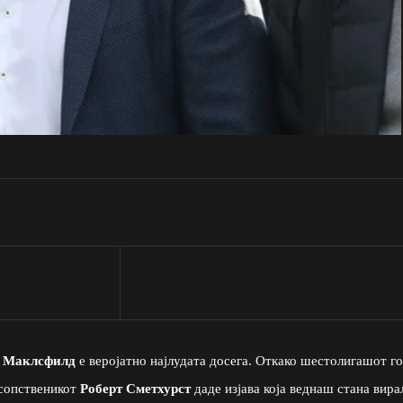
а
Маклсфилд
е веројатно најлудата досега. Откако шестолигашот го
 сопственикот
Роберт Сметхурст
даде изјава која веднаш стана вира