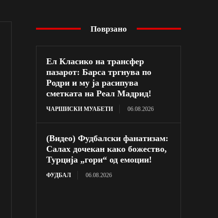
Поврзано
Ел Класико на трансфер
пазарот: Барса тргнува по
Родри и му ја расипува
сметката на Реал Мадрид!
ЧАРШИСКИ МУАБЕТИ
06.08.2026
(Видео) Фудбалски фанатизам:
Салах дочекан како божество,
Турција „гори“ од емоции!
ФУДБАЛ
06.08.2026