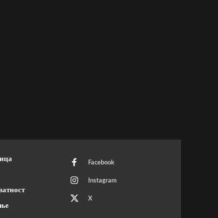
ница
Facebook
Instagram
ватност
X
ење