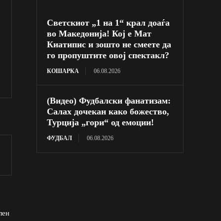
Светскиот „1 на 1“ крал доаѓа
во Македонија! Кој е Мат
Киатипис и зошто не смеете да
го пропуштите овој спектакл?
КОШАРКА
06.08.2026
(Видео) Фудбалски фанатизам:
Салах дочекан како божество,
Турција „гори“ од емоции!
ФУДБАЛ
06.08.2026
лен