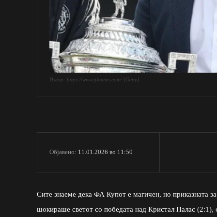
Извор: https://www.gbnews.com/ {Getty}
11.01.2026 во 11:50
Објавено:
Сите знаеме дека ФА Купот е магичен, но приказната з
шокираше светот со победата над Кристал Палас (2:1),