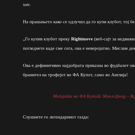
хит.
На прашањето како се одлучил да го купи клубот, тој без
„Го купив клубот преку
Rightmove
(веб-сајт за недвижн
погледнете каде сме сега, ова е неверојатно. Мислам де
Ова е дефинитивно најдобрата приказна во фудбалот ов
бранител на трофејот во ФА Купот, само во Англија!
Магијата на ФА Купот: Маклсфилд – Кри
Слушнете го легендарниот газда: