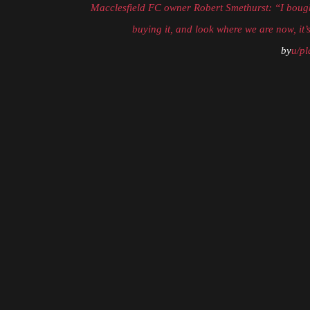
Macclesfield FC owner Robert Smethurst: “I bough
buying it, and look where we are now, it’s 
by
u/pl