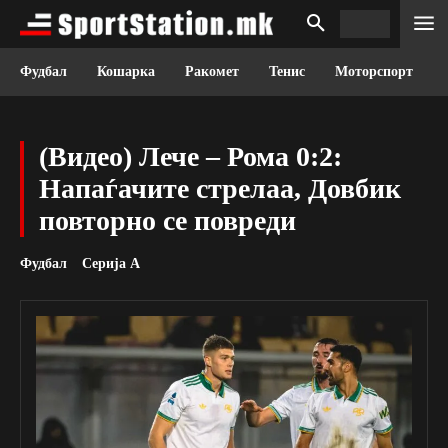
Фудбал
Кошарка
Ракомет
Тенис
Моторспорт
(Видео) Лече – Рома 0:2:
Напаѓачите стрелаа, Довбик
повторно се повреди
Фудбал
Серија А