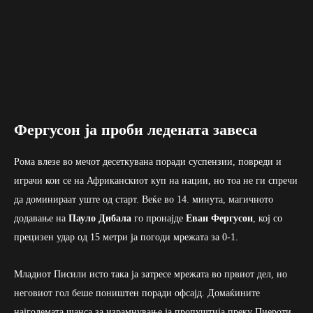
Фергусон ја проби ледената завеса
Рома влезе во мечот десеткувана поради суспензии, повреди и
играчи кои се на Африканскиот куп на нации, но тоа не ги спречи
да доминираат уште од старт. Веќе во 14. минута, магичното
додавање на
Пауло Дибала
го пронајде
Еван Фергусон
, кој со
прецизен удар од 15 метри ја погоди мрежата за 0-1.
Младиот Писили исто така ја затресе мрежата во првиот дел, но
неговиот гол беше поништен поради офсајд. Домаќините
најголемата шанса за израмнување ја пропуштија преку Пиероти,