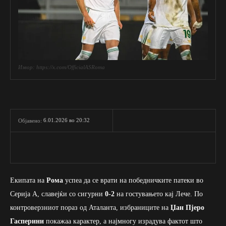
Извор: https://x.com/OfficialASRoma
6.01.2026 во 20:32
Објавено:
Екипата на
Рома
успеа да се врати на победничките патеки во
Серија А, славејќи со сигурни
0-2
на гостувањето кај Лече. По
контроверзниот пораз од Аталанта, избраниците на
Џан Пјеро
Гасперини
покажаа карактер, а најмногу израдува фактот што