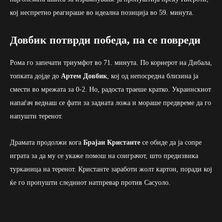
кој неспретно реагираше во идеална позиција во 59. минута.
Довбик потврди победа, па се повреди
Рома го запечати триумфот во 71. минута. По корнерот на Дибала,
топката дојде до
Артем Довбик
, кој од непосредна близина ја
смести во мрежата за 0-2. Но, радоста траеше кратко. Украинскиот
напаѓач веднаш се фати за задната ложа и мораше предвреме да го
напушти теренот.
Драмата продолжи кога
Брајан Кристанте
се обиде да ја сопре
играта за да му се укаже помош на соиграчот, што предизвика
турканица на теренот. Кристанте заработи жолт картон, поради кој
ќе го пропушти следниот натпревар против Сасуоло.