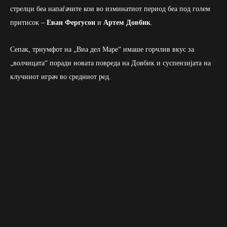
стрелци беа напаѓачите кои во изминатиот период беа под голем
притисок –
Еван Фергусон
и
Артем Довбик
.
Сепак, триумфот на „Виа дел Маре“ имаше горчлив вкус за
„волчицата“ поради новата повреда на Довбик и суспензијата на
клучниот играч во средниот ред.