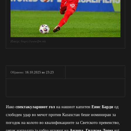
Извор: https://www.ffm.mk
16.10.2025 во 23:23
Објавено:
Иако
спектакуларниот гол
на нашиот капитен
Енис Барди
од
слободен удар во мечот против Казахстан беше номиниран за
погодок на колото во квалификациите за Светското превенство,
сепак наградата ја собра играчот на
Андора, Гилауме Лопез
кој