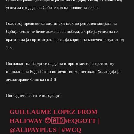
успеа да им даде на Србите гол од половина терен.
Голот кој предизвика вистински шок во репрезентацијата на
Србија сепак не беше доволен за победа, а Србија успеа да се
врати и да ја сврти играта во своја корист за конечен резултат од
1-3.
Погодокот на Барди се најде на второто место, а третото му
припадна на Коди Гакпо во мечот во кој неговата Холандија ја
декласираше Финска со 4-0.
Погледнете ги сите погодоци!
GUILLAUME LOPEZ FROM
HALFWAY 😯🇦🇩
#EQGOTT
|
@ALIPAYPLUS
|
#WCQ