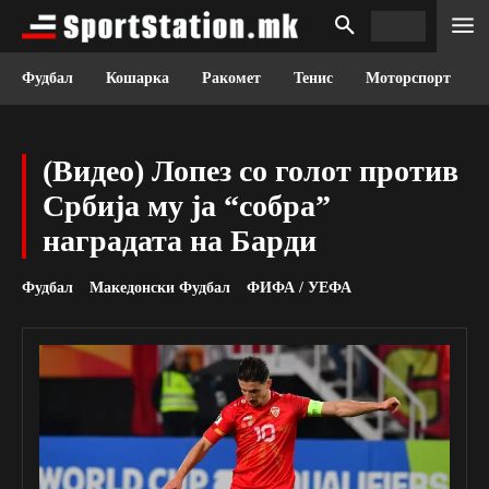
Фудбал
Кошарка
Ракомет
Тенис
Моторспорт
(Видео) Лопез со голот против
Србија му ја “собра”
наградата на Барди
Фудбал
Македонски Фудбал
ФИФА / УЕФА