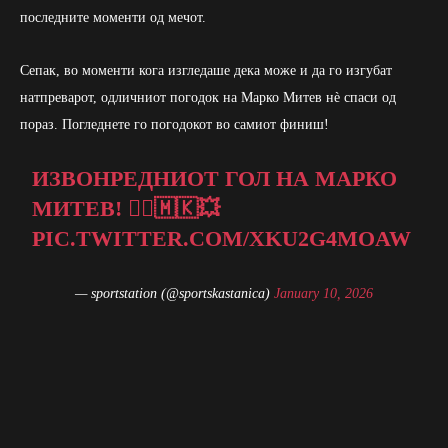
последните моменти од мечот.
Сепак, во моменти кога изгледаше дека може и да го изгубат
натпреварот, одличниот погодок на Марко Митев нè спаси од
пораз. Погледнете го погодокот во самиот финиш!
ИЗВОНРЕДНИОТ ГОЛ НА МАРКО
МИТЕВ! 🤾‍♂️🇲🇰💥
PIC.TWITTER.COM/XKU2G4MOAW
— sportstation (@sportskastanica)
January 10, 2026