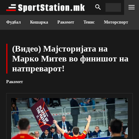
Фудбал
Кошарка
Ракомет
Тенис
Моторспорт
(Видео) Мајсторијата на
Марко Митев во финишот на
натпреварот!
Ракомет