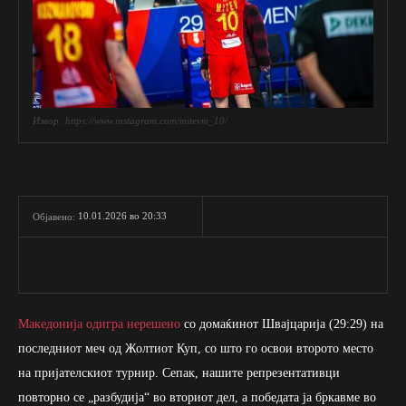
Извор: https://www.instagram.com/mitevm_10/
10.01.2026 во 20:33
Објавено:
Македонија одигра нерешено
со домаќинот Швајцарија (29:29) на
последниот меч од Жолтиот Куп, со што го освои второто место
на пријателскиот турнир. Сепак, нашите репрезентативци
повторно се „разбудија“ во вториот дел, а победата ја бркавме во