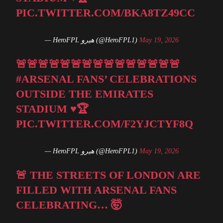
PIC.TWITTER.COM/BKA8TZ49CC
— HeroFPL هيرو (@HeroFPL1)
May 19, 2026
🚨🚨🚨🚨🚨🚨🚨🚨🚨🚨🚨🚨🚨🚨🚨
#ARSENAL
FANS’ CELEBRATIONS
OUTSIDE THE EMIRATES
STADIUM ♥️🏆
PIC.TWITTER.COM/F2YJCTYF8Q
— HeroFPL هيرو (@HeroFPL1)
May 19, 2026
🚨 THE STREETS OF LONDON ARE
FILLED WITH ARSENAL FANS
CELEBRATING… 🤯