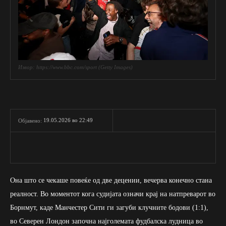
Извор: https://www.bbc.com/sport (Getty Images)
19.05.2026 во 22:49
Објавено:
Она што се чекаше повеќе од две децении, вечерва конечно стана
реалност. Во моментот кога судијата означи крај на натпреварот во
Борнмут, каде Манчестер Сити ги загуби клучните бодови (1:1),
во Северен Лондон започна најголемата фудбалска лудница во