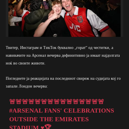
Твитер, Инстаграм и ТикТок буквално „горат“ од честитки, а
навивачите на Арсенал вечерва дефинитивно ја имаат најдолгата
ноќ во своите животи.
Погледнете ја реакцијата на последниот свиреж на судијата кој го
запали Лондон вечерва:
🚨🚨🚨🚨🚨🚨🚨🚨🚨🚨🚨🚨🚨🚨🚨
#ARSENAL
FANS' CELEBRATIONS
OUTSIDE THE EMIRATES
STADIUM ♥️🏆