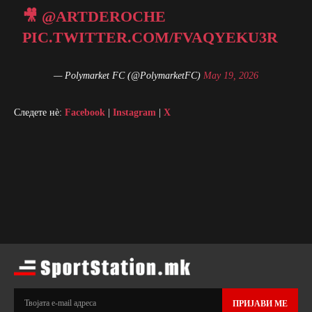
Извор: https://www.bbc.com/sport (Getty Images)
🎥
@ARTDEROCHE
PIC.TWITTER.COM/FVAQYEKU3R
— Polymarket FC (@PolymarketFC)
May 19, 2026
Следете нè:
Facebook
|
Instagram
|
X
ПРИЈАВИ МЕ