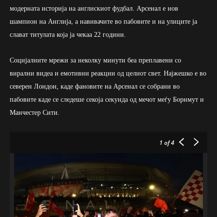
модерната историја на англискиот фудбал. Арсенал е нов
шампион на Англија, а навивачите во пабовите и на улиците ја
слават титулата која ја чекаа 22 години.
Социјалните мрежи за неколку минути беа преплавени со
вирални видеа и емотивни реакции од целиот свет. Најжешко е во
северен Лондон, каде фановите на Арсенал се собрани во
пабовите каде се следеше секоја секунда од мечот меѓу Борнмут и
Манчестер Сити.
1
of 4