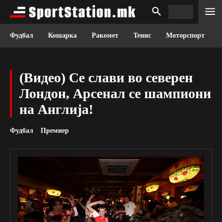
Фудбал
Кошарка
Ракомет
Тенис
Моторспорт
(Видео) Се слави во северен
Лондон, Арсенал се шампиони
на Англија!
Фудбал
Премиер