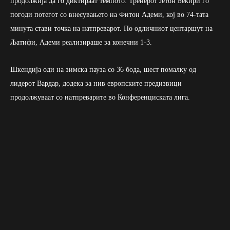
продолжија да го диктираат темпото. Тренерот Јетон Беќири го
погоди потегот со внесувањето на Фитон Адеми, кој во 74-тата
минута стави точка на натпреварот. По одличниот центаршут на
Љатифи, Адеми реализираше за конечни 1-3.
Шкендија оди на зимска пауза со 36 бода, шест помалку од
лидерот Вардар, додека за нив европските предизвици
продолжуваат со натпреварите во Конференциската лига.