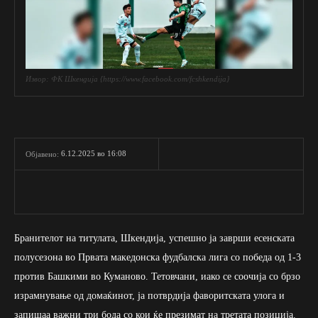
Извор: ФК Шкендија {https://www.facebook.com/fcshkendija}
6.12.2025 во 16:08
Објавено:
Бранителот на титулата, Шкендија, успешно ја заврши есенската
полусезона во Првата македонска фудбалска лига со победа од 1-3
против Башкими во Куманово. Тетовчани, иако се соочија со брзо
израмнување од домаќинот, ја потврдија фаворитската улога и
запишаа важни три бода со кои ќе презимат на третата позиција.