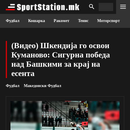
Фудбал
Кошарка
Ракомет
Тенис
Моторспорт
(Видео) Шкендија го освои
Куманово: Сигурна победа
над Башкими за крај на
есента
Фудбал
Македонски Фудбал