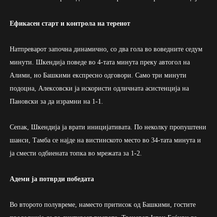
Ефикасен старт и контрола на теренот
Натпреварот започна динамично, со два гола во воведните седум
минути. Шкендија поведе во 4-тата минута преку автогол на
Алими, но Башкими експресно одговори. Само три минути
подоцна, Алексовски ја искористи одличната асистенција на
Пановски за да израмни на 1-1.
Сепак, Шкендија ја врати иницијативата. По неколку пропуштени
шанси, Тамба се најде на вистинското место во 34-тата минута и
ја смести одбиената топка во мрежата за 1-2.
Адеми ја потврди победата
Во второто полувреме, наместо притисок од Башкими, гостите