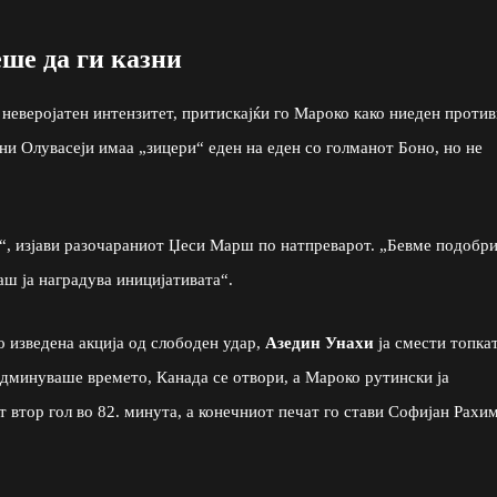
ше да ги казни
неверојатен интензитет, притискајќи го Мароко како ниеден проти
ни Олувасеји имаа „зицери“ еден на еден со голманот Боно, но не
“, изјави разочараниот Џеси Марш по натпреварот. „Бевме подобри
аш ја наградува иницијативата“.
о изведена акција од слободен удар,
Азедин Унахи
ја смести топка
одминуваше времето, Канада се отвори, а Мароко рутински ја
т втор гол во 82. минута, а конечниот печат го стави Софијан Рахи