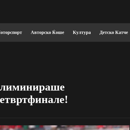
оторспорт
Авторско Ќоше
Култура
Детско Катче
 елиминираше
четвртфинале!