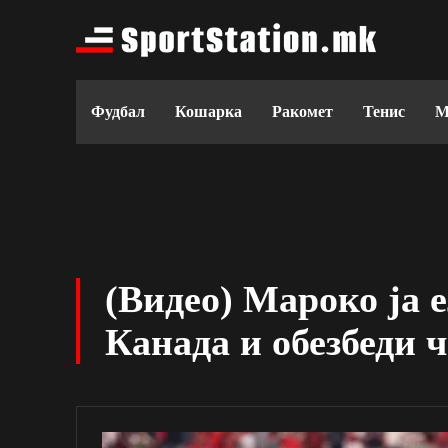
Фудбал
Кошарка
Ракомет
Тенис
М
(Видео) Мароко ја
Канада и обезбеди 