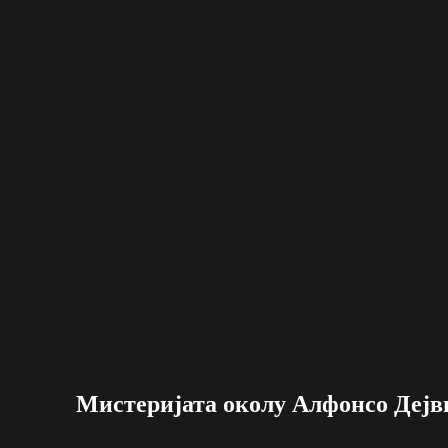
Мистеријата околу Алфонсо Дејв