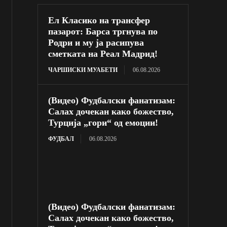
Ел Класико на трансфер
пазарот: Барса тргнува по
Родри и му ја расипува
сметката на Реал Мадрид!
ЧАРШИСКИ МУАБЕТИ
06.08.2026
(Видео) Фудбалски фанатизам:
Салах дочекан како божество,
Турција „гори“ од емоции!
ФУДБАЛ
06.08.2026
(Видео) Фудбалски фанатизам:
Салах дочекан како божество,