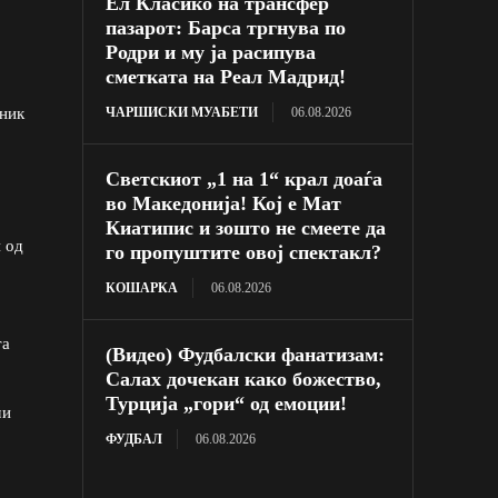
Ел Класико на трансфер
пазарот: Барса тргнува по
Родри и му ја расипува
сметката на Реал Мадрид!
ЧАРШИСКИ МУАБЕТИ
06.08.2026
вник
Светскиот „1 на 1“ крал доаѓа
во Македонија! Кој е Мат
Киатипис и зошто не смеете да
 од
го пропуштите овој спектакл?
КОШАРКА
06.08.2026
та
(Видео) Фудбалски фанатизам:
Салах дочекан како божество,
Турција „гори“ од емоции!
ми
ФУДБАЛ
06.08.2026