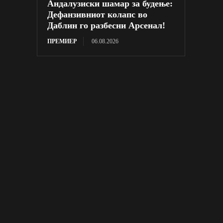
Андалузиски шамар за будење:
Дефанзивниот колапс во
Даблин го разбесни Арсенал!
ПРЕМИЕР
06.08.2026