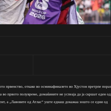
ото првенство, откако во осминафиналето во Хјустон претрпе пораз
а во првото полувреме, домаќините не успеаја да ја скршат еден од
нт, а „Лавовите од Атлас“ уште еднаш докажаа зошто се едни од