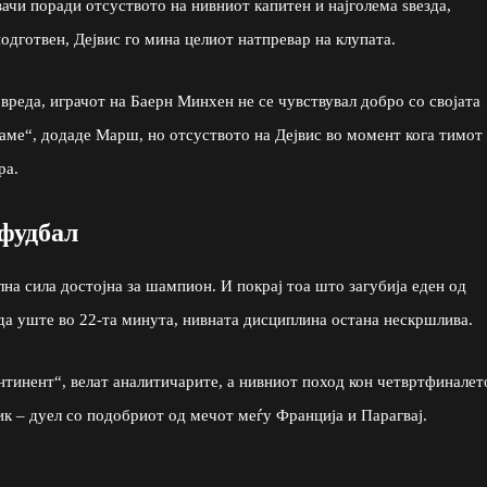
вачи поради отсуството на нивниот капитен и најголема ѕвезда,
одготвен, Дејвис го мина целиот натпревар на клупата.
вреда, играчот на Баерн Минхен не се чувствувал добро со својата
ваме“, додаде Марш, но отсуството на Дејвис во момент кога тимот
ра.
 фудбал
на сила достојна за шампион. И покрај тоа што загубија еден од
да уште во 22-та минута, нивната дисциплина остана нескршлива.
нтинент“, велат аналитичарите, а нивниот поход кон четвртфиналет
вик – дуел со подобриот од мечот меѓу Франција и Парагвај.