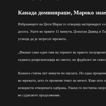
Канада доминираше, Мароко знае
Избраниците на Џеси Марш го отворија натпреварот со 
досега. Уште во првите 11 минути, Џонатан Дејвид и Та
успеаја да ја затресат мрежата.
„Имаше само еден тим на теренот во првото полувреме
седмата репрезентација во светот, но фудбалот не секог
Казната стигна пет минути по паузата. По една прецизн
во мрежата, што го промени текот на мечот. Како што 
искористи отворената одбрана, Унахи го постигна својо
во судиското продолжение.