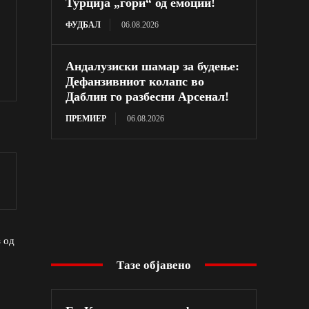
Турција „гори“ од емоции!
ФУДБАЛ
06.08.2026
Андалузиски шамар за будење:
Дефанзивниот колапс во
Даблин го разбесни Арсенал!
ПРЕМИЕР
06.08.2026
 од
Тазе објавено