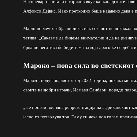
Натпреварот остави и горчлив вкус кај канадските нави
Алфонсо Дејвис. Иако претходно беше најавено дека е п
Марш по мечот објасни дека, иако скенот не покажал по
тетива. „Сакавме да бидеме внимателни и да не ризику
бркаше негатива ќе биде тема за која долго ќе се дебати
Мароко – нова сила во светскиот
Мароко, полуфиналистот од 2022 година, покажа ментал
своите најдобри играчи, Исмаел Саибари, поради повре
„Не постои посилна репрезентација на африканскиот ко
јасно го потврдува тоа. Таму ги чека нов голем предиз