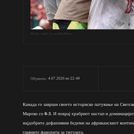
Извор: https://x.com/EnMaroc
4.07.2026 во 22:49
Објавено:
Канада го заврши своето историско патување на Светск
Мароко со
0-3
. И покрај храбриот настап и доминацијат
најдобрите дефанзивни бедеми на африканскиот контине
главните фаворити за титулата.