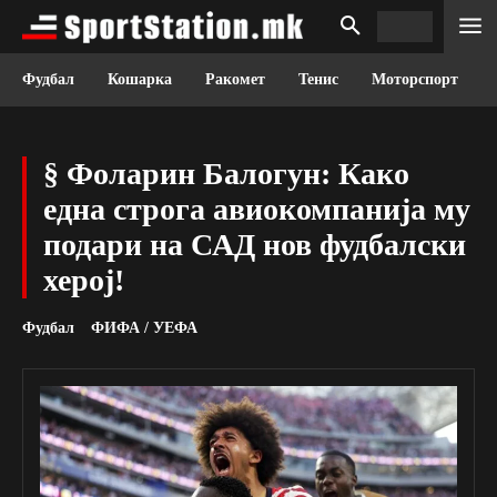
Фудбал
Кошарка
Ракомет
Тенис
Моторспорт
§ Фоларин Балогун: Како
една строга авиокомпанија му
подари на САД нов фудбалски
херој!
Фудбал
ФИФА / УЕФА