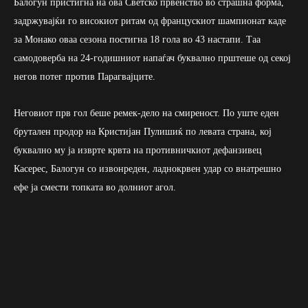
Балогун пристигна на ова Светско првенство во страшна форма,
задржувајќи го високиот ритам од францускиот шампионат каде
за Монако оваа сезона постигна 18 гола во 43 настапи. Таа
самодоверба на 24-годишниот напаѓач буквално прштеше од секој
негов потег против Парагвајците.
Неговиот прв гол беше ремек-дело на смиреност. По уште еден
брутален продор на Кристијан Пулишиќ по левата страна, кој
буквално му ја изврте крвта на противничкиот дефанзивец
Касерес, Балогун со извонреден, ладнокрвен удар со внатрешно
ефе ја смести топката во долниот агол.