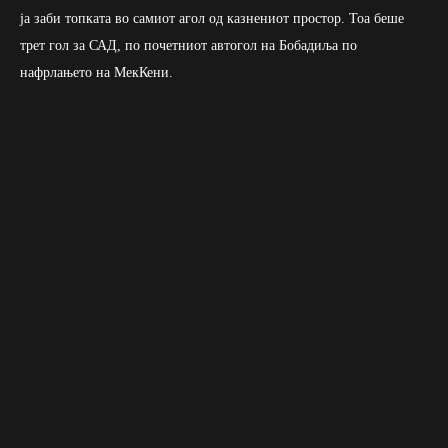
ја заби топката во самиот агол од казнениот простор. Тоа беше
трет гол за САД, по почетниот автогол на Бобадиља по
нафрлањето на МекКени.