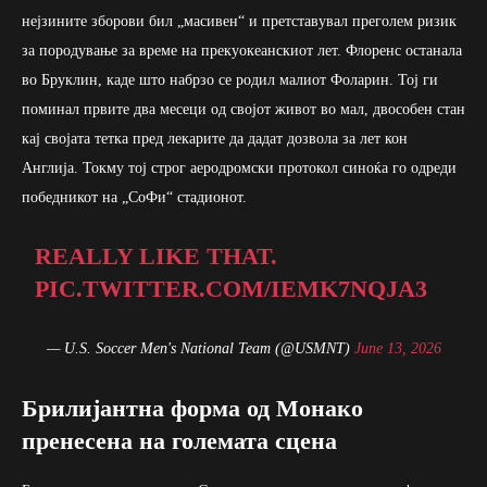
нејзините зборови бил „масивен“ и претставувал преголем ризик
за породување за време на прекуокеанскиот лет. Флоренс останала
во Бруклин, каде што набрзо се родил малиот Фоларин. Тој ги
поминал првите два месеци од својот живот во мал, двособен стан
кај својата тетка пред лекарите да дадат дозвола за лет кон
Англија. Токму тој строг аеродромски протокол синоќа го одреди
победникот на „СоФи“ стадионот.
REALLY LIKE THAT.
PIC.TWITTER.COM/IEMK7NQJA3
— U.S. Soccer Men's National Team (@USMNT)
June 13, 2026
Брилијантна форма од Монако
пренесена на големата сцена