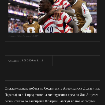
Извор: https://x.com/USMNT
13.06.2026 во 11:11
Објавено:
Спектакуларната победа на Соединетите Американски Држави над
Парагвај со 4-1 пред очите на холивудскиот крем во Лос Анџелес
дефинитивно го лансираше Фоларин Балогун во нов апсолутен