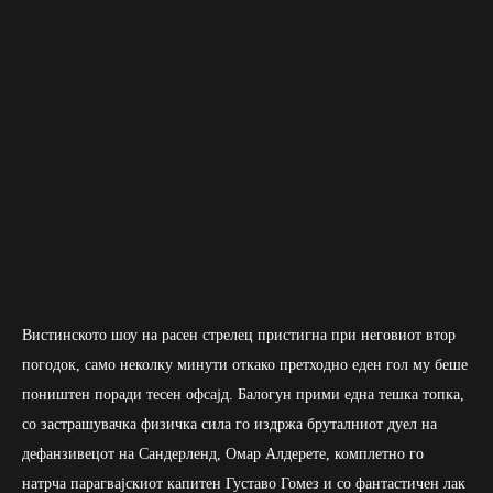
Вистинското шоу на расен стрелец пристигна при неговиот втор
погодок, само неколку минути откако претходно еден гол му беше
поништен поради тесен офсајд. Балогун прими една тешка топка,
со застрашувачка физичка сила го издржа бруталниот дуел на
дефанзивецот на Сандерленд, Омар Алдерете, комплетно го
натрча парагвајскиот капитен Густаво Гомез и со фантастичен лак