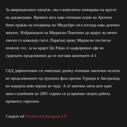
За американскиот напаѓач, ова е комплетно затворање на кругот
на докажување. Времето кога како отпишан играч на Арсенал
беше праќан на позајмица во Мидлсбро сега изгледа како далечно
минато. Избраниците на Маурисио Покетино до крајот на мечот
свесно го намалија гасот, Парагвај преку Маурисио постигна
почесен гол, за на крајот Џо Рејна со надворешно ефе во
судиското продолжение да ги постави конечните 4-1.
САД дефинитивно ги очекуваат далеку потешки тактички испити
во продолжението од групната фаза против Турција и Австралија,
но нацијата веќе верува во чудо. А сè започна затоа што еден
авио-службеник во 2001 година си ја вршеше својата работа
премногу сериозно.
Следете нè:
Facebook
|
Instagram
|
X