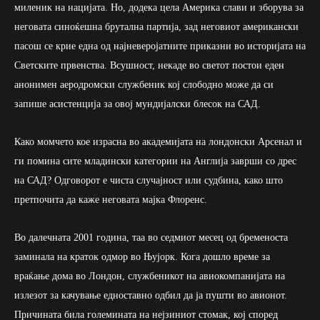
миленик на нацијата. Но, додека цела Америка слави и зборува за
неговата синоќешна брутална партија, зад неговиот американски
пасош се крие една од најневеројатните приказни во историјата на
Светските првенства. Всушност, некаде во светот постои еден
анонимен аеродромски службеник кој слободно може да си
запише асистенција за овој мундијалски блесок на САД.
Како момчето кое израсна во академијата на лондонски Арсенал и
ги помина сите младински категории на Англија заврши со дрес
на САД? Одговорот е чиста случајност или судбина, како што
претпочита да каже неговата мајка Флоренс.
Во далечната 2001 година, таа во седмиот месец од бременоста
заминала на краток одмор во Њујорк. Кога дошло време за
враќање дома во Лондон, службеникот на авиокомпанијата на
излезот за качување едноставно одбил да ја пушти во авионот.
Причината била големината на нејзиниот стомак, кој според