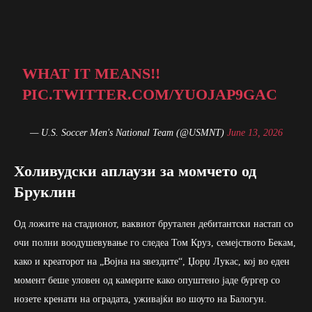
WHAT IT MEANS!!
PIC.TWITTER.COM/YUOJAP9GAC
— U.S. Soccer Men's National Team (@USMNT)
June 13, 2026
Холивудски аплаузи за момчето од
Бруклин
Од ложите на стадионот, ваквиот брутален дебитантски настап со
очи полни воодушевување го следеа Том Круз, семејството Бекам,
како и креаторот на „Војна на ѕвездите“, Џорџ Лукас, кој во еден
момент беше уловен од камерите како опуштено јаде бургер со
нозете кренати на оградата, уживајќи во шоуто на Балогун.