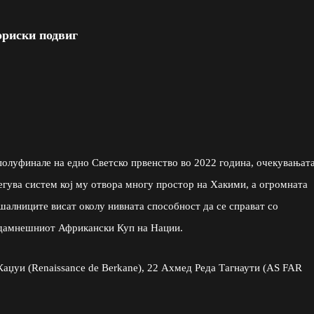
ориски подвиг
 полуфинале на едно Светско првенство во 2022 година, очекувањат
гува систем кој му отвора многу простор на Хакими, а огромната
шалниците висат околу нивната способност да се справат со
еодамнешниот Африкански Куп на Нации.
 Каџуи (Renaissance de Berkane), 22 Ахмед Реда Тагнаути (AS FAR