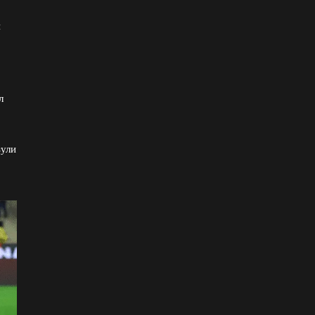
и
л
зули