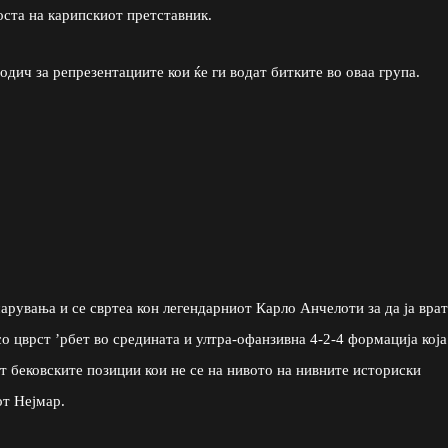
оста на карипскиот претставник.
дич за репрезентациите кои ќе ги водат битките во оваа група.
чарувања и се свртеа кон легендарниот Карло Анчелоти за да ја вра
о цврст ’рбет во средината и ултра-офанзивна 4-2-4 формација која
т бековските позиции кои не се на нивото на нивните историски
от Нејмар.