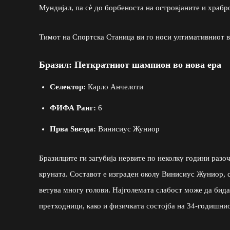
Мундијал, па сè до борбеноста на островјаните и храбр
Тимот на Спортска Станица ви го носи ултимативниот во
Бразил: Петкратниот шампион во нова ера
Селектор:
Карло Анчелоти
ФИФА Ранг:
6
Прва Ѕвезда:
Винисиус Жуниор
Бразилците ги загубија нервите по неколку години разо
круната. Составот е изграден околу Винисиус Жуниор, с
ветува многу голови. Најголемата слабост може да бида
претходници, како и физичката состојба на 34-годишни