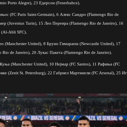
io Porto Alegre), 23 Едерсон (Fenerbahce).
њос (FC Paris Saint-Germain), 6 Алекс Сандро (Flamengo Rio de
мер (Juventus Turin), 15 Лео Переира (Flamengo Rio de Janeiro), 16
 (Al-Ahli SFC).
о (Manchester United), 8 Бруно Гимараеш (Newcastle United), 17
 Rio de Janeiro), 20 Лукас Пакета (Flamengo Rio de Janeiro).
уња (Manchester United), 10 Нејмар (FC Santos), 11 Рафиња (FC
ке (Zenit St. Petersburg), 22 Габриел Мартинели (FC Arsenal), 25 И