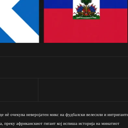
де нè очекува неверојатен микс на фудбалски велесили и интригант
та, преку африканскиот гигант кој испиша историја на минатиот