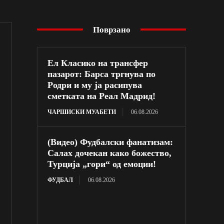
Поврзано
Ел Класико на трансфер
пазарот: Барса тргнува по
Родри и му ја расипува
сметката на Реал Мадрид!
ЧАРШИСКИ МУАБЕТИ
06.08.2026
(Видео) Фудбалски фанатизам:
Салах дочекан како божество,
Турција „гори“ од емоции!
ФУДБАЛ
06.08.2026