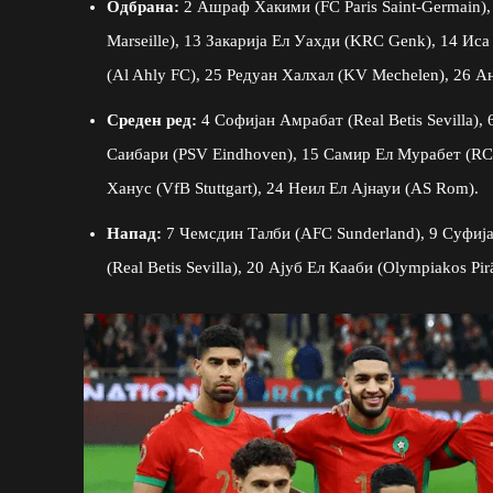
Одбрана:
2 Ашраф Хакими (FC Paris Saint-Germain),
Marseille), 13 Закарија Ел Уахди (KRC Genk), 14 Иса
(Al Ahly FC), 25 Редуан Халхал (KV Mechelen), 26 А
Среден ред:
4 Софијан Амрабат (Real Betis Sevilla),
Саибари (PSV Eindhoven), 15 Самир Ел Мурабет (RC St
Ханус (VfB Stuttgart), 24 Неил Ел Ајнауи (AS Rom).
Напад:
7 Чемсдин Талби (AFC Sunderland), 9 Суфијан
(Real Betis Sevilla), 20 Ајуб Ел Кааби (Olympiakos Pir