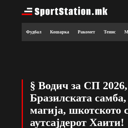
Фудбал
Кошарка
Ракомет
Тенис
М
§ Водич за СП 2026,
Бразилската самба,
магија, шкотското 
аутсајдерот Хаити!