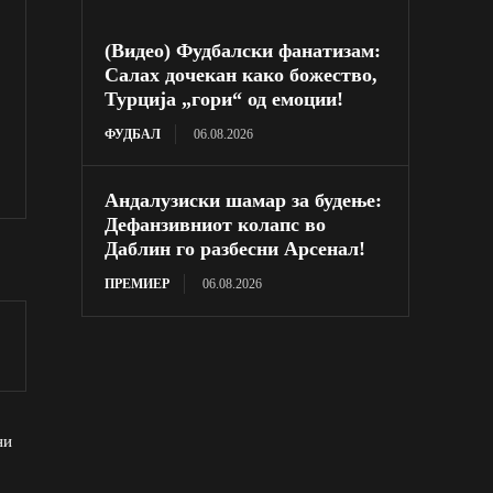
(Видео) Фудбалски фанатизам:
Салах дочекан како божество,
Турција „гори“ од емоции!
ФУДБАЛ
06.08.2026
Андалузиски шамар за будење:
Дефанзивниот колапс во
Даблин го разбесни Арсенал!
ПРЕМИЕР
06.08.2026
ни