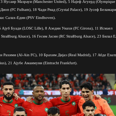
 3 Нусаир Мазрауи (Manchester United), 5 Најеф Агуерд (Olympique
 Диоп (FC Fulham), 18 Чади Риад (Crystal Palace), 19 Јусеф Беламар
нас Салах-Един (PSV Eindhoven).
 6 Ајуб Буади (LOSC Lille), 8 Азедин Унахи (FC Girona), 11 Исмаел
raßburg Alsace), 16 Гесим Јасин (RC Straßburg Alsace), 23 Билал Е
 Рахими (Al-Ain FC), 10 Брахим Дијаз (Real Madrid), 17 Абде Езал
äus), 21 Ајубе Амаимуни (Eintracht Frankfurt).