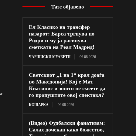
Тазе објавено
Ел Класико на трансфер
пазарот: Барса тргнува по
Родри и му ја расипува
сметката на Реал Мадрид!
ЧАРШИСКИ МУАБЕТИ
06.08.2026
Светскиот „1 на 1“ крал доаѓа
во Македонија! Кој е Мат
Киатипис и зошто не смеете да
тат
го пропуштите овој спектакл?
КОШАРКА
06.08.2026
(Видео) Фудбалски фанатизам:
Салах дочекан како божество,