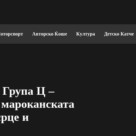
оторспорт
Авторско Ќоше
Култура
Детско Катче
 Група Ц –
 мароканската
срце и