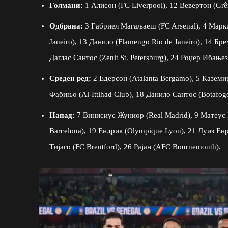
Голмани:
1 Алисон (FC Liverpool), 12 Вевертон (Grêm
Одбрана:
3 Габриел Магаљаеш (FC Arsenal), 4 Марки
Janeiro), 13 Данило (Flamengo Rio de Janeiro), 14 Бре
Даглас Сантос (Zenit St. Petersburg), 24 Роџер Ибањез
Среден ред:
2 Едерсон (Atalanta Bergamo), 5 Каземир
Фабињо (Al-Ittihad Club), 18 Данило Сантос (Botafogo
Напад:
7 Винисиус Жуниор (Real Madrid), 9 Матеус К
Barcelona), 19 Ендрик (Olympique Lyon), 21 Луиз Енри
Тијаго (FC Brentford), 26 Рајан (AFC Bournemouth).