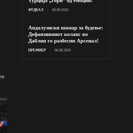
Турција „гори“ од емоции!
ФУДБАЛ
06.08.2026
Андалузиски шамар за будење:
Дефанзивниот колапс во
Даблин го разбесни Арсенал!
ПРЕМИЕР
06.08.2026
гор