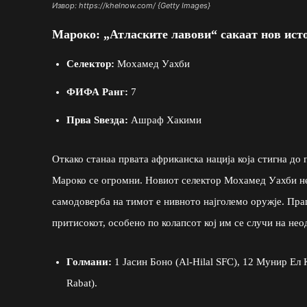
Извор: https://khelnow.com/ {Getty Images}
Мароко: „Атласките лавови“ сакаат нов ист
Селектор:
Мохамед Уахби
ФИФА Ранг:
7
Прва Ѕвезда:
Ашраф Хакими
Откако станаа првата африканска нација која стигна до
Мароко се огромни. Новиот селектор Мохамед Уахби не
самодоверба на тимот е нивното најголемо оружје. Пра
притисокот, особено по колапсот кој им се случи на н
Голмани:
1 Јасин Боно (Al-Hilal SFC), 12 Мунир Ел
Rabat).