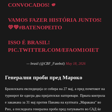
CONVOCADOS! 🫵
VAMOS FAZER HISTÓRIA JUNTOS!
💛💚
#BATENOPEITO
ISSO É BRASIL!
PIC.TWITTER.COM/EFAOM1OIET
— brasil (@CBF_Futebol)
May 18, 2026
Генерални проби пред Мароко
Бразилската експедиција се собира на 27 мај, а пред почетокот на
турнирот ќе одигра два пријателски натпревари. Првата контрола
е закажана за 31 мај против Панама на култната „Маракана“ во
Рио, а последната генерална проба пред патувањето во САД ќе