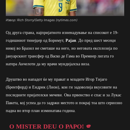
Извор: Rich Storry/Getty Images (nytimes.com)
Од друга страна, најпријатното изненадување на списокот е 19-
годишниот тинејџер од Борнмут,
Рајан
. До пред шест месеци
никој во Бразил не сметаше на него, но неговата експлозија по
јануарскиот трансфер од Васко де Гама во Премиер лигата го
натера Анчелоти да му врачи мундијалска виза.
Друштво во нападот ќе му прават и младите Игор Тијаго
(Брентфорд) и Ендрик (Лион), кои ги задоволија вкусовите на
последните пријателски мечеви. Ова првенство е спас и за Лукас
Пакета, кој успеа да го задржи местото и покрај тоа што сериозно
падна во втор план изминатава година.
O MISTER DEU O PAPO! 🫵