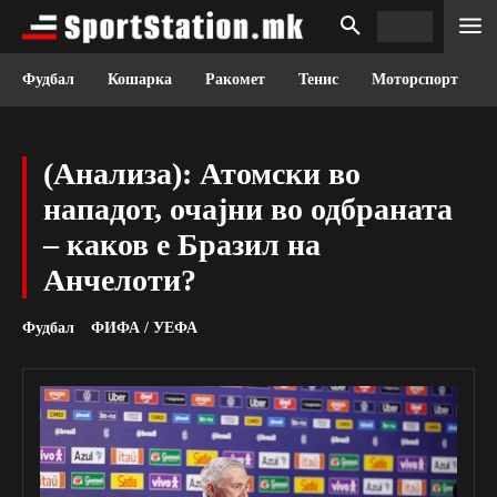
Фудбал
Кошарка
Ракомет
Тенис
Моторспорт
(Анализа): Атомски во
нападот, очајни во одбраната
– каков е Бразил на
Анчелоти?
Фудбал
ФИФА / УЕФА