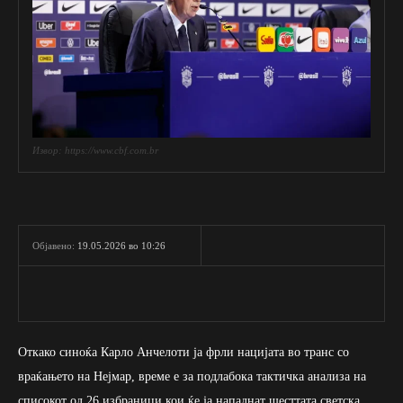
Извор: https://www.cbf.com.br
19.05.2026 во 10:26
Објавено:
Откако синоќа Карло Анчелоти ја фрли нацијата во транс со
враќањето на Нејмар, време е за подлабока тактичка анализа на
списокот од 26 избраници кои ќе ја нападнат шесттата светска