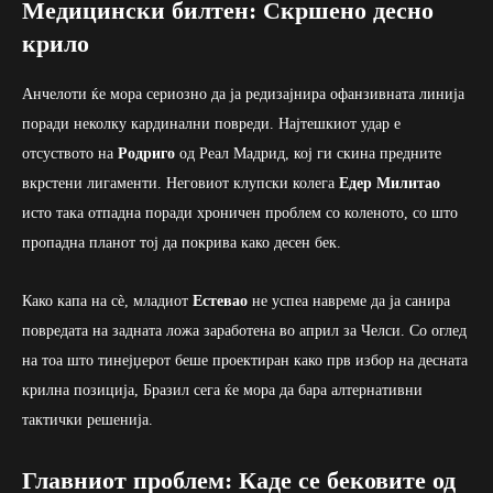
Медицински билтен: Скршено десно
крило
Анчелоти ќе мора сериозно да ја редизајнира офанзивната линија
поради неколку кардинални повреди. Најтешкиот удар е
отсуството на
Родриго
од Реал Мадрид, кој ги скина предните
вкрстени лигаменти. Неговиот клупски колега
Едер Милитао
исто така отпадна поради хроничен проблем со коленото, со што
пропадна планот тој да покрива како десен бек.
Како капа на сè, младиот
Естевао
не успеа навреме да ја санира
повредата на задната ложа заработена во април за Челси. Со оглед
на тоа што тинејџерот беше проектиран како прв избор на десната
крилна позиција, Бразил сега ќе мора да бара алтернативни
тактички решенија.
Главниот проблем: Каде се бековите од