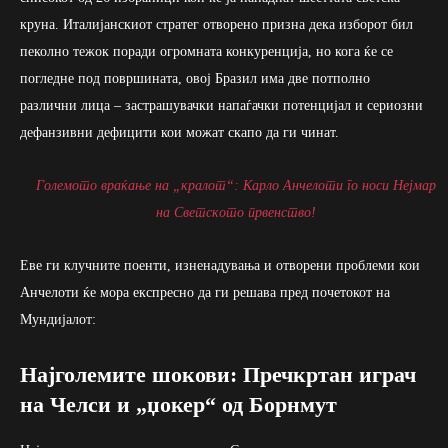
круна. Италијанскиот стратег отворено призна дека изборот бил
пеколно тежок поради огромната конкуренција, но кога ќе се
погледне под површината, овој Бразил има две потполно
различни лица – застрашувачки напаѓачки потенцијал и сериозни
дефанзивни дефицити кои можат скапо да ги чинат.
Големото враќање на „кралот“: Карло Анчелоти го носи Нејмар
на Светското првенство!
Еве ги клучните поенти, изненадувања и отворени проблеми кои
Анчелоти ќе мора експресно да ги решава пред почетокот на
Мундијалот:
Најголемите шокови: Пречкртан играч
на Челси и „џокер“ од Борнмут