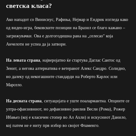
светска класа?
Ако нападот со Винисиус, Рафиња, Нејмар и Ендрик изгледа како
од видео-игра, бековските позиции на Бразил се благо кажано –
загрижувачки. Ова е долгогодишна рана на „селесао“ која
Анчелоти не успеа да ја затвори.
На левата страна
, најверојатно ќе стартува Даглас Сантос од
Зенит, а негова алтернатива е ветеранот Алекс Сандро. Солидно,
но далеку од некогашните стандарди на Роберто Карлос или
Марсело.
На десната страна
, ситуацијата е уште поалармантна. Опциите се
ултра-офанзивниот, но дефанзивно ранлив Весли (Рома), Рожер
Ибањез (кој е класичен стопер во Ал Ахли) и искусниот Данило,
кој патем не е ниту прв избор во својот Фламенго.