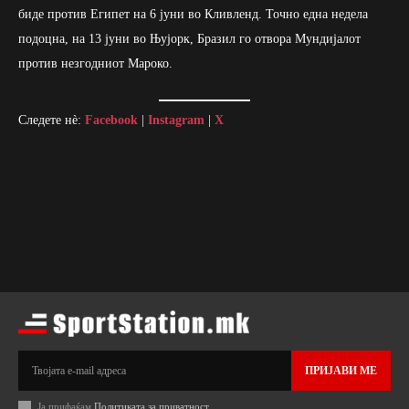
биде против Египет на 6 јуни во Кливленд. Точно една недела
подоцна, на 13 јуни во Њујорк, Бразил го отвора Мундијалот
против незгодниот Мароко.
Следете нè:
Facebook
|
Instagram
|
X
ПРИЈАВИ МЕ
Ја прифаќам
Политиката за приватност
.