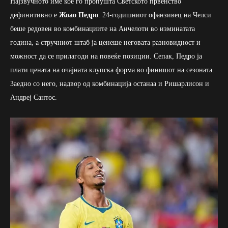
Најзвучното име кое го пропушта Светското првенство
дефинитивно е
Жоао Педро
. 24-годишниот офанзивец на Челси
беше редовен во комбинациите на Анчелоти во изминатата
година, а стручниот штаб ја ценеше неговата разновидност и
можност да се прилагоди на повеќе позиции. Сепак, Педро ја
плати цената на очајната клупска форма во финишот на сезоната.
Заедно со него, надвор од комбинација останаа и Ришарлисон и
Андреј Сантос.