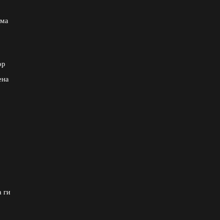
ема
ор
ена
а ги