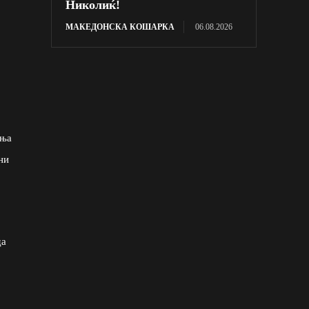
Николиќ!
МАКЕДОНСКА КОШАРКА
06.08.2026
иња
ни
да