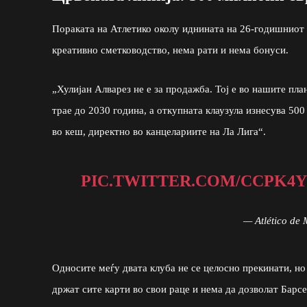
Пораката на Атлетико околу иднината на 26-годишниот 
креативно сметководство, нема рати и нема бонуси.
„Хулијан Алварез не е за продажба. Тој е во нашите пла
трае до 2030 година, а откупната клаузула изнесува 500
во кеш, директно во канцелариите на Ла Лига“.
PIC.TWITTER.COM/CCPK4
— Atlético de 
Односите меѓу двата клуба не се целосно прекинати, но
држат сите карти во свои раце и нема да дозволат Барс