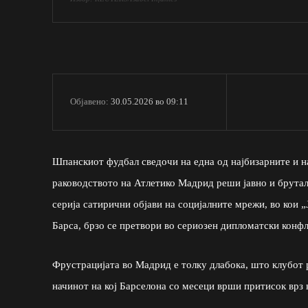
30.05.2026 во 09:11
Објавено:
Шпанскиот фудбал сведочи на една од најбизарните и на
раководството на Атлетико Мадрид реши јавно и брутал
серија сатирични објави на социјалните мрежи, во кои „
Барса, брзо се претвори во сериозен дипломатски конфл
Фрустрацијата во Мадрид е толку длабока, што клубот 
начинот на кој Барселона со месеци врши притисок врз 