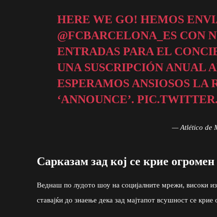
HERE WE GO! HEMOS ENVI
@FCBARCELONA_ES
CON N
ENTRADAS PARA EL CONCI
UNA SUSCRIPCIÓN ANUAL AL
ESPERAMOS ANSIOSOS LA 
‘ANNOUNCE’.
PIC.TWITTER
— Atlético de 
Сарказам зад кој се крие огромен
Веднаш по лудото шоу на социјалните мрежи, високи из
ставајќи до знаење дека зад мајтапот всушност се крие