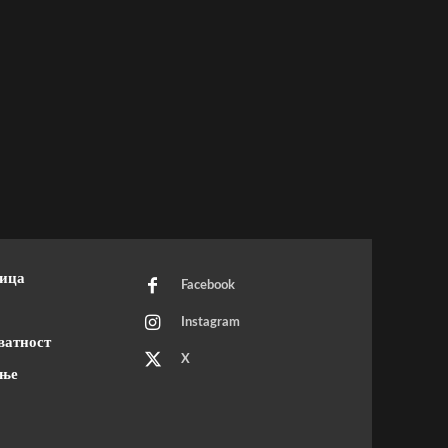
ница
Facebook
Instagram
ватност
X
ење