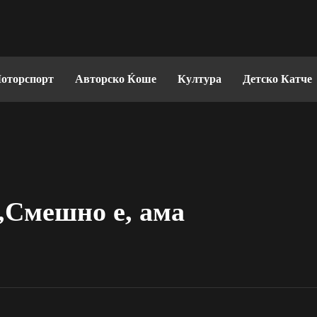
оторспорт
Авторско Ќоше
Култура
Детско Катче
„Смешно е, ама