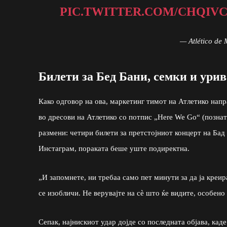
PIC.TWITTER.COM/CHQIV
— Atlético de 
Билети за Бед Бани, семки и ури
Како одговор на ова, маркетинг тимот на Атлетико нап
во дресови на Атлетико со потпис „Here We Go“ (позна
размени: четири билети за претстојниот концерт на Бад
Инстаграм, пораката беше уште подиректна.
„И запомнете, ни требаа само пет минути за да ја креи
се изобличи. Не верувајте на сè што ќе видите, особено 
Сепак, најнискиот удар дојде со последната објава, кад