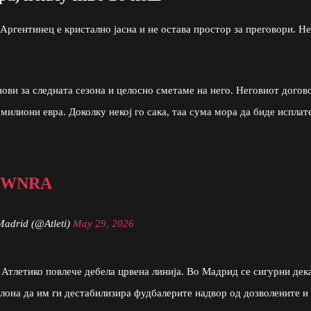
Аргентинец е кристално јасна и не остава простор за преговори. Н
нови за следната сезона и целосно сметаме на него. Неговиот догов
 милиони евра. Доколку некој го сака, таа сума мора да биде исплат
YWNRA
Madrid (@Atleti)
May 29, 2026
 Атлетико повлече дебела црвена линија. Во Мадрид се сигурни дек
елона да им ги дестабилизира фудбалерите надвор од дозволените и