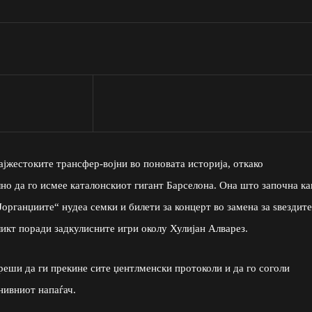
јжестоките трансфер-војни во поновата историја, откако
но да го исмее каталонскиот гигант Барселона. Она што започна ка
Јорганџиите“ нудеа семки и билети за концерт во замена за ѕвездите
икт поради задкулисните игри околу Хулијан Алварез.
реши да ги прекине сите џентлменски протоколи и да го соголи
нивниот напаѓач.