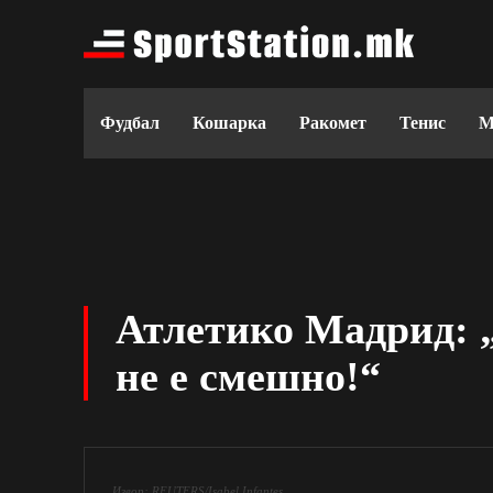
Фудбал
Кошарка
Ракомет
Тенис
М
Атлетико Мадрид: 
не е смешно!“
Извор: REUTERS/Isabel Infantes