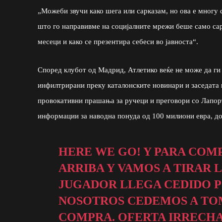
„Можеби звучи како шега или сарказам, но ова е многу 
што го направивме на социјалните мрежи беше само сар
месеци и како се презентира себеси во јавноста“.
Според клубот од Мадрид, Атлетико веќе не може да ги
инфилтрирани преку каталонските новинари и заседата 
провокативни прашања за ручеци и преговори со Лапорт
информации за наводна понуда од 100 милиони евра, д
HERE WE GO! Y PARA COM
ARRIBA Y VAMOS A TIRAR L
JUGADOR LLEGA CEDIDO P
NOSOTROS CEDEMOS A TOM
COMPRA. OFERTA IRRECH