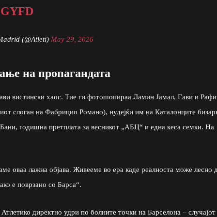
CGYFD
Madrid (@Atleti)
May 29, 2026
вање на пропагандата
рави вистински хаос. Тие ги фотошопираа Ламин Јамал, Гави и Раф
тиот слоган на Фабрицио Романо), нудејќи им на Каталонците бизар
 Бани, годишна претплата за весникот „АБЦ“ и една кеса семки. На
раме оваа лажна објава. Живееме во ера каде реалноста може лесно 
ако е поврзано со Барса“.
е Атлетико директно удри по болните точки на Барселона – случајот