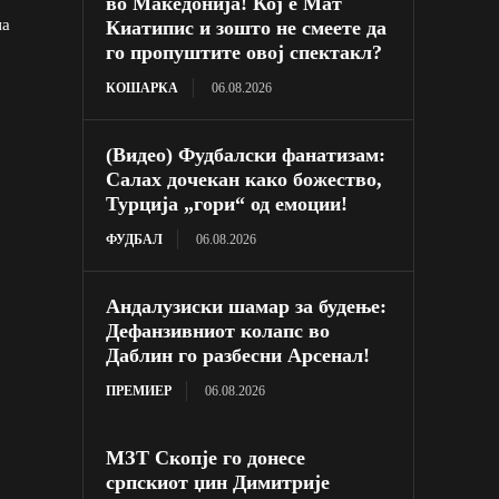
во Македонија! Кој е Мат
на
Киатипис и зошто не смеете да
го пропуштите овој спектакл?
КОШАРКА
06.08.2026
(Видео) Фудбалски фанатизам:
Салах дочекан како божество,
Турција „гори“ од емоции!
ФУДБАЛ
06.08.2026
Андалузиски шамар за будење:
Дефанзивниот колапс во
Даблин го разбесни Арсенал!
ПРЕМИЕР
06.08.2026
МЗТ Скопје го донесе
српскиот џин Димитрије