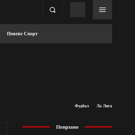
Повеќе Спорт
Фудбал
Ла Лига
Поврзано