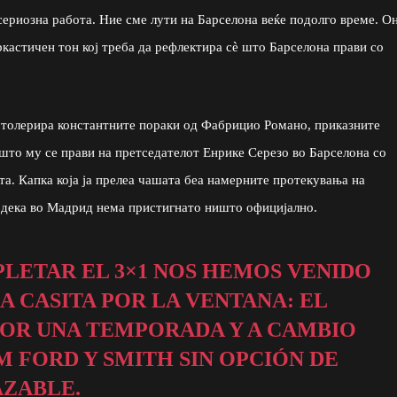
сериозна работа. Ние сме лути на Барселона веќе подолго време. О
кастичен тон кој треба да рефлектира сè што Барселона прави со
 толерира константните пораки од Фабрицио Романо, приказните
што му се прави на претседателот Енрике Серезо во Барселона со
а. Капка која ја прелеа чашата беа намерните протекувања на
одека во Мадрид нема пристигнато ништо официјално.
PLETAR EL 3×1 NOS HEMOS VENIDO
A CASITA POR LA VENTANA: EL
OR UNA TEMPORADA Y A CAMBIO
 FORD Y SMITH SIN OPCIÓN DE
AZABLE.