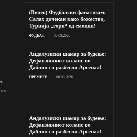
(Видео) Фудбалски фанатизам:
Салах дочекан како божество,
Турција „гори“ од емоции!
ФУДБАЛ
06.08.2026
Андалузиски шамар за будење:
Дефанзивниот колапс во
Даблин го разбесни Арсенал!
ПРЕМИЕР
06.08.2026
ко
 на
Андалузиски шамар за будење:
Дефанзивниот колапс во
Даблин го разбесни Арсенал!