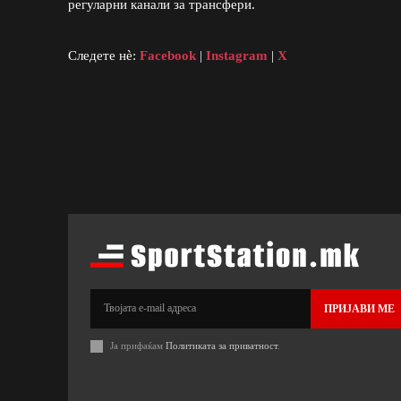
регуларни канали за трансфери.
Следете нè:
Facebook
|
Instagram
|
X
ПРИЈАВИ МЕ
Ја прифаќам
Политиката за приватност
.