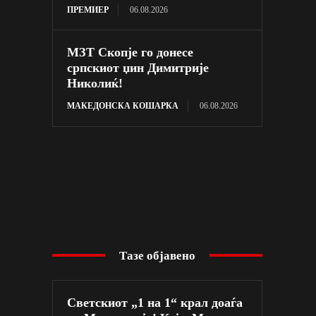
ПРЕМИЕР
06.08.2026
МЗТ Скопје го донесе
српскиот џин Димитрије
Николиќ!
МАКЕДОНСКА КОШАРКА
06.08.2026
Тазе објавено
Светскиот „1 на 1“ крал доаѓа