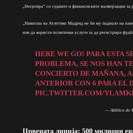
„Негреира“ со судиите и финансиските малверзации за р
„Никогаш на Атлетико Мадрид не би му паднало на памет
или да користи политички услуги за да регистрира ф
HERE WE GO! PARA ESTA 
PROBLEMA, SE NOS HAN T
CONCIERTO DE MAÑANA, A
ANTERIOR CON 6 PARA EL 
PIC.TWITTER.COM/YLAMK
— Atlético de 
Црвената линија: 500 милиони ев