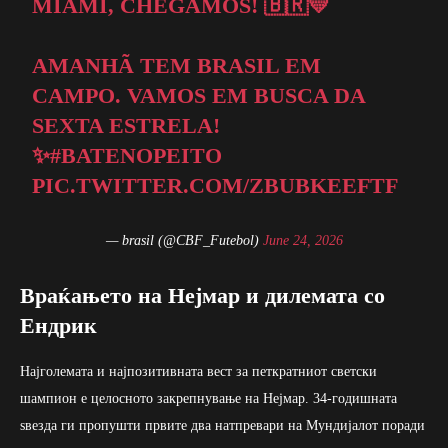
MIAMI, CHEGAMOS! 🇧🇷💛
AMANHÃ TEM BRASIL EM
CAMPO. VAMOS EM BUSCA DA
SEXTA ESTRELA!
✨
#BATENOPEITO
PIC.TWITTER.COM/ZBUBKEEFTF
— brasil (@CBF_Futebol)
June 24, 2026
Враќањето на Нејмар и дилемата со
Ендрик
Најголемата и најпозитивната вест за петкратниот светски
шампион е целосното закрепнување на Нејмар. 34-годишната
ѕвезда ги пропушти првите два натпревари на Мундијалот поради