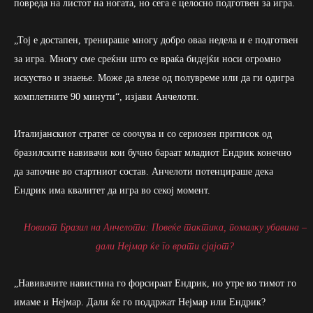
повреда на листот на ногата, но сега е целосно подготвен за игра.
„Тој е достапен, тренираше многу добро оваа недела и е подготвен
за игра. Многу сме среќни што се враќа бидејќи носи огромно
искуство и знаење. Може да влезе од полувреме или да ги одигра
комплетните 90 минути“, изјави Анчелоти.
Италијанскиот стратег се соочува и со сериозен притисок од
бразилските навивачи кои бучно бараат младиот Ендрик конечно
да започне во стартниот состав. Анчелоти потенцираше дека
Ендрик има квалитет да игра во секој момент.
Новиот Бразил на Анчелоти: Повеќе тактика, помалку убавина –
дали Нејмар ќе го врати сјајот?
„Навивачите навистина го форсираат Ендрик, но утре во тимот го
имаме и Нејмар. Дали ќе го поддржат Нејмар или Ендрик?