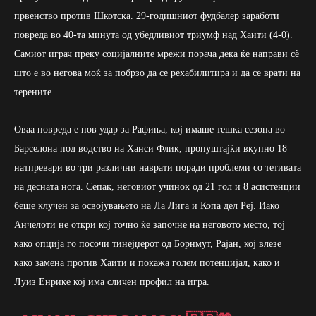
првенство против Шкотска. 29-годишниот фудбалер заработи
повреда во 40-та минута од убедливиот триумф над Хаити (4-0).
Самиот играч преку социјалните мрежи порача дека ќе направи сè
што е во негова моќ за побрзо да се рехабилитира и да се врати на
терените.
Оваа повреда е нов удар за Рафиња, кој имаше тешка сезона во
Барселона под водство на Ханси Флик, пропуштајќи вкупно 18
натпревари во три различни наврати поради проблеми со тетивата
на десната нога. Сепак, неговиот учинок од 21 гол и 8 асистенции
беше клучен за освојувањето на Ла Лига и Копа дел Реј. Иако
Анчелоти не откри кој точно ќе започне на неговото место, тој
како опција го посочи тинејџерот од Борнмут, Рајан, кој влезе
како замена против Хаити и покажа голем потенцијал, како и
Луиз Енрике кој има сличен профил на игра.