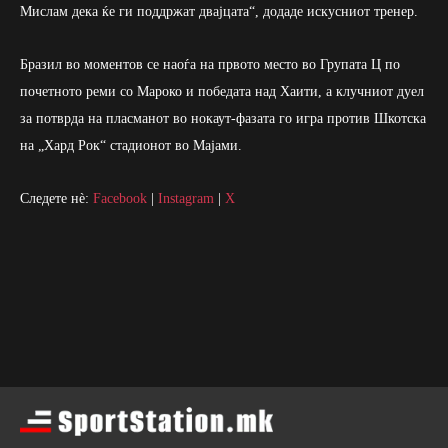
Мислам дека ќе ги поддржат двајцата“, додаде искусниот тренер.
Бразил во моментов се наоѓа на првото место во Групата Ц по
почетното реми со Мароко и победата над Хаити, а клучниот дуел
за потврда на пласманот во нокаут-фазата го игра против Шкотска
на „Хард Рок“ стадионот во Мајами.
Следете нè:
Facebook
|
Instagram
|
X