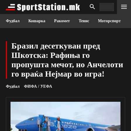
Фудбал
Кошарка
Ракомет
Тенис
Моторспорт
Бразил десеткуван пред
Шкотска: Рафиња го
пропушта мечот, но Анчелоти
го враќа Нејмар во игра!
Фудбал
ФИФА / УЕФА