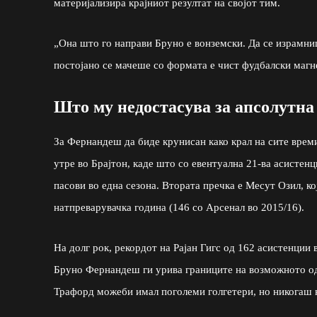
материјализира крајниот резултат на својот тим.
„Она што го направи Бруно е вонземски. Да се израмниш
постојано се мачеше со формата е чист фудбалски магн
Што му недостасува за апсолутна
За Фернандеш да биде крунисан како крал на сите времи
утре во Брајтон, каде што со евентуална 21-ва асистен
пасови во една сезона. Втората пречка е Месут Озил, к
натпреварувачка година (146 со Арсенал во 2015/16).
На долг рок, рекордот на Рајан Гигс од 162 асистенции 
Бруно Фернандеш ги урива границите на возможното од 
Трафорд можеби имал поголеми голгетери, но никогаш н