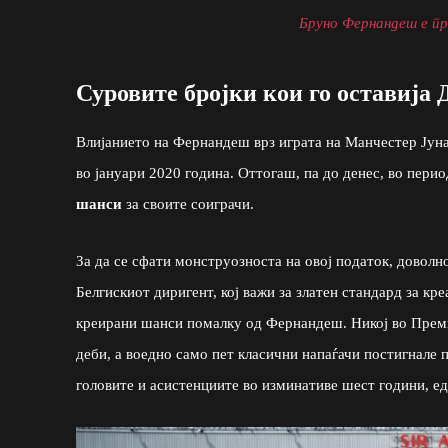
Бруно Фернандеш е пр
Суровите бројки кои го оставија 
Влијанието на Фернандеш врз играта на Манчестер Јуна
во јануари 2020 година. Оттогаш, па до денес, во пер
шанси
за своите соиграчи.
За да се сфати монструозноста на овој податок, доволно
Белгискиот диригент, кој важи за златен стандард за кр
креирани шанси помалку од Фернандеш. Никој во Преми
деби, а воедно само пет класични напаѓачи постигнале 
головите и асистенциите во изминативе шест години, е