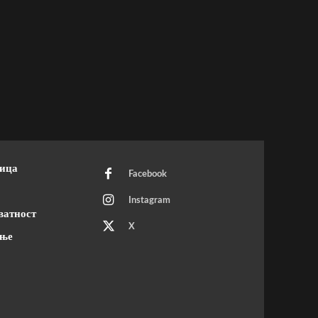
ница
Facebook
Instagram
ватност
X
ење