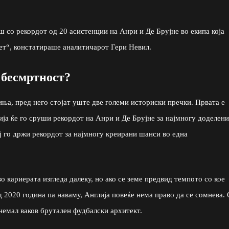
 со рекордот од 20 асистенции на Анри и Де Брујне во екипа која
ет“, констатираше аналитичарот Гери Невил.
 бесмртност?
ња, пред него стојат уште две големи историски пречки. Првата е
ција ќе го сруши рекордот на Анри и Де Брујне за најмногу доделени
ој го држи рекордот за најмногу креирани шанси во една
во кариерата изгледа далеку, но ако се земе предвид темпото со кое
2020 година па наваму, Англија повеќе нема право да се сомнева.
емал ваков брутален фудбалски архитект.