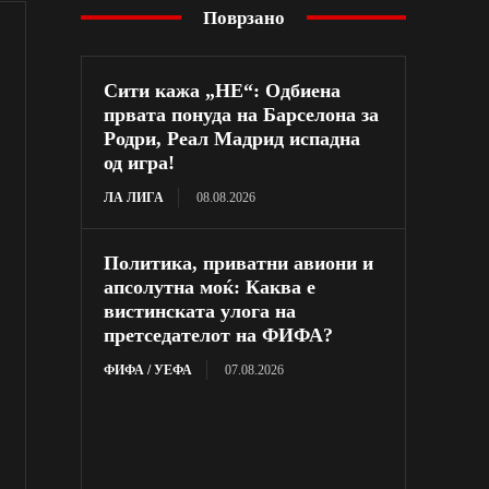
Поврзано
Сити кажа „НЕ“: Одбиена
првата понуда на Барселона за
Родри, Реал Мадрид испадна
од игра!
ЛА ЛИГА
08.08.2026
Политика, приватни авиони и
апсолутна моќ: Каква е
вистинската улога на
претседателот на ФИФА?
ФИФА / УЕФА
07.08.2026