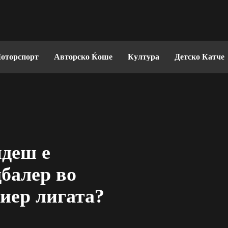
оторспорт
Авторско Ќоше
Култура
Детско Катче
деш е
балер во
иер лигата?