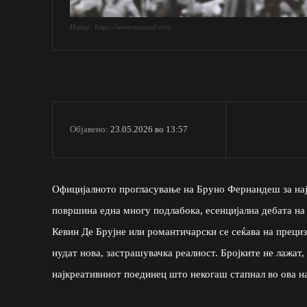
Извор: https://www.manutd.com
23.05.2026 во 13:57
Објавено:
Официјалното прогласување на Бруно Фернандеш за најд
површина една многу подлабока, есенцијална дебата на 
Кевин Де Брујне или романтичарски се сеќава на преци
нудат нова, застрашувачка реалност. Бројките не лажат
најкреативниот поединец што некогаш стапнал во ова н