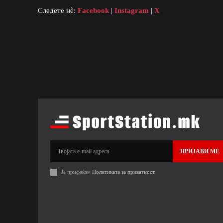
Следете нè:
Facebook
|
Instagram
|
X
ПРИЈАВИ МЕ
Ја прифаќам
Политиката за приватност
.