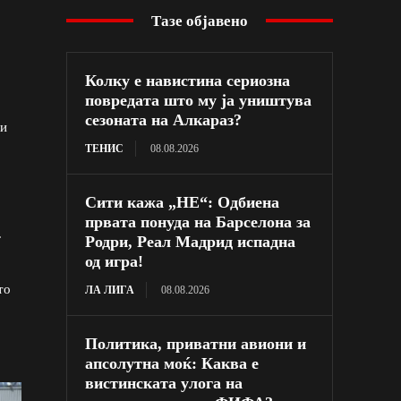
Тазе објавено
Колку е навистина сериозна
повредата што му ја уништува
сезоната на Алкараз?
би
ТЕНИС
08.08.2026
Сити кажа „НЕ“: Одбиена
првата понуда на Барселона за
.
Родри, Реал Мадрид испадна
од игра!
то
ЛА ЛИГА
08.08.2026
Политика, приватни авиони и
апсолутна моќ: Каква е
вистинската улога на