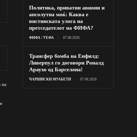
Политика, приватни авиони и
апсолутна моќ: Каква е
вистинската улога на
претседателот на ФИФА?
ФИФА / УЕФА
07.08.2026
Трансфер бомба на Енфилд:
Ливерпул го договори Роналд
Араухо од Барселона!
ЧАРШИСКИ МУАБЕТИ
07.08.2026
 на
и