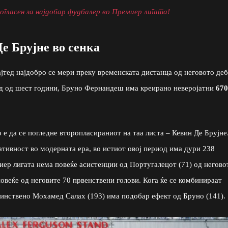
огласен за најдобар фудбалер во Премиер лигата!
Де Брујне во сенка
јтед најдобро се мери преку временската дистанца од неговото де
иод од шест години, Бруно Фернандеш има креирано неверојатни
670
 е да се погледне второпласираниот на таа листа – Кевин Де Брујне
еативност во модерната ера, во истиот овој период има дури 238
ер лигата нема повеќе асистенции од Португалецот (71) од негово
повеќе од неговите 70 првенствени голови. Кога ќе се комбинираат
динствено Мохамед Салах (193) има подобар ефект од Бруно (141).