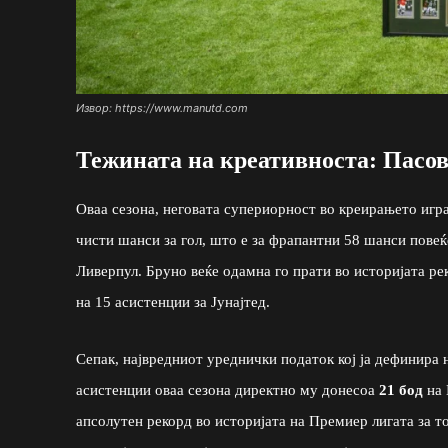
Извор: https://www.manutd.com
Тежината на креативноста: Пасов
Оваа сезона, неговата супериорност во креирањето игра
чисти шанси за гол, што е за фрапантни 58 шанси повеќ
Ливерпул. Бруно веќе одамна го прати во историјата рек
на 15 асистенции за Јунајтед.
Сепак, највредниот уреднички податок кој ја дефинира 
асистенции оваа сезона директно му донесоа
21 бод
на 
апсолутен рекорд во историјата на Премиер лигата за то