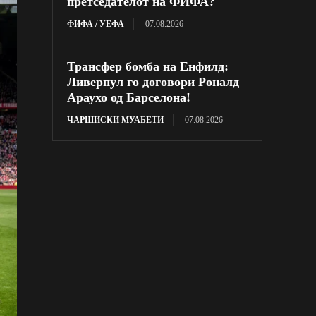
претседателот на ФИФА?
ФИФА / УЕФА
07.08.2026
Трансфер бомба на Енфилд:
Ливерпул го договори Роналд
Араухо од Барселона!
ЧАРШИСКИ МУАБЕТИ
07.08.2026