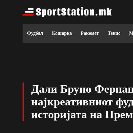
Фудбал
Кошарка
Ракомет
Тенис
М
Дали Бруно Фернан
најкреативниот фуд
историјата на Прем