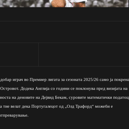
обар играч во Премиер лигата за сезоната 2025/26 само ја покрена
Островот. Додека Англија со години се поклонува пред визијата на
зноста на деновите на Дејвид Бекам, суровите математички податоц
, а тие велат дека Португалецот од „Олд Трафорд“ можеби е
атпреварување.