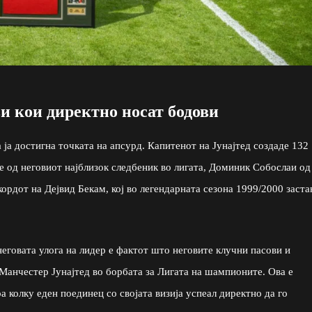
и кои директно носат бодови
 ја достигна точката на апсурд. Капитенот на Јунајтед создаде 132
е од неговиот најблизок следбеник во лигата, Доминик Собослаи од
ордот на Дејвид Бекам, кој во легендарната сезона 1999/2000 заста
неговата улога на лидер е фактот што неговите клучни пасови и
Манчестер Јунајтед во борбата за Лигата на шампионите. Ова е
а колку еден поединец со својата визија успеал директно да го