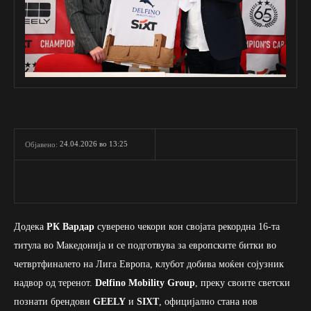
24.04.2026 во 13:25
Објавено:
Додека
РК Вардар
суверено чекори кон својата рекордна 16-та
титула во Македонија и се подготвува за европските битки во
четвртфиналето на Лига Европа, клубот добива моќен сојузник
надвор од теренот.
Delfino Mobility Group
, преку своите светски
познати брендови
GEELY
и
SIXT
, официјално стана нов