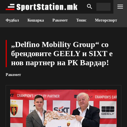
Фудбал
Кошарка
Ракомет
Тенис
Моторспорт
„Delfino Mobility Group“ со
брендовите GEELY и SIXT е
нов партнер на РК Вардар!
Ракомет