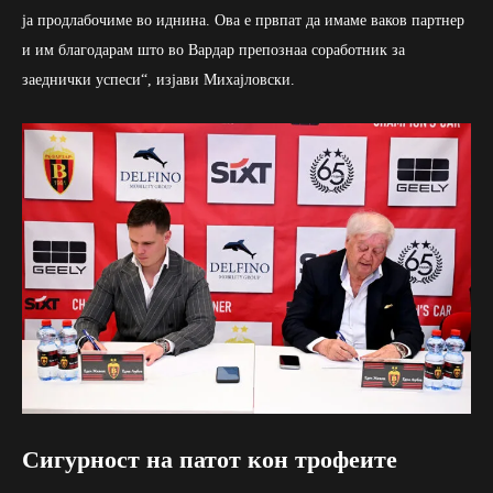
ја продлабочиме во иднина. Ова е првпат да имаме ваков партнер
и им благодарам што во Вардар препознаа соработник за
заеднички успеси“, изјави Михајловски.
Сигурност на патот кон трофеите