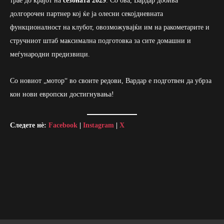
трае до крајот на
сезоната 2029
. Со ова, Вардар добива
долгорочен партнер кој ќе ја олесни секојдневната
функционалност на клубот, овозможувајќи им на ракометарите и
стручниот штаб максимална подготовка за сите домашни и
меѓународни предизвици.
Со новиот „мотор“ во своите редови, Вардар е подготвен да убрза
кон нови европски достигнувања!
Следете нè:
Facebook
|
Instagram
|
X