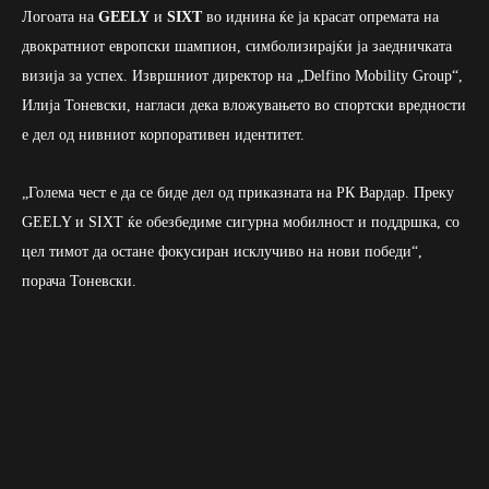
Логоата на
GEELY
и
SIXT
во иднина ќе ја красат опремата на
двократниот европски шампион, симболизирајќи ја заедничката
визија за успех. Извршниот директор на „Delfino Mobility Group“,
Илија Тоневски, нагласи дека вложувањето во спортски вредности
е дел од нивниот корпоративен идентитет.
„Голема чест е да се биде дел од приказната на РК Вардар. Преку
GEELY и SIXT ќе обезбедиме сигурна мобилност и поддршка, со
цел тимот да остане фокусиран исклучиво на нови победи“,
порача Тоневски.