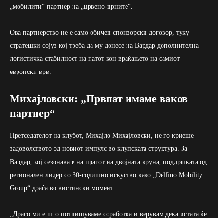
„мобилити“ партнер на „црвено-црните“.
Ова партнерство не е само обичен спонзорски договор, туку
стратешки сојуз кој треба да му донесе на Вардар дополнителна
логистичка стабилност на патот кон враќањето на самиот
европски врв.
Михајловски: „Првпат имаме ваков
партнер“
Претседателот на клубот, Михајло Михајловски, не го криеше
задоволството од новиот импулс во клупската структура. За
Вардар, кој сезонава е на прагот на двојната круна, поддршката од
регионален лидер со 30-годишно искуство како „Delfino Mobility
Group“ доаѓа во вистински момент.
„Драго ми е што потпишуваме соработка и верувам дека истата ќе