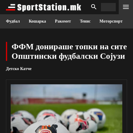
Фудбал
Кошарка
Ракомет
Тенис
Моторспорт
ФФМ донираше топки на сите
Општински фудбалски Сојузи
Детско Катче