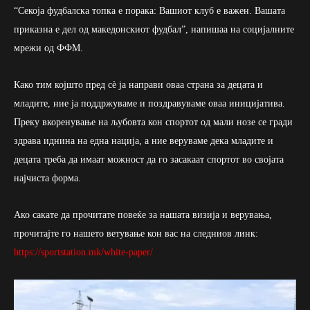
“Секоја фудбалска топка е порака: Вашиот клуб е важен. Вашата
приказна е дел од македонскиот фудбал”, напишаа на социјалните
мрежи од ФФМ.
Како тим којшто пред сè ја направи оваа страна за децата и
младите, ние ја поддржуваме и поздравуваме оваа иницијатива.
Преку вкоренување на љубовта кон спортот од мали нозе се гради
здрава иднина на една нација, а ние веруваме дека младите и
децата треба да имаат можност да го засакаат спортот во својата
најчиста форма.
Ако сакате да прочитате повеќе за нашата визија и верувања,
прочитајте го нашето ветување кон вас на следниов линк:
https://sportstation.mk/white-paper/