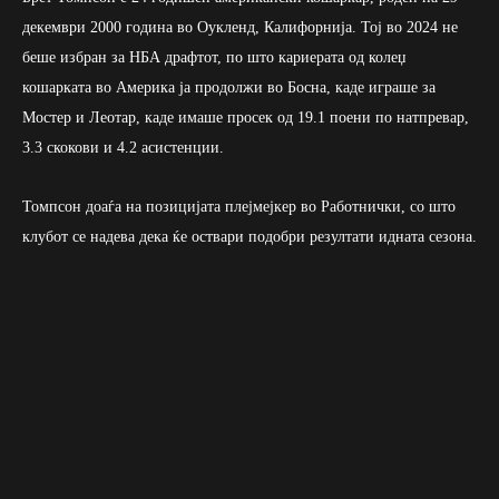
декември 2000 година во Оукленд, Калифорнија. Тој во 2024 не
беше избран за НБА драфтот, по што кариерата од колеџ
кошарката во Америка ја продолжи во Босна, каде играше за
Мостер и Леотар, каде имаше просек од 19.1 поени по натпревар,
3.3 скокови и 4.2 асистенции.
Томпсон доаѓа на позицијата плејмејкер во Работнички, со што
клубот се надева дека ќе оствари подобри резултати идната сезона.