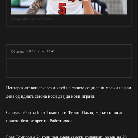
Извор: https://ysusports.com
7.07.2025 во 13:41
Објавено:
Центарскиот кошаркарски клуб на своите социјални мрежи најави
дека од идната сезона носи двајца нови играчи.
Станува збор за Брет Томпсон и Филип Наков, кој ќе го носат
црвено-белиот дрес на Работнички.
Брет Томпсон е 24 годишен американски кошаркар, роден на 29