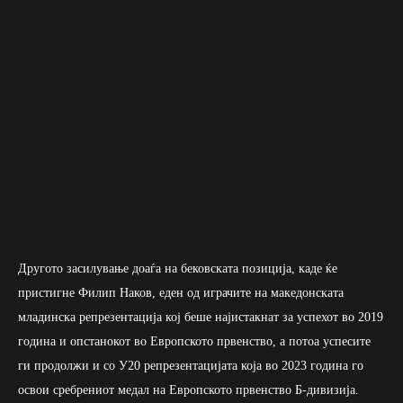
Другото засилување доаѓа на бековската позиција, каде ќе
пристигне Филип Наков, еден од играчите на македонската
младинска репрезентација кој беше најистакнат за успехот во 2019
година и опстанокот во Европското првенство, а потоа успесите
ги продолжи и со У20 репрезентацијата која во 2023 година го
освои сребрениот медал на Европското првенство Б-дивизија.