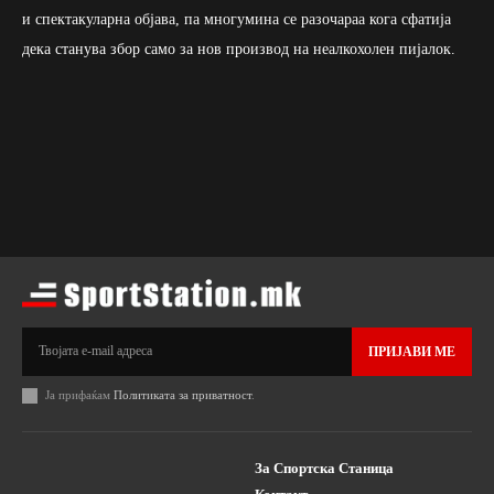
и спектакуларна објава, па многумина се разочараа кога сфатија
дека станува збор само за нов производ на неалкохолен пијалок.
ПРИЈАВИ МЕ
Ја прифаќам
Политиката за приватност
.
За Спортска Станица