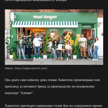
Извор: https://vegconomist.com/
Ова доаѓа само неколку дена откако Хамилтон промовираше нов
производ за неговиот бренд за производство на неалкохолни
пијалоци “Алмаве”.
Хамилтон претходно најавуваше голем бум на социјалните мрежи