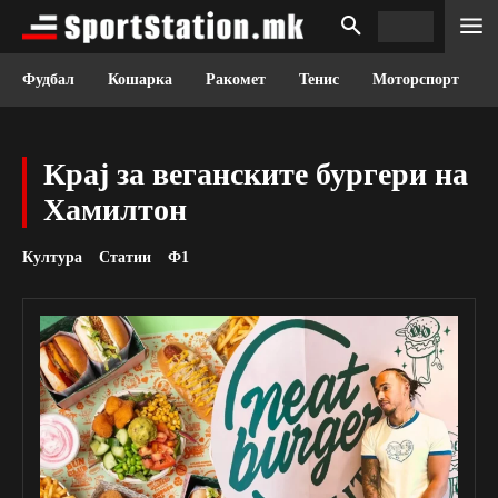
Фудбал
Кошарка
Ракомет
Тенис
Моторспорт
Крај за веганските бургери на
Хамилтон
Култура
Статии
Ф1