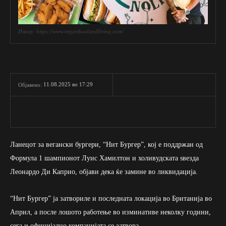
Извор: https://www.veganfoodandliving.com/
11.08.2025 во 17:29
Објавено:
Ланецот за вегански бургери, “Нит Бургер”, кој е поддржан од
Формула 1 шампионот Луис Хамилтон и холивудската ѕвезда
Леонардо Ди Каприо, објави дека ќе замине во ликвидација.
“Нит Бургер” ја затвориле и последната локација во Британија во
Април, а после лошото работење во изминативе неколку години,
сега и официјално компанијата се затвора.