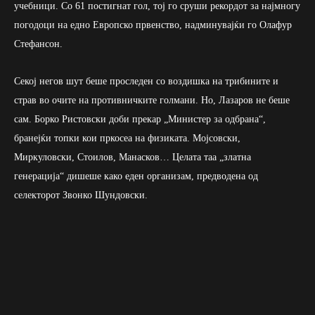
учебници. Со 61 постигнат гол, тој го сруши рекордот за најмногу
погодоци на едно Европско првенство, надминувајќи го Олафур
Стефансон.
Секој негов шут беше проследен со воздишка на трибините и
страв во очите на противничките голмани. Но, Лазаров не беше
сам. Борко Ристовски доби прекар „Министер за одбрана“,
бранејќи топки кои пркосеа на физиката. Мојсовски,
Миркуловски, Стоилов, Манасков… Целата таа „златна
генерација“ дишеше како еден организам, предводена од
селекторот Звонко Шундовски.