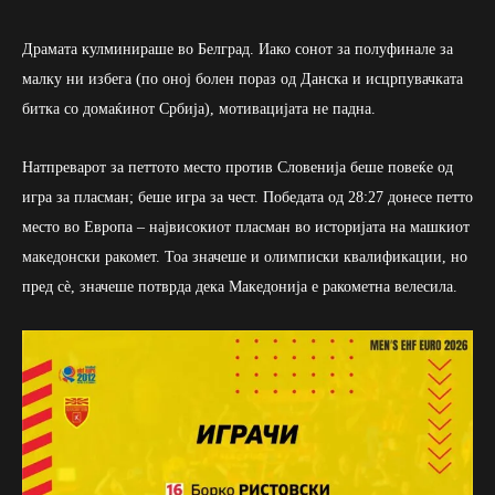
Драмата кулминираше во Белград. Иако сонот за полуфинале за
малку ни избега (по оној болен пораз од Данска и исцрпувачката
битка со домаќинот Србија), мотивацијата не падна.
Натпреварот за петтото место против Словенија беше повеќе од
игра за пласман; беше игра за чест. Победата од 28:27 донесе петто
место во Европа – највисокиот пласман во историјата на машкиот
македонски ракомет. Тоа значеше и олимписки квалификации, но
пред сè, значеше потврда дека Македонија е ракометна велесила.