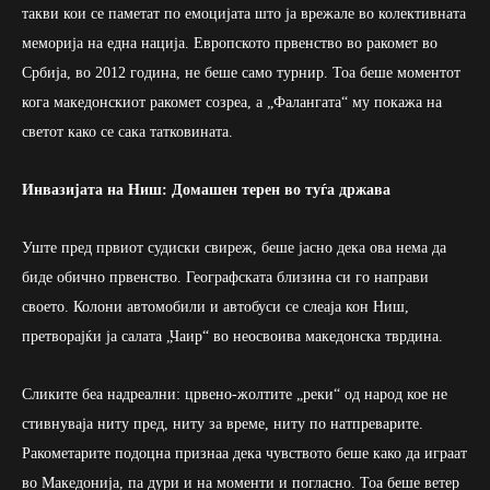
такви кои се паметат по емоцијата што ја врежале во колективната
меморија на една нација. Европското првенство во ракомет во
Србија, во 2012 година, не беше само турнир. Тоа беше моментот
кога македонскиот ракомет созреа, а „Фалангата“ му покажа на
светот како се сака татковината.
Инвазијата на Ниш: Домашен терен во туѓа држава
Уште пред првиот судиски свиреж, беше јасно дека ова нема да
биде обично првенство. Географската близина си го направи
своето. Колони автомобили и автобуси се слеаја кон Ниш,
претворајќи ја салата „Чаир“ во неосвоива македонска тврдина.
Сликите беа надреални: црвено-жолтите „реки“ од народ кое не
стивнуваја ниту пред, ниту за време, ниту по натпреварите.
Ракометарите подоцна признаа дека чувството беше како да играат
во Македонија, па дури и на моменти и погласно. Тоа беше ветер