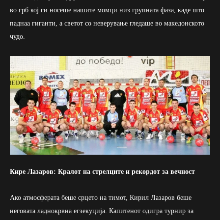
во грб кој ги носеше нашите момци низ групната фаза, каде што
паднаа гиганти, а светот со неверување гледаше во македонското
чудо.
Кире Лазаров: Кралот на стрелците и рекордот за вечност
Ако атмосферата беше срцето на тимот, Кирил Лазаров беше
неговата ладнокрвна егзекуција. Капитенот одигра турнир за