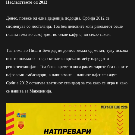
Наследството од 2012
Денес, повеќе од една деценија подоцна, Србија 2012 се
споменува со носталгија. Тоа беа деновите кога ракометот беше
главна тема во секој дом, во секое кафуле, во секое такси.
Таа зима во Ниш и Белград не донесе медал од метал, туку искова
нешто поважно – нераскинлива врска помеѓу народот и
репрезентацијата. Тоа беше времето кога ракометарите беа нашите
најголеми амбасадори, а навивачите – нашиот најсилен адут.
Србија 2012 останува златниот стандард за тоа како се игра и како
се навива за Македонија.