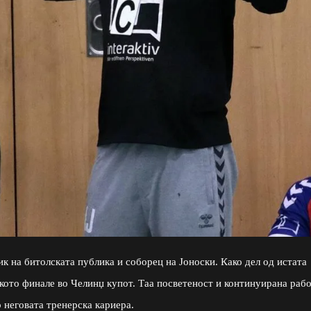
 на битолската публика и соборец на Јоноски. Како дел од истата
ското финале во Челинџ купот. Таа посветеност и континуирана раб
 неговата тренерска кариера.