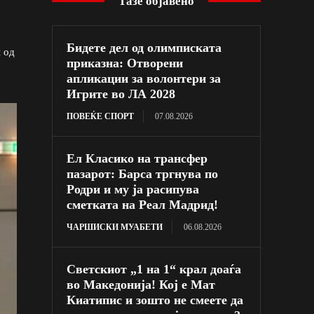
Тазе објавено
Бидете дел од олимписката
 од
приказна: Отворени
апликации за волонтери за
Игрите во ЛА 2028
ПОВЕЌЕ СПОРТ
07.08.2026
Ел Класико на трансфер
пазарот: Барса тргнува по
Родри и му ја расипува
сметката на Реал Мадрид!
ЧАРШИСКИ МУАБЕТИ
06.08.2026
Светскиот „1 на 1“ крал доаѓа
во Македонија! Кој е Мат
Киатипис и зошто не смеете да