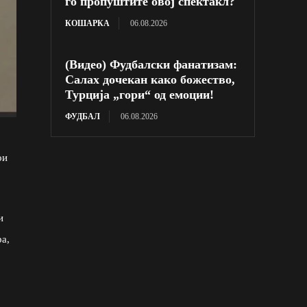
го пропуштите овој спектакл?
КОШАРКА
06.08.2026
(Видео) Фудбалски фанатизам:
Салах дочекан како божество,
Турција „гори“ од емоции!
ФУДБАЛ
06.08.2026
ои
и
а,