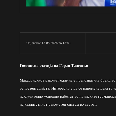
15.05.2026 во 13:01
Објавено:
Гостинска статија на Горан Талевски
Македонскиот ракомет одамна е препознатлив бренд во 
репрезентацијата. Интересно е да се напомене дека гол
исклучително успешно работат во пониските германски л
најквалитетниот ракометен систем во светот.