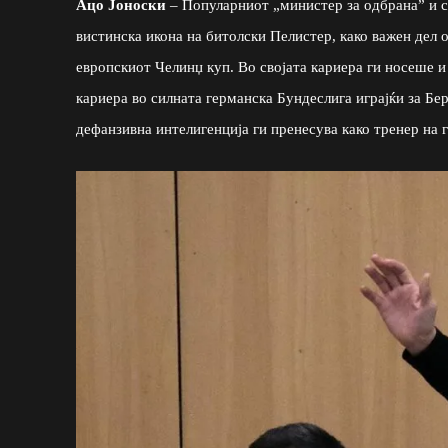
Ацо Јоноски
– Популарниот „министер за одбрана” и ст
вистинска икона на битолски Пелистер, како важен дел о
европскиот Челинџ куп. Во својата кариера ги носеше и
кариера во силната германска Бундеслига играјќи за Бе
дефанзивна интелигенција ги пренесува како тренер на 