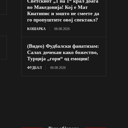
Светскиот „1 на 1“ крал доаѓа
во Македонија! Кој е Мат
Киатипис и зошто не смеете да
го пропуштите овој спектакл?
КОШАРКА
06.08.2026
(Видео) Фудбалски фанатизам:
Салах дочекан како божество,
Турција „гори“ од емоции!
ФУДБАЛ
06.08.2026