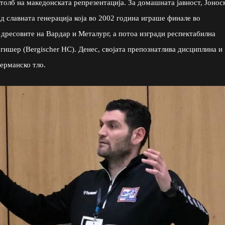
олб на македонската репрезентација. За домашната јавност, Јонос
д славната генерација која во 2002 година играше финале во
 дресовите на Вардар и Металург, а потоа изгради респектабилна
ргишер (Bergischer HC). Денес, својата препознатлива дисциплина и
германско тло.