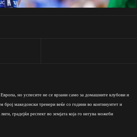
Европа, но успесите не се врзани само за домашните клубови и
ем број македонски тренери веќе со години во континуитет и
иги, градејќи респект во земјата која го негува можеби