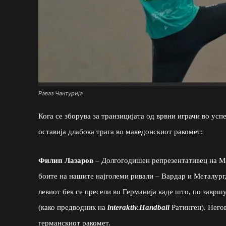
Раваз Чантурија
Кога се зборува за транзицијата од врвни играчи во ус
оставија длабока трага во македонскиот ракомет:
Филип Лазаров
– Долгогодишен репрезентативец на Мак
боите на нашите најголеми ривали – Вардар и Металург
левиот бек се пресели во Германија каде што, по заврш
(како предводник на
interaktiv.Handball
Ратинген). Него
германскиот ракомет.