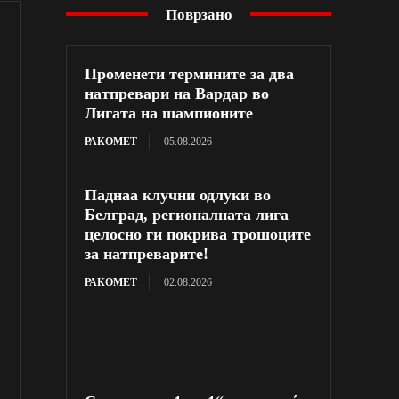
Поврзано
Променети термините за два
натпревари на Вардар во
Лигата на шампионите
РАКОМЕТ
05.08.2026
Паднаа клучни одлуки во
Белград, регионалната лига
целосно ги покрива трошоците
за натпреварите!
РАКОМЕТ
02.08.2026