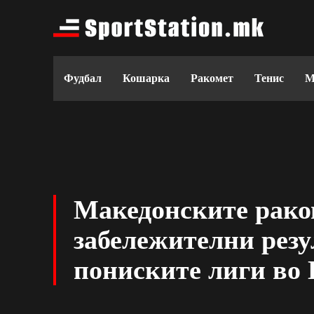
Фудбал
Кошарка
Ракомет
Тенис
М
Македонските рако
забележителни резу
пониските лиги во 