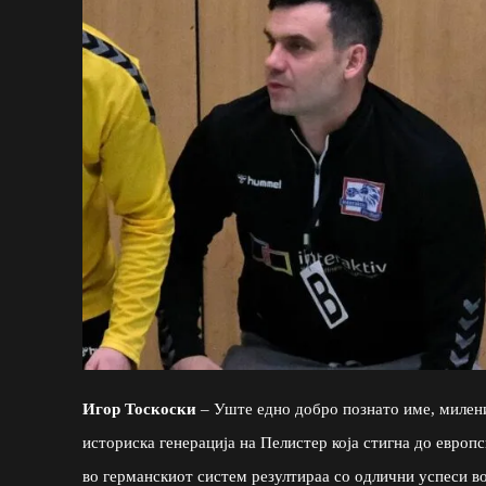
Игор Тоскоски
– Уште едно добро познато име, миленик
историска генерација на Пелистер која стигна до европ
во германскиот систем резултираа со одлични успеси во