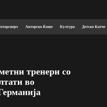
оторспорт
Авторско Ќоше
Култура
Детско Катче
метни тренери со
лтати во
Германија