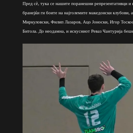
Пред сè, тука се нашите поранешни репрезентативци и и
бранејќи ги боите на најголемите македонски клубови, 
Миркуловски, Филип Лазаров, Ацо Јоноски, Игор Тоскос
Битола. До неодамна, и искусниот Реваз Чантурија беше