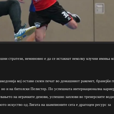
пешни стратези, неминовно е да се истакнат неколку клучни имиња к
едонија кој остави силен печат во домашниот ракомет, бранејќи г
, но и на битолски Пелистер. По успешната интернационална кариер
увањето на играчките денови, успешно заплови во тренерските води
вото искуство од Лигата на шампионите сега е драгоцен ресурс за