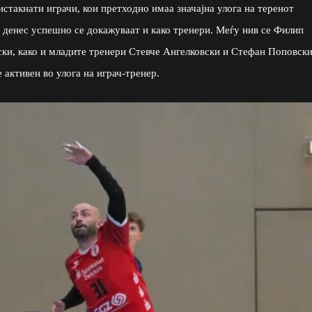
стакнати играчи, кои претходно имаа значајна улога на теренот
а денес успешно се докажуваат и како тренери. Меѓу нив се Филип
ки, како и младите тренери Стевче Ангелковски и Стефан Поповски
 активен во улога на играч-тренер.