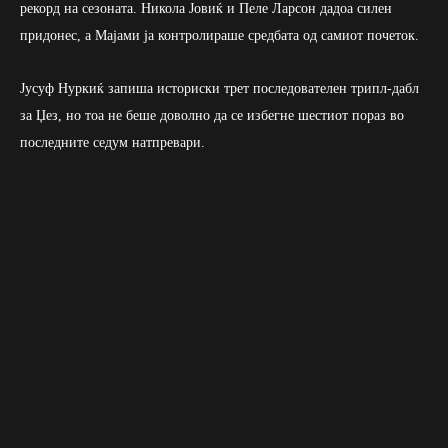
рекорд на сезоната. Никола Јовиќ и Пеле Ларсон дадоа силен
придонес, а Мајами ја контролираше средбата од самиот почеток.
Јусуф Нуркиќ запиша историски трет последователен трипл-дабл
за Џез, но тоа не беше доволно да се избегне шестиот пораз во
последните седум натпревари.