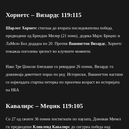
Хорнетс – Визардс 119:115
Шарлот Хорнетс
стигнаа до втората последователна победа,
предводени од Брендон Милер (21 поен), додека Мајлс Бриџис и
ЛаМело Бол додадоа по 20. Против
Вашингтон Визардс
, Хорнетс
покажаа поголема зрелост во клучните моменти.
Иако Тре Џонсон блескаше со рекордни 26 поени, Визардс го
доживеаја деветтиот пораз по ред. Историски, Вашингтон настапи
со најмладата стартна петорка по просечна возраст во историјата
на НБА
Кавалирс – Меџик 119:105
Со 27 од своите 36 поени постигнати по паузата, Донован Мичел
ги предводеше
Кливленд Кавалирс
до сигурна победа над