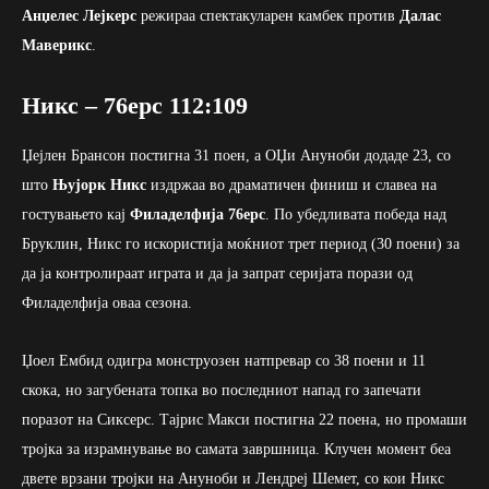
Анџелес Лејкерс
режираа спектакуларен камбек против
Далас
Маверикс
.
Никс – 76ерс 112:109
Џејлен Брансон постигна 31 поен, а ОЏи Ануноби додаде 23, со
што
Њујорк Никс
издржаа во драматичен финиш и славеа на
гостувањето кај
Филаделфија 76ерс
. По убедливата победа над
Бруклин, Никс го искористија моќниот трет период (30 поени) за
да ја контролираат играта и да ја запрат серијата порази од
Филаделфија оваа сезона.
Џоел Ембид одигра монструозен натпревар со 38 поени и 11
скока, но загубената топка во последниот напад го запечати
поразот на Сиксерс. Тајрис Макси постигна 22 поена, но промаши
тројка за израмнување во самата завршница. Клучен момент беа
двете врзани тројки на Ануноби и Лендрeј Шемет, со кои Никс