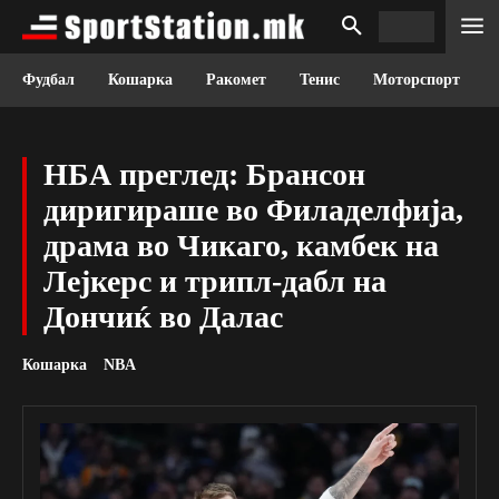
Фудбал
Кошарка
Ракомет
Тенис
Моторспорт
НБА преглед: Брансон
диригираше во Филаделфија,
драма во Чикаго, камбек на
Лејкерс и трипл-дабл на
Дончиќ во Далас
Кошарка
NBA