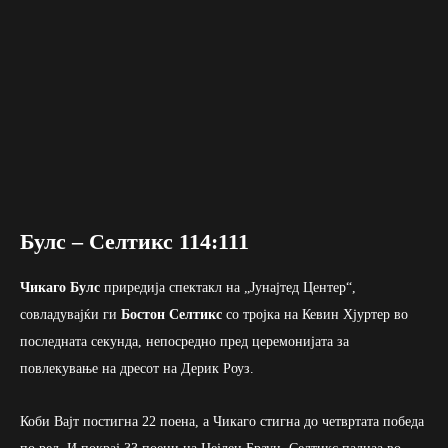
Булс – Селтикс 114:111
Чикаго Булс
приредија спектакл на „Јунајтед Центер“,
совладувајќи ги
Бостон Селтикс
со тројка на Кевин Хјуртер во
последната секунда, непосредно пред церемонијата за
повлекување на дресот на Дерик Роуз.
Коби Вајт постигна 22 поена, а Чикаго стигна до четвртата победа