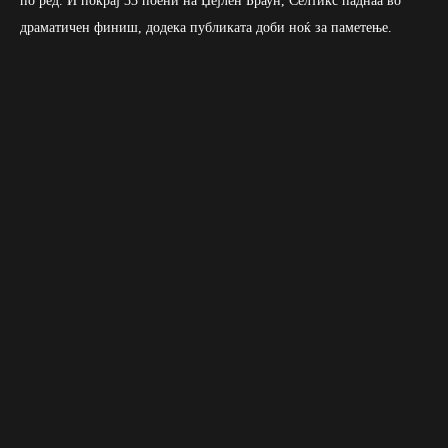
по ред. И покрај 33 поени на Џејлен Браун, Селтикс паднаа во
драматичен финиш, додека публиката доби ноќ за паметење.