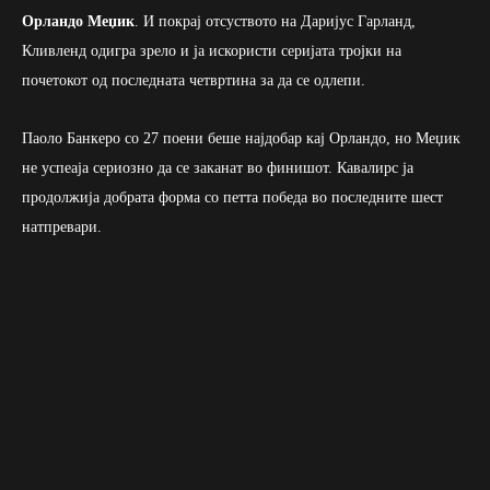
Орландо Меџик
. И покрај отсуството на Даријус Гарланд,
Кливленд одигра зрело и ја искористи серијата тројки на
почетокот од последната четвртина за да се одлепи.
Паоло Банкеро со 27 поени беше најдобар кај Орландо, но Меџик
не успеаја сериозно да се заканат во финишот. Кавалирс ја
продолжија добрата форма со петта победа во последните шест
натпревари.