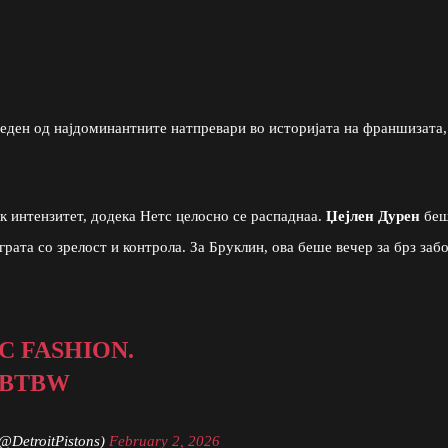
еден од најдоминантните натпревари во историјата на франшизата,
к интензитет, додека Нетс целосно се распаднаа.
Џејлен Дурен
бе
грата со зрелост и контрола. За Бруклин, ова беше вечер за брз заб
C FASHION.
XBTBW
(@DetroitPistons)
February 2, 2026