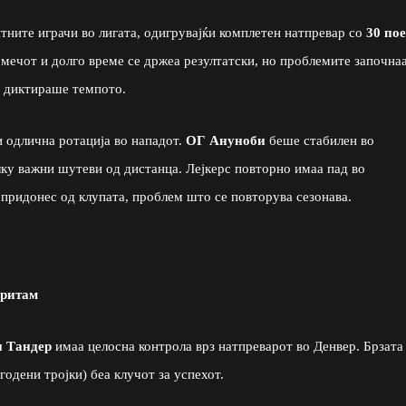
ните играчи во лигата, одигрувајќи комплетен натпревар со
30 пое
а мечот и долго време се држеа резултатски, но проблемите започна
го диктираше темпото.
и одлична ротација во нападот.
ОГ Ануноби
беше стабилен во
ку важни шутеви од дистанца. Лејкерс повторно имаа пад во
 придонес од клупата, проблем што се повторува сезонава.
 ритам
 Тандер
имаа целосна контрола врз натпреварот во Денвер. Брзата
годени тројки) беа клучот за успехот.