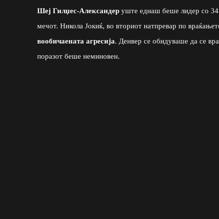
Шеј Гилџес-Александер
уште еднаш беше лидер со 34 п
мечот. Никола Јокиќ, во вториот натпревар по враќање
вообичаената агресија
. Денвер се обидуваше да се вра
поразот беше неминовен.