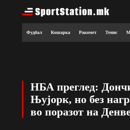
Фудбал
Кошарка
Ракомет
Тенис
М
НБА преглед: Дончи
Њујорк, но без наг
во поразот на Денв