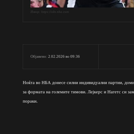
Извор: https://cdn.nba.com
2.02.2026 во 09:36
Објавено:
Ноќта во НБА донесе силни индивидуални партии, доми
за формата на големите тимови. Лејкерс и Нагетс си за
пораки.