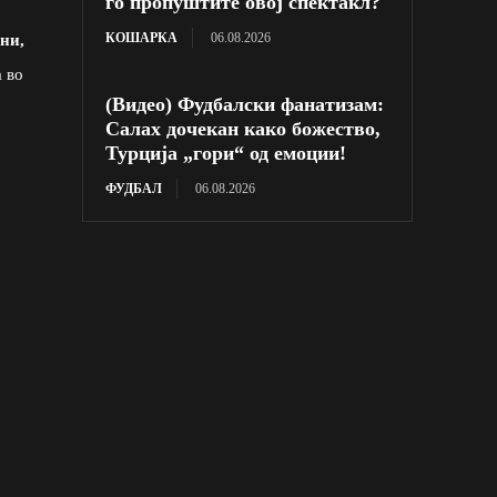
го пропуштите овој спектакл?
КОШАРКА
06.08.2026
ни,
а во
(Видео) Фудбалски фанатизам:
Салах дочекан како божество,
Турција „гори“ од емоции!
ФУДБАЛ
06.08.2026