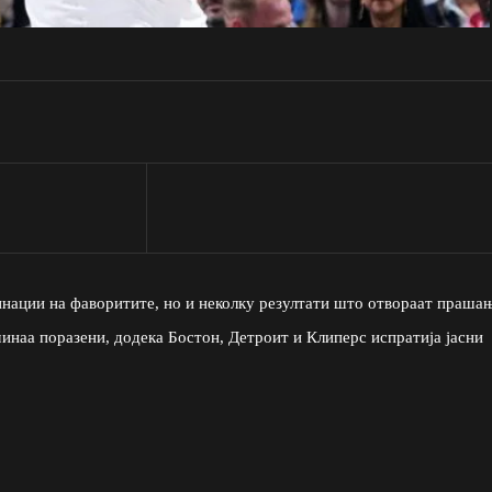
нации на фаворитите, но и неколку резултати што отвораат праша
минаа поразени, додека Бостон, Детроит и Клиперс испратија јасни