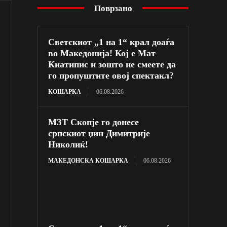
Поврзано
Светскиот „1 на 1“ крал доаѓа
во Македонија! Кој е Мат
Киатипис и зошто не смеете да
го пропуштите овој спектакл?
КОШАРКА
06.08.2026
МЗТ Скопје го донесе
српскиот џин Димитрије
Николиќ!
МАКЕДОНСКА КОШАРКА
06.08.2026