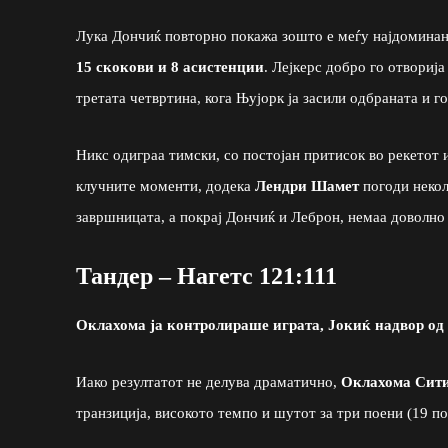
Лука Дончиќ повторно покажа зошто е меѓу најдоминант
15 скокови и 8 асистенции
. Лејкерс добро го отвориј
третата четвртина, кога Њујорк ја засили одбраната и 
Никс одиграа тимски, со постојан притисок во рекетот 
клучните моменти, додека
Лендри Шамет
погоди некол
завршницата, а покрај Дончиќ и Леброн, немаа доволно
Тандер – Нагетс 121:111
Оклахома ја контролираше играта, Јокиќ надвор од
Иако резултатот не делува драматично,
Оклахома Сити
транзиција, високото темпо и шутот за три поени (19 по