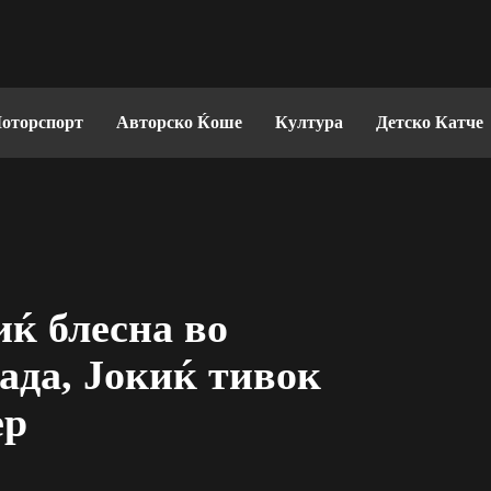
оторспорт
Авторско Ќоше
Култура
Детско Катче
ќ блесна во
рада, Јокиќ тивок
ер