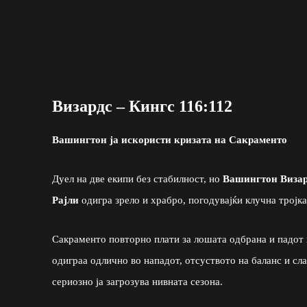
Визардс – Кингс 116:112
Вашингтон ја искористи кризата на Сакраменто
Дуел на две екипи без стабилност, но
Вашингтон Виза
Рајли
одигра зрело и храбро, погодувајќи клучна тројка
Сакраменто повторно плати за лошата одбрана и падот
одиграа одлично во нападот, отсуството на баланс и сл
сериозно ја загрозува нивната сезона.