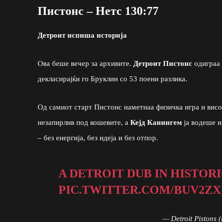
Пистонс – Нетс 130:77
Детроит испиша историја
Ова беше вечер за архивите.
Детроит Пистонс
одиграа 
декласирајќи го Бруклин со 53 поени разлика.
Од самиот старт Пистонс наметнаа физичка игра и висо
незапирлив под кошевите, а
Кејд Канингем
ја водеше и
– без енергија, без идеја и без отпор.
A DETROIT DUB IN HISTORI
PIC.TWITTER.COM/BUV2Z
— Detroit Pistons 