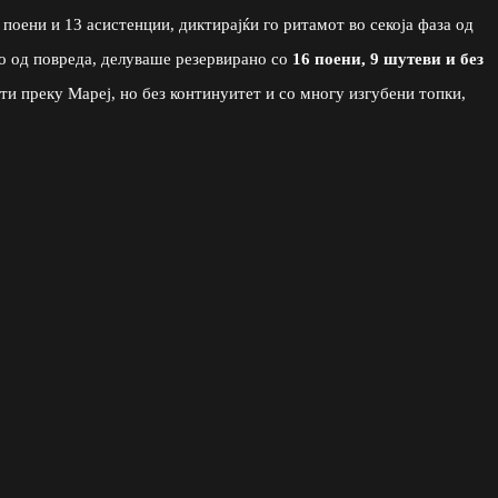
оени и 13 асистенции, диктирајќи го ритамот во секоја фаза од
то од повреда, делуваше резервирано со
16 поени, 9 шутеви и без
ти преку Мареј, но без континуитет и со многу изгубени топки,