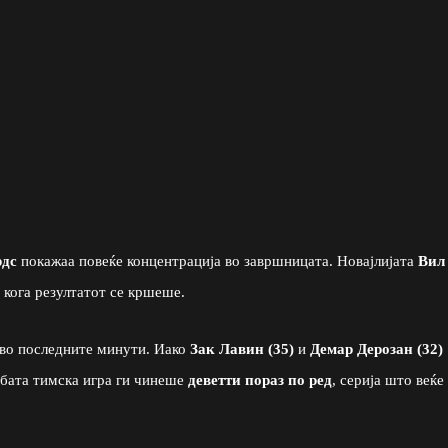
рдс
покажаа повеќе концентрација во завршницата. Новajлијата
Вил
 кога резултатот се кршеше.
 во последните минути. Иако
Зак Лавин (35)
и
Демар Дерозан (32)
абата тимска игра ги чинеше
деветти пораз по ред
, серија што веќе