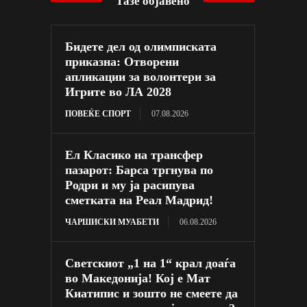
Тазе објавено
Бидете дел од олимписката
приказна: Отворени
апликации за волонтери за
Игрите во ЛА 2028
ПОВЕЌЕ СПОРТ
07.08.2026
Ел Класико на трансфер
пазарот: Барса тргнува по
Родри и му ја расипува
сметката на Реал Мадрид!
ЧАРШИСКИ МУАБЕТИ
06.08.2026
Светскиот „1 на 1“ крал доаѓа
во Македонија! Кој е Мат
Киатипис и зошто не смеете да