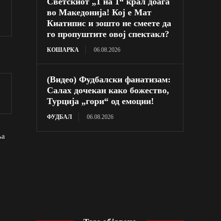
Светскиот „1 на 1“ крал доаѓа
во Македонија! Кој е Мат
Киатипис и зошто не смеете да
го пропуштите овој спектакл?
КОШАРКА
06.08.2026
(Видео) Фудбалски фанатизам:
Салах дочекан како божество,
Турција „гори“ од емоции!
ФУДБАЛ
06.08.2026
ња