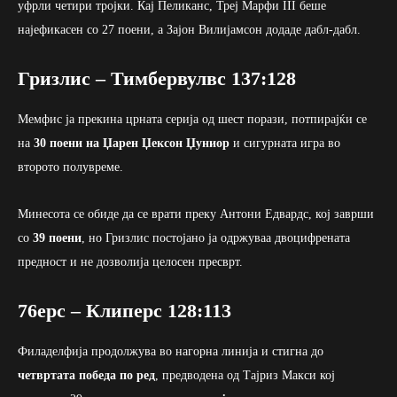
уфрли четири тројки. Кај Пеликанс, Треј Марфи III беше
најефикасен со 27 поени, а Зајон Вилијамсон додаде дабл-дабл.
Гризлис – Тимбервулвс 137:128
Мемфис ја прекина црната серија од шест порази, потпирајќи се
на
30 поени на Џарен Џексон Џуниор
и сигурната игра во
второто полувреме.
Минесота се обиде да се врати преку Антони Едвардс, кој заврши
со
39 поени
, но Гризлис постојано ја одржуваа двоцифрената
предност и не дозволија целосен пресврт.
76ерс – Клиперс 128:113
Филаделфија продолжува во нагорна линија и стигна до
четвртата победа по ред
, предводена од Тајриз Макси кој