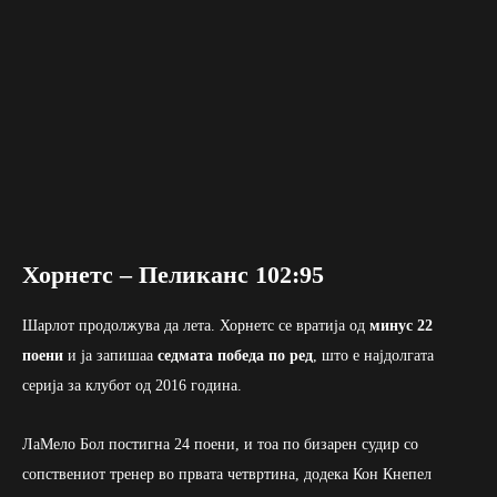
Хорнетс – Пеликанс 102:95
Шарлот продолжува да лета. Хорнетс се вратија од
минус 22
поени
и ја запишаа
седмата победа по ред
, што е најдолгата
серија за клубот од 2016 година.
ЛаМело Бол постигна 24 поени, и тоа по бизарен судир со
сопствениот тренер во првата четвртина, додека Кон Кнепел