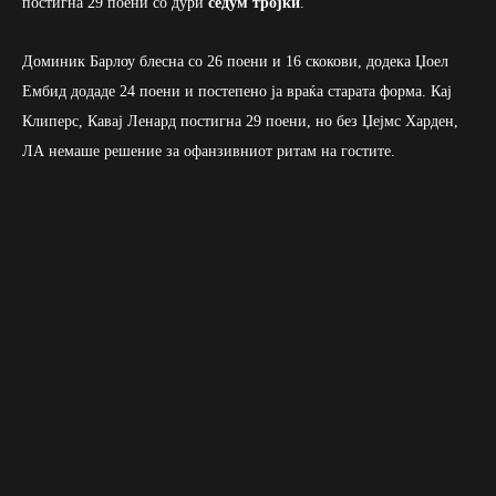
постигна 29 поени со дури
седум тројки
.
Доминик Барлоу блесна со 26 поени и 16 скокови, додека Џоел
Ембид додаде 24 поени и постепено ја враќа старата форма. Кај
Клиперс, Кавај Ленард постигна 29 поени, но без Џејмс Харден,
ЛА немаше решение за офанзивниот ритам на гостите.