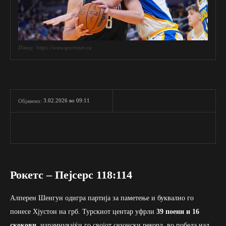
Извор: https://www.sportsnet.ca
3.02.2026 во 09:11
Објавено:
Рокетс – Пејсерс 118:114
Алперен Шенгун одигра партија за паметење и буквално го
понесе Хјустон на грб. Турскиот центар уфрли
39 поени и 16
скокови
, израмнувајќи го својот сезонски рекорд, во победа над