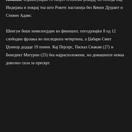
Индијана и покрај тоа што Рокетс настапија без Кевин Дјурант и
Стивен Адамс.
Шенгун беше немилосрден во финишот, погодувајќи 8 од 12
слободни фрлања во последната четвртина, а Џабари Смит
Џуниор додаде 19 поени. Кај Пејсерс, Паскал Сиакам (27) и
Бенедикт Матурин (25) беа најрасположени, но домашните немаа
доволно сила за пресврт.