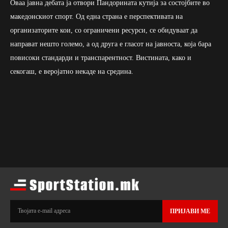
Оваа јавна дебата ја отвори Пандорината кутија за состојбите во
македонскиот спорт. Од една страна е перспективата на
организаторите кои, со ограничени ресурси, се обидуваат да
направат нешто големо, а од друга е гласот на јавноста, која бара
повисоки стандарди и транспарентност. Вистината, како и
секогаш, е веројатно некаде на средина.
ПРИЈАВИ МЕ