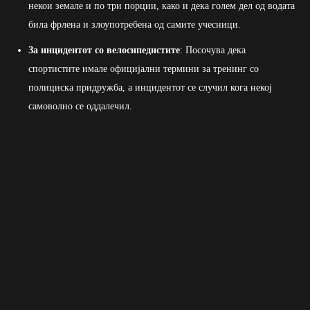
некои земале и по три порции, како и дека голем дел од водата
била фрлена и злоупотребена од самите учесници.
За инцидентот со велосипедистите
: Посочува дека
спортистите имале официјални термини за тренинг со
полициска придружба, а инцидентот се случил кога некој
самоволно се оддалечил.