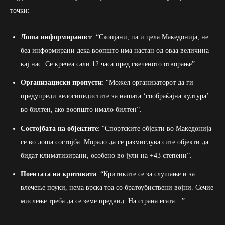
точки:
Лоша информираност
: “Скопјани, па и цела Македонија, не
беа информирани дека воопшто има настан од оваа величина
кај нас. Се кречеа сали 12 часа пред свеченото отворање”.
Организациски пропусти
: “Можел организаторот да ги
предупреди велосипедистите за нашата ‘сообраќајна култура’
во билтен, ако воопшто имало билтен”.
Состојбата на објектите
: “Спортските објекти во Македонија
се во лоша состојба. Морало да се размислува сите објекти да
бидат климатизирани, особено во јули на +43 степени”.
Поентата на критиката
: “Критиките се за слушање и за
влечење поуки, нема врска тоа со братоубиствени војни. Сечие
мислење треба да се земе предвид. На страна егата…”