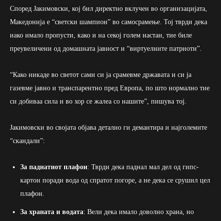
Според Јакимовски, кој бил директно вклучен во организацијата,
Македонија е “светски шампион” во самосрамење. Тој тврди дека
иако имало пропусти, како и на секој голем настан, тие биле
преувеличени од домашната јавност и “виртуелните патриоти”.
“Како никаде во светот сами си ја срамевме државата и си ја
газевме јавно и транспарентно пред Европа, по што нормално тие
си добиваа сила и во хор се жалеа со нашите”, пишува тој.
Јакимовски во својата објава детално ги демантира и најголемите
“скандали”:
За паднатиот плафон
: Тврди дека паднал мал дел од гипс-
картон поради вода од спратот погоре, а не дека се срушил цел
плафон.
За храната и водата
: Вели дека имало доволно храна, но