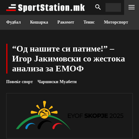
Фудбал
Кошарка
Ракомет
Тенис
Моторспорт
“Од нашите си патиме!” –
Игор Јакимовски со жестока
анализа за ЕМОФ
Повеќе спорт
Чаршиски Муабети