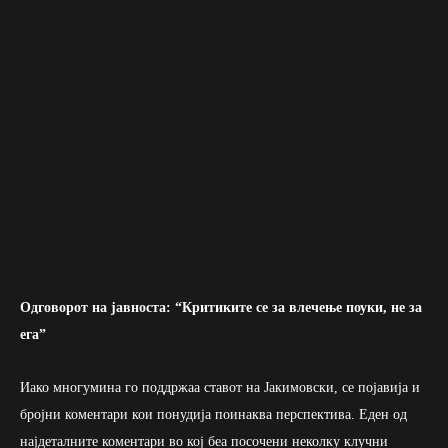
Одговорот на јавноста: “Критиките се за влечење поуки, не за
ега”
Иако многумина го поддржаа ставот на Јакимовски, се појавија и
бројни коментари кои понудија поинаква перспектива. Еден од
најдеталните коментари во кој беа посочени неколку клучни