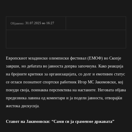
31.07.2025 во 16:27
Објавено:
Европскиот младински олимписки фестивал (ЕМОФ) во Скопје
заврши, но дебатата во јавноста допрва започнува. Како реакција
на бројните критики за организацијата, со долг и емотивен статус
се огласи познатиот спортски работник Игор МС Јакимовски, кој
понуди своја, поинаква перспектива на настаните. Неговата објава
предизвика лавина од коментари и ја подели јавноста, отворајќи
жестока дискусија.
Ставот на Јакимовски: “Сами си ја срамевме државата”