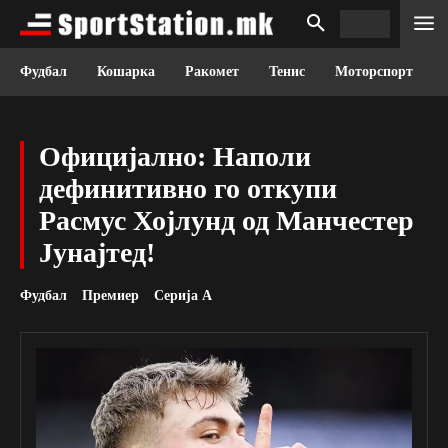
Фудбал
Кошарка
Ракомет
Тенис
Моторспорт
Официјално: Наполи
дефинитивно го откупи
Расмус Хојлунд од Манчестер
Јунајтед!
Фудбал
Премиер
Серија А