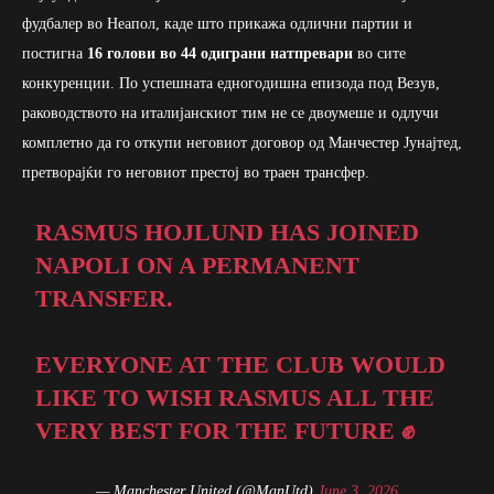
фудбалер во Неапол, каде што прикажа одлични партии и
постигна
16 голови во 44 одиграни натпревари
во сите
конкуренции. По успешната едногодишна епизода под Везув,
раководството на италијанскиот тим не се двоумеше и одлучи
комплетно да го откупи неговиот договор од Манчестер Јунајтед,
претворајќи го неговиот престој во траен трансфер.
RASMUS HOJLUND HAS JOINED
NAPOLI ON A PERMANENT
TRANSFER.
EVERYONE AT THE CLUB WOULD
LIKE TO WISH RASMUS ALL THE
VERY BEST FOR THE FUTURE ✊
— Manchester United (@ManUtd)
June 3, 2026