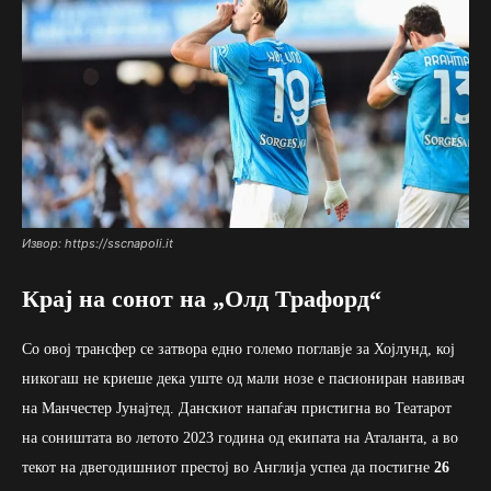
Извор: https://sscnapoli.it
Крај на сонот на „Олд Трафорд“
Со овој трансфер се затвора едно големо поглавје за Хојлунд, кој
никогаш не криеше дека уште од мали нозе е пасиониран навивач
на Манчестер Јунајтед. Данскиот напаѓач пристигна во Театарот
на соништата во летото 2023 година од екипата на Аталанта, а во
текот на двегодишниот престој во Англија успеа да постигне
26