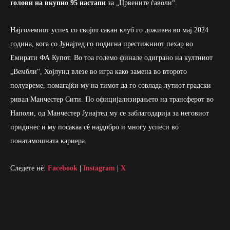
голови на вкупно 95 настапи
за „Црвените ѓаволи“.
Најголемиот успех со својот сакан клуб го доживеа во мај 2024
година, кога со Јунајтед го подигна престижниот пехар во
Емирати ФА Купот. Во тоа големо финале одиграно на култниот
„Вембли“, Хојлунд влезе во игра како замена во второто
полувреме, помагајќи му на тимот да го совлада лутиот градски
ривал Манчестер Сити. По официјализирањето на трансферот во
Наполи, од Манчестер Јунајтед му се заблагодарија за неговиот
придонес и му посакаа сè најдобро и многу успеси во
понатамошната кариера.
Следете нè:
Facebook
|
Instagram
|
X