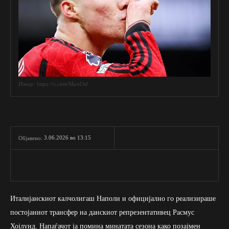
Извор: https://x.com/ManUtd
3.06.2026 во 13:15
Објавено:
Италијанскиот калчолигаш Наполи и официјално го реализираше
постојаниот трансфер на данскиот репрезентативец Расмус
Хојлунд. Напаѓачот ја помина минатата сезона како позајмен