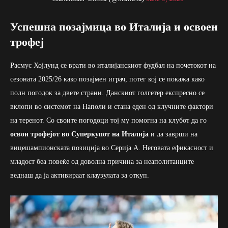
Успешна позајмица во Италија и освоен
трофеј
Расмус Хојлунд се врати во италијанскиот фудбал на почетокот на
сезоната 2025/26 како позајмен играч, потег кој се покажа како
полн погодок за двете страни. Данскиот голгетер експресно се
вклопи во системот на Наполи и стана еден од клучните фактори
на теренот. Со своите погодоци тој му помогна на клубот да го
освои трофејот во Суперкупот на Италија
и да заврши на
вицешампионската позиција во Серија А. Неговата ефикасност и
младост беа повеќе од доволна причина за неаполитанците
веднаш да ја активираат клаузулата за откуп.