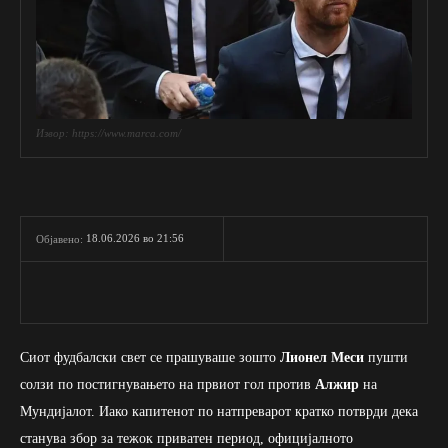
Извор: https://www.marca.com/
18.06.2026 во 21:56
Објавено:
Сиот фудбалски свет се прашуваше зошто
Лионел Меси
пушти
солзи по постигнувањето на првиот гол против
Алжир
на
Мундијалот. Иако капитенот по натпреварот кратко потврди дека
станува збор за тежок приватен период, официјалното