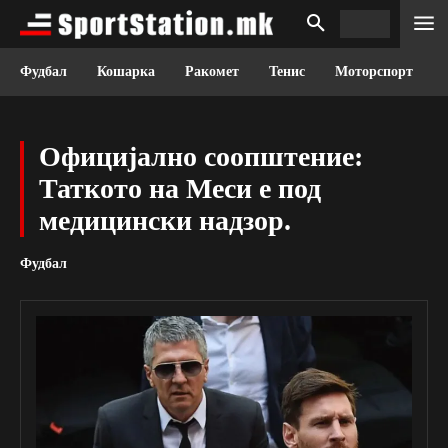
Фудбал
Кошарка
Ракомет
Тенис
Моторспорт
Официјално соопштение:
Таткото на Меси е под
медицински надзор.
Фудбал