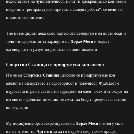
недостатокот на чувствителност, почит и дискреција со кои некои
поединци третираа строго приватна семејна работа“, се вели во
нивното соопштение.
Тие потенцираат дека само најтесното семејство има вистински и
точни информации за здравјето на
Хорхе Меси
и бараат
одговорност и разум од јавноста во овие моменти.
Спортска Станица се придружува кон апелот
И ние од
Спортска Станица
целосно се придружуваме кон
апелот на семејството за одговорност и човечност. Фудбалот е
најубавата игра на светот, но здравјето на еден човек и спокојот на
неговите најблиски никогаш не смеат да бидат предмет на евтини
шпекулации.
Му посакуваме брзо закрепнување на
Хорхе Меси
и многу сила
на капитенот на
Аргентина
да го издржи овој тежок процес