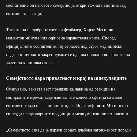
соопштение од неговото семејство ја откри тажната вистина зад
емотивната реакција.
Таткото на најдобриот светски фудбалер,
Хорхе Меси
, во
моментов минува низ сериозна здравствена криза. Според
официјалното соопштение, тој се наоѓа под строг медицински
надзор и неговото закрепнување се одвива поволно во рамките на
дадената клиничка слика.
Семејството бара приватност и крај на шпекулациите
Очекувано, ваквата вест предизвика лавина од реакции на
социјалните мрежи, каде навивачите конечно сфатија со каков
емотивен товар играл нивниот идол. Но, семејството
Меси
остро
ги осуди неодговорните поединци и медиуми кои шират гласини.
„Семејството сака да ја изрази својата длабока загриженост поради