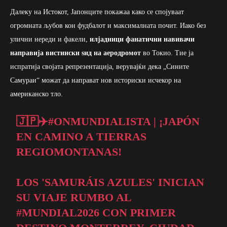
Далеку на Истокот, Јапонците покажаа како се спојуваат
огромната љубов кон фудбалот и максималната почит. Иако без
улични нереди и факели,
илјадници фанатични навивачи
направија вистински ѕид на аеродромот
во Токио. Тие ја
испратија својата репрезентација, верувајќи дека „Сините
Самураи“ можат да направат нов историски исчекор на
американско тло.
🇯🇵✈️
#ONMUNDIALISTA
| ¡JAPÓN
EN CAMINO A TIERRAS
REGIOMONTANAS!
LOS 'SAMURÁIS AZULES' INICIAN
SU VIAJE RUMBO AL
#MUNDIAL2026
CON PRIMER