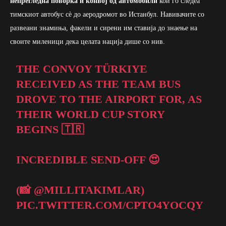
непрегледна поворка и конвој од автомобили
кои го следеа
тимскиот автобус сè до аеродромот во Истанбул. Навивачите со
развеани знамиња, факели и сирени им ставија до знаење на
своите миленици дека целата нација дише со нив.
THE CONVOY TÜRKIYE
RECEIVED AS THE TEAM BUS
DROVE TO THE AIRPORT FOR, AS
THEIR WORLD CUP STORY
BEGINS 🇹🇷
INCREDIBLE SEND-OFF 😍
(📸
@MILLITAKIMLAR
)
PIC.TWITTER.COM/CPTO4YOCQY