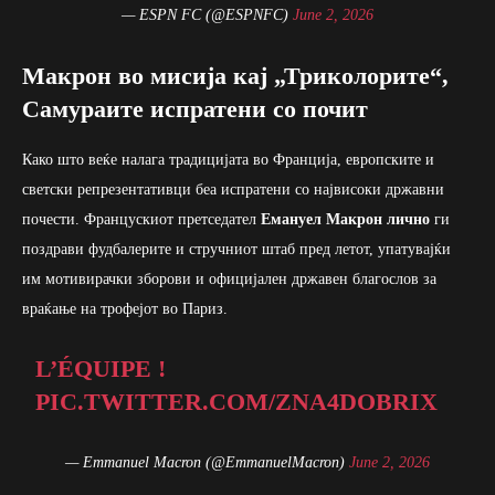
— ESPN FC (@ESPNFC)
June 2, 2026
Макрон во мисија кај „Триколорите“,
Самураите испратени со почит
Како што веќе налага традицијата во Франција, европските и
светски репрезентативци беа испратени со највисоки државни
почести. Францускиот претседател
Емануел Макрон лично
ги
поздрави фудбалерите и стручниот штаб пред летот, упатувајќи
им мотивирачки зборови и официјален државен благослов за
враќање на трофејот во Париз.
L’ÉQUIPE !
PIC.TWITTER.COM/ZNA4DOBRIX
— Emmanuel Macron (@EmmanuelMacron)
June 2, 2026