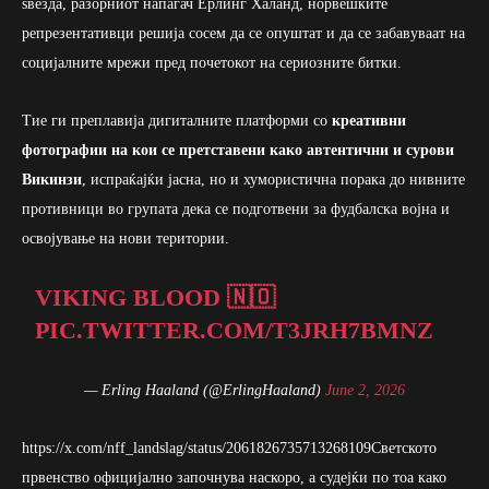
ѕвезда, разорниот напаѓач Ерлинг Халанд, норвешките
репрезентативци решија сосем да се опуштат и да се забавуваат на
социјалните мрежи пред почетокот на сериозните битки.
Тие ги преплавија дигиталните платформи со
креативни
фотографии на кои се претставени како автентични и сурови
Викинзи
, испраќајќи јасна, но и хумористична порака до нивните
противници во групата дека се подготвени за фудбалска војна и
освојување на нови територии.
VIKING BLOOD 🇳🇴
PIC.TWITTER.COM/T3JRH7BMNZ
— Erling Haaland (@ErlingHaaland)
June 2, 2026
https://x.com/nff_landslag/status/2061826735713268109Светското
првенство официјално започнува наскоро, а судејќи по тоа како