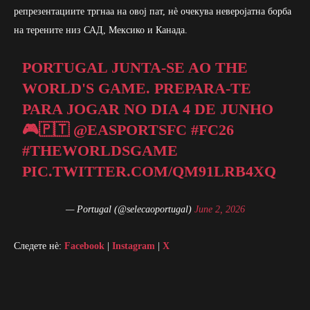
репрезентациите тргнаа на овој пат, нè очекува неверојатна борба
на терените низ САД, Мексико и Канада.
PORTUGAL JUNTA-SE AO THE
WORLD'S GAME. PREPARA-TE
PARA JOGAR NO DIA 4 DE JUNHO
🎮🇵🇹
@EASPORTSFC
#FC26
#THEWORLDSGAME
PIC.TWITTER.COM/QM91LRB4XQ
— Portugal (@selecaoportugal)
June 2, 2026
Следете нè:
Facebook
|
Instagram
|
X