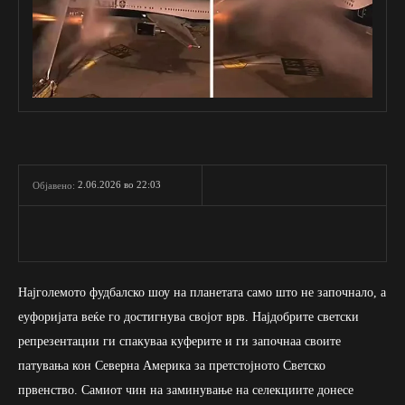
2.06.2026 во 22:03
Објавено:
Најголемото фудбалско шоу на планетата само што не започнало, а
еуфоријата веќе го достигнува својот врв. Најдобрите светски
репрезентации ги спакуваа куферите и ги започнаа своите
патувања кон Северна Америка за претстојното Светско
првенство. Самиот чин на заминување на селекциите донесе