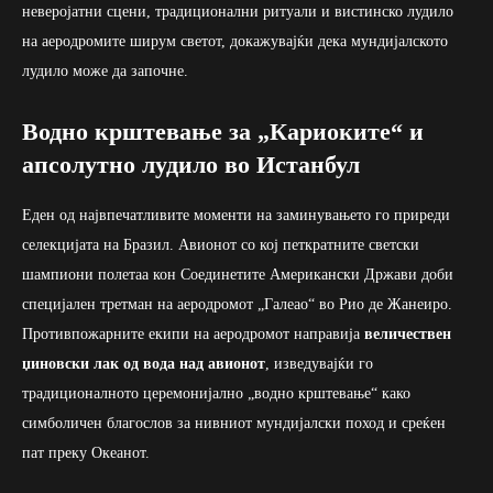
неверојатни сцени, традиционални ритуали и вистинско лудило
на аеродромите ширум светот, докажувајќи дека мундијалското
лудило може да започне.
Водно крштевање за „Кариоките“ и
апсолутно лудило во Истанбул
Еден од највпечатливите моменти на заминувањето го приреди
селекцијата на Бразил. Авионот со кој петкратните светски
шампиони полетаа кон Соединетите Американски Држави доби
специјален третман на аеродромот „Галеао“ во Рио де Жанеиро.
Противпожарните екипи на аеродромот направија
величествен
џиновски лак од вода над авионот
, изведувајќи го
традиционалното церемонијално „водно крштевање“ како
симболичен благослов за нивниот мундијалски поход и среќен
пат преку Океанот.