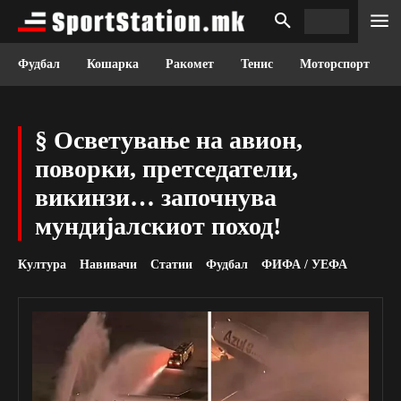
Фудбал
Кошарка
Ракомет
Тенис
Моторспорт
§ Осветување на авион,
поворки, претседатели,
викинзи… започнува
мундијалскиот поход!
Култура
Навивачи
Статии
Фудбал
ФИФА / УЕФА